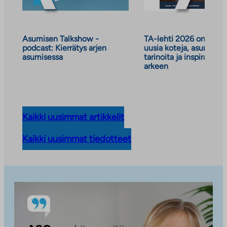
l
i
l
Asumisen Talkshow -
TA-lehti 2026 on julkai
e
podcast: Kierrätys arjen
uusia koteja, asumisen
asumisessa
tarinoita ja inspiraatiot
h
arkeen
t
e
e
n
Kaikki uusimmat artikkelit
Kaikki uusimmat tiedotteet