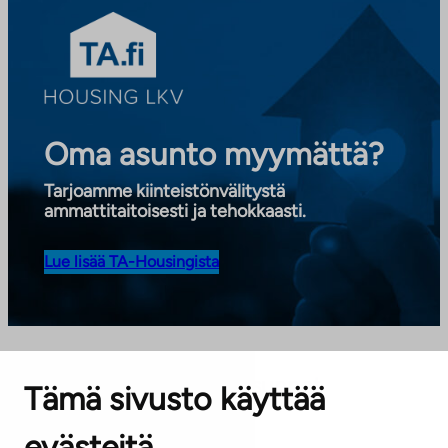
Oma asunto myymättä?
Tarjoamme kiinteistönvälitystä
ammattitaitoisesti ja tehokkaasti.
Lue lisää TA-Housingista
Vapaat ja vapautuvat asunnot
Tämä sivusto käyttää
paikkakunnittain
evästeitä