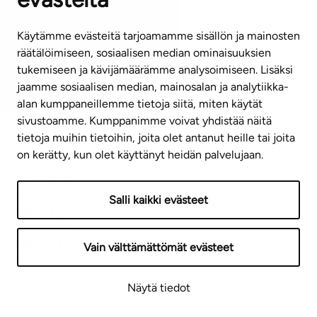
Asumisoikeusasunnot
Käytämme evästeitä tarjoamamme sisällön ja mainosten
Espoo >
räätälöimiseen, sosiaalisen median ominaisuuksien
Helsinki >
tukemiseen ja kävijämäärämme analysoimiseen. Lisäksi
Hollola >
jaamme sosiaalisen median, mainosalan ja analytiikka-
Hyvinkää >
alan kumppaneillemme tietoja siitä, miten käytät
Hämeenlinna >
sivustoamme. Kumppanimme voivat yhdistää näitä
Joensuu >
tietoja muihin tietoihin, joita olet antanut heille tai joita
on kerätty, kun olet käyttänyt heidän palvelujaan.
Jyväskylä >
Järvenpää >
Salli kaikki evästeet
Kaarina >
Kangasala >
Kempele >
Vain välttämättömät evästeet
Kerava >
Näytä tiedot
Kirkkonummi >