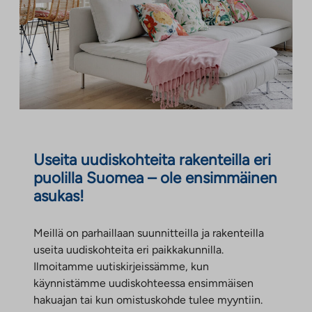
u
o
l
i
s
e
e
n
p
a
Useita uudiskohteita rakenteilla eri
l
puolilla Suomea – ole ensimmäinen
v
asukas!
e
l
Meillä on parhaillaan suunnitteilla ja rakenteilla
u
useita uudiskohteita eri paikkakunnilla.
u
Ilmoitamme uutiskirjeissämme, kun
n
käynnistämme uudiskohteessa ensimmäisen
.
hakuajan tai kun omistuskohde tulee myyntiin.
L