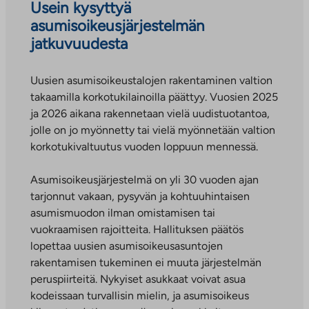
Usein kysyttyä
asumisoikeusjärjestelmän
jatkuvuudesta
Uusien asumisoikeustalojen rakentaminen valtion
takaamilla korkotukilainoilla päättyy. Vuosien 2025
ja 2026 aikana rakennetaan vielä uudistuotantoa,
jolle on jo myönnetty tai vielä myönnetään valtion
korkotukivaltuutus vuoden loppuun mennessä.
Asumisoikeusjärjestelmä on yli 30 vuoden ajan
tarjonnut vakaan, pysyvän ja kohtuuhintaisen
asumismuodon ilman omistamisen tai
vuokraamisen rajoitteita. Hallituksen päätös
lopettaa uusien asumisoikeusasuntojen
rakentamisen tukeminen ei muuta järjestelmän
peruspiirteitä. Nykyiset asukkaat voivat asua
kodeissaan turvallisin mielin, ja asumisoikeus