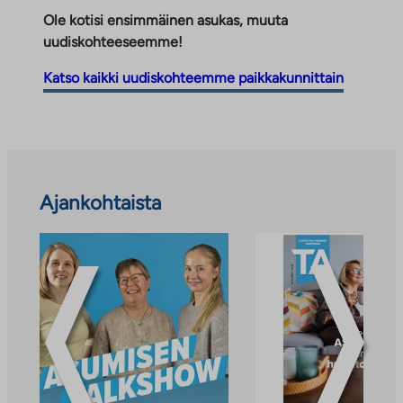
i
Ole kotisi ensimmäinen asukas, muuta
n
uudiskohteeseemme!
k
k
Katso kaikki uudiskohteemme paikkakunnittain
i
a
u
k
e
Ohita
Ajankohtaista
a
ajankohtaiset
a
uutiset
u
ja
u
tiedotteet
t
e
e
n
v
ä