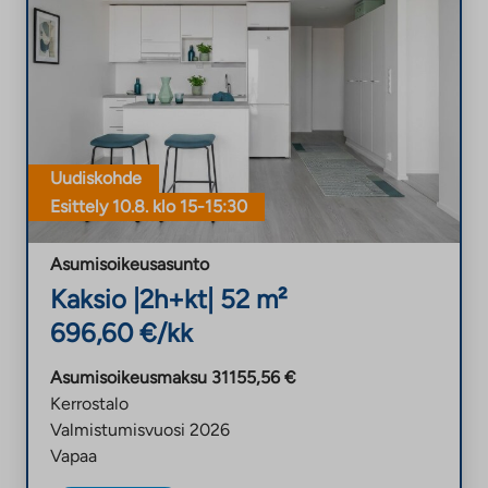
Uudiskohde
Esittely
10.8. klo 15-15:30
Asumisoikeusasunto
Kaksio |
2h+kt
| 52 m²
696,60 €/kk
Asumisoikeusmaksu 31155,56 €
Kerrostalo
Valmistumisvuosi 2026
Vapaa