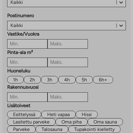
Kaikki
Postinumero
Kaikki
Vastike/Vuokra
Pinta-ala m²
Huoneluku
1h
2h
3h
4h
5h
6h+
Rakennusvuosi
Lisätoiveet
Esittelyssä
Heti vapaa
Hissi
Lasitettu parveke
Oma piha
Oma sauna
Parveke
Talosauna
Tupakointi kielletty