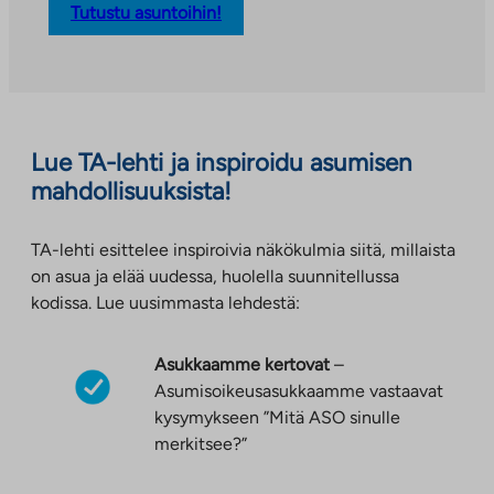
Tutustu asuntoihin!
i
n
k
k
i
a
Lue TA-lehti ja inspiroidu asumisen
u
mahdollisuuksista!
k
e
TA-lehti esittelee inspiroivia näkökulmia siitä, millaista
a
on asua ja elää uudessa, huolella suunnitellussa
a
kodissa. Lue uusimmasta lehdestä:
u
u
Asukkaamme kertovat
–
t
Asumisoikeusasukkaamme vastaavat
e
kysymykseen ”Mitä ASO sinulle
e
merkitsee?”
n
v