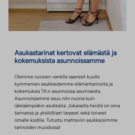
p
v
i
l
l
a
ä
l
e
e
l
l
e
h
h
v
i
h
t
t
e
l
t
e
e
l
e
e
e
e
u
h
e
n
n
Asukastarinat kertovat elämästä ja
u
t
n
kokemuksista asunnoissamme
n
e
e
n
Olemme vuosien varrella saaneet kuulla
kymmenien asukkaidemme elämäntarinoita ja
kokemuksia TA:n asunnoissa asumisesta.
Asunnoissamme asuu niin nuoria kuin
iäkkäämpiäkin asukkaita. Jokaisella heistä on oma
tarinansa ja yksilölliset tarpeet sekä toiveet
omalle kodille. Tutustu mahtaviin asukkaisiimme
tarinoiden muodossa!