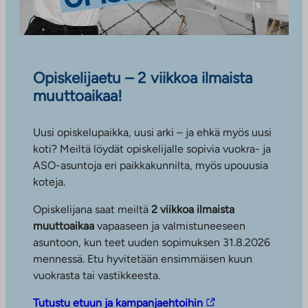
Opiskelijaetu – 2 viikkoa ilmaista
muuttoaikaa!
Uusi opiskelupaikka, uusi arki – ja ehkä myös uusi
koti? Meiltä löydät opiskelijalle sopivia vuokra- ja
ASO-asuntoja eri paikkakunnilta, myös upouusia
koteja.
Opiskelijana saat meiltä
2 viikkoa ilmaista
muuttoaikaa
vapaaseen ja valmistuneeseen
asuntoon, kun teet uuden sopimuksen 31.8.2026
mennessä. Etu hyvitetään ensimmäisen kuun
vuokrasta tai vastikkeesta.
L
Tutustu etuun ja kampanjaehtoihin