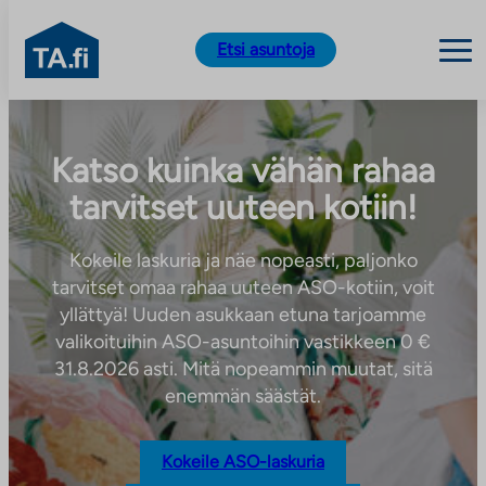
TA.fi
Etsi asuntoja
Siirry
sisältöön
Katso kuinka vähän rahaa
tarvitset uuteen kotiin!
Kokeile laskuria ja näe nopeasti, paljonko
tarvitset omaa rahaa uuteen ASO-kotiin, voit
yllättyä! Uuden asukkaan etuna tarjoamme
valikoituihin ASO-asuntoihin vastikkeen 0 €
31.8.2026 asti. Mitä nopeammin muutat, sitä
enemmän säästät.
Kokeile ASO-laskuria