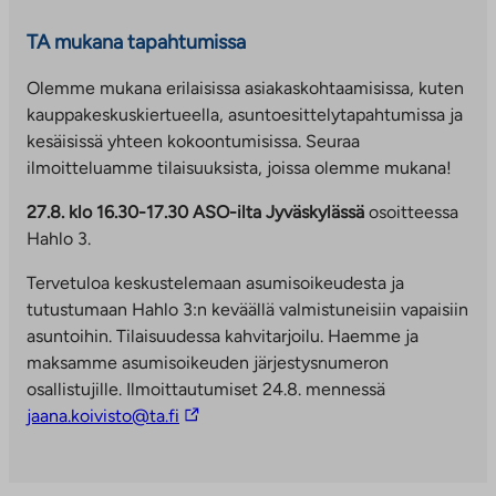
o
l
l
u
p
t
l
i
i
k
TA mukana tapahtumissa
u
e
i
s
s
e
o
e
s
e
e
a
Olemme mukana erilaisissa asiakaskohtaamisissa, kuten
l
n
e
e
e
a
kauppakeskuskiertueella, asuntoesittelytapahtumissa ja
i
v
e
n
n
u
kesäisissä yhteen kokoontumisissa. Seuraa
s
ä
n
p
p
u
ilmoitteluamme tilaisuuksista, joissa olemme mukana!
e
l
p
a
a
t
e
i
27.8. klo 16.30-17.30 ASO-ilta Jyväskylässä
osoitteessa
a
l
l
e
n
l
Hahlo 3.
l
v
v
e
p
e
v
e
e
n
Tervetuloa keskustelemaan asumisoikeudesta ja
a
h
e
l
l
v
tutustumaan Hahlo 3:n keväällä valmistuneisiin vapaisiin
l
t
l
u
u
ä
asuntoihin. Tilaisuudessa kahvitarjoilu. Haemme ja
v
e
u
u
u
l
maksamme asumisoikeuden järjestysnumeron
e
e
u
n
n
i
osallistujille. Ilmoittautumiset 24.8. mennessä
l
n
n
.
.
l
L
jaana.koivisto@ta.fi
u
.
L
L
e
i
u
L
i
i
h
n
n
i
n
n
t
k