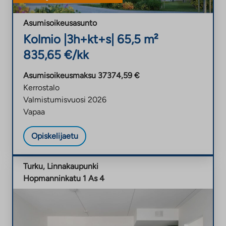
t
e
Asumisoikeusasunto
e
Kolmio |
3h+kt+s
| 65,5 m²
n
835,65 €/kk
Asumisoikeusmaksu 37374,59 €
Kerrostalo
Valmistumisvuosi 2026
Vapaa
Opiskelijaetu
Turku, Linnakaupunki
Hopmanninkatu 1 As 4