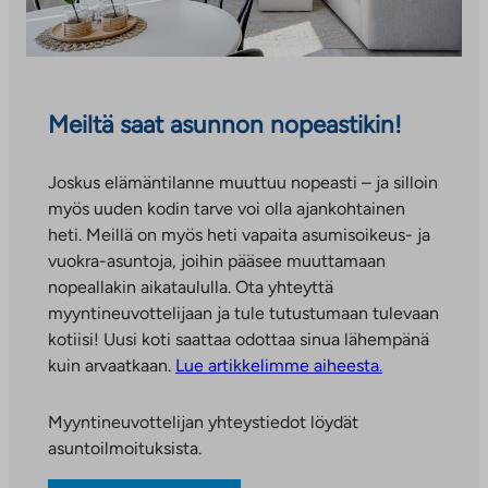
u
o
l
i
s
Meiltä saat asunnon nopeastikin!
e
e
Joskus elämäntilanne muuttuu nopeasti – ja silloin
n
myös uuden kodin tarve voi olla ajankohtainen
p
heti. Meillä on myös heti vapaita asumisoikeus- ja
a
vuokra-asuntoja, joihin pääsee muuttamaan
l
nopeallakin aikataululla. Ota yhteyttä
v
myyntineuvottelijaan ja tule tutustumaan tulevaan
e
kotiisi! Uusi koti saattaa odottaa sinua lähempänä
l
kuin arvaatkaan.
Lue artikkelimme aiheesta.
u
u
Myyntineuvottelijan yhteystiedot löydät
n
asuntoilmoituksista.
.
L