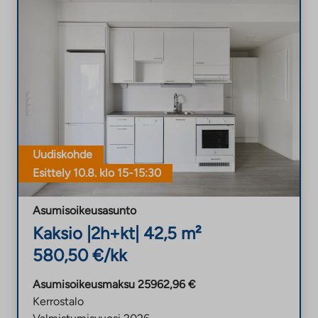
e
n
p
a
l
v
e
l
u
Uudiskohde
u
Esittely
10.8. klo 15-15:30
n
.
Asumisoikeusasunto
L
Kaksio |
2h+kt
| 42,5 m²
i
580,50 €/kk
n
k
Asumisoikeusmaksu 25962,96 €
k
Kerrostalo
i