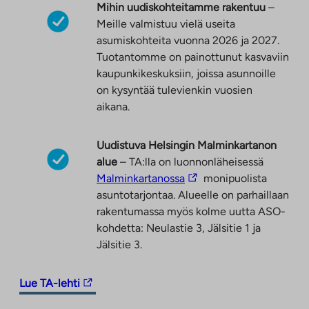
ä
Mihin uudiskohteitamme rakentuu
–
l
Meille valmistuu vielä useita
i
asumiskohteita vuonna 2026 ja 2027.
l
Tuotantomme on painottunut kasvaviin
e
kaupunkikeskuksiin, joissa asunnoille
h
on kysyntää tulevienkin vuosien
t
aikana.
e
e
Uudistuva Helsingin Malminkartanon
n
alue
– TA:lla on luonnonläheisessä
L
Malminkartanossa
monipuolista
i
asuntotarjontaa. Alueelle on parhaillaan
n
rakentumassa myös kolme uutta ASO-
k
kohdetta: Neulastie 3, Jälsitie 1 ja
k
Jälsitie 3.
i
v
L
Lue TA-lehti
i
i