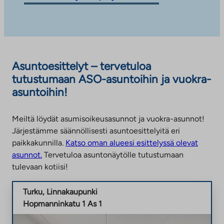
i
n
k
k
i
Asuntoesittelyt – tervetuloa
v
tutustumaan ASO-asuntoihin ja vuokra-
i
asuntoihin!
e
u
l
Meiltä löydät asumisoikeusasunnot ja vuokra-asunnot!
k
Järjestämme säännöllisesti asuntoesittelyitä eri
o
paikkakunnilla.
Katso oman alueesi esittelyssä olevat
p
asunnot.
Tervetuloa asuntonäytölle tutustumaan
u
tulevaan kotiisi!
o
l
Turku, Linnakaupunki
i
Hopmanninkatu 1 As 1
s
e