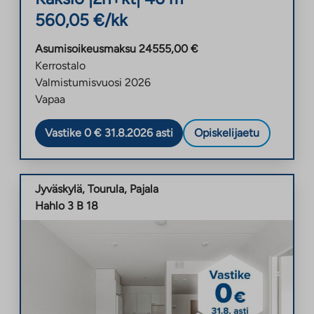
560,05
€/kk
Asumisoikeusmaksu
24555,00
€
Kerrostalo
Valmistumisvuosi
2026
Vapaa
Vastike 0 € 31.8.2026 asti
Opiskelijaetu
Jyväskylä
,
Tourula
,
Pajala
Hahlo 3 B 18