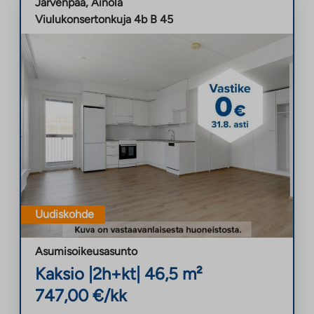
Järvenpää
,
Ainola
Viulukonsertonkuja 4b B 45
Uudiskohde
Asumisoikeusasunto
Kaksio
|
2h+kt
|
46,5
m²
747,00
€/kk