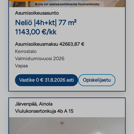
Asumisoikeusasunto
Neliö
|
4h+kt
|
77
m²
1143,00
€/kk
Asumisoikeusmaksu
42663,87
€
Kerrostalo
Valmistumisvuosi
2026
Vapaa
Vastike 0 € 31.8.2026 asti
Opiskelijaetu
Järvenpää
,
Ainola
Viulukonsertonkuja 4b A 15