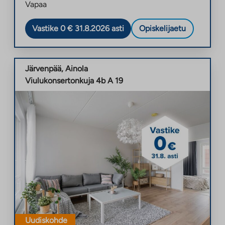
Vapaa
Vastike 0 € 31.8.2026 asti
Opiskelijaetu
Järvenpää
,
Ainola
Viulukonsertonkuja 4b A 19
Uudiskohde