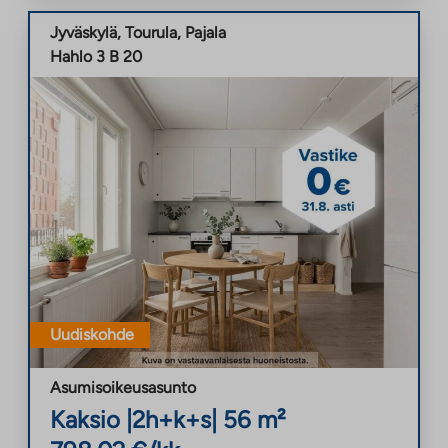
Jyväskylä
,
Tourula
,
Pajala
Hahlo 3 B 20
Uudiskohde
Asumisoikeusasunto
Kaksio
|
2h+k+s
|
56
m²