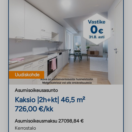
Uudiskohde
Asumisoikeusasunto
Kaksio
|
2h+kt
|
46,5
m²
726,00
€/kk
Asumisoikeusmaksu
27098,84
€
Kerrostalo