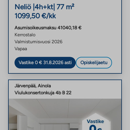
Neliö
|
4h+kt
|
77
m²
1099,50
€/kk
Asumisoikeusmaksu
41040,18
€
Kerrostalo
Valmistumisvuosi
2026
Vapaa
Vastike 0 € 31.8.2026 asti
Opiskelijaetu
Järvenpää
,
Ainola
Viulukonsertonkuja 4b B 22