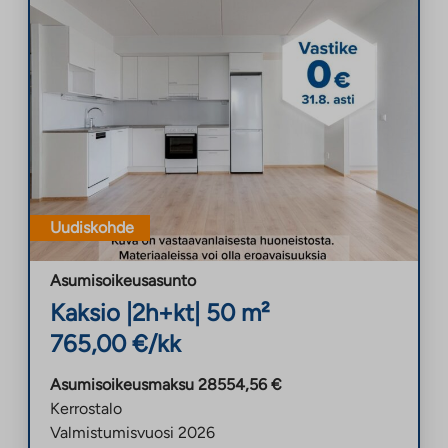
Uudiskohde
Asumisoikeusasunto
Kaksio
|
2h+kt
|
50
m²
765,00
€/kk
Asumisoikeusmaksu
28554,56
€
Kerrostalo
Valmistumisvuosi
2026