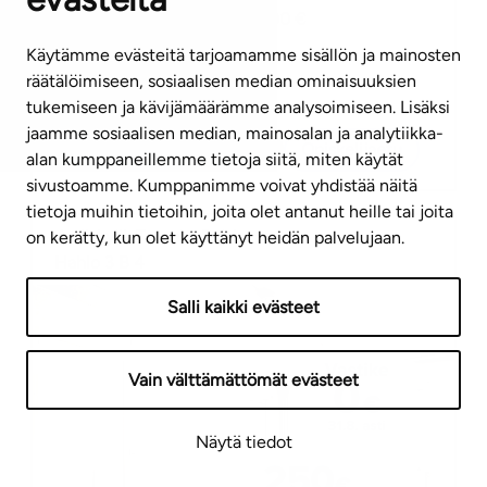
Asumisoikeusmaksu
53925,00
€
Kerrostalo
Käytämme evästeitä tarjoamamme sisällön ja mainosten
Valmistumisvuosi
2026
räätälöimiseen, sosiaalisen median ominaisuuksien
Vapaa
tukemiseen ja kävijämäärämme analysoimiseen. Lisäksi
jaamme sosiaalisen median, mainosalan ja analytiikka-
Vastike 0 € 31.8.2026 asti
Opiskelijaetu
alan kumppaneillemme tietoja siitä, miten käytät
sivustoamme. Kumppanimme voivat yhdistää näitä
tietoja muihin tietoihin, joita olet antanut heille tai joita
Jyväskylä
,
Tourula
,
Pajala
on kerätty, kun olet käyttänyt heidän palvelujaan.
Hahlo 3 B 4
Salli kaikki evästeet
Vain välttämättömät evästeet
Näytä tiedot