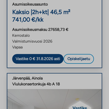
Asumisoikeusasunto
Kaksio
|
2h+kt
|
46,5
m²
741,00
€/kk
Asumisoikeusmaksu
27658,73
€
Kerrostalo
Valmistumisvuosi
2026
Vapaa
Vastike 0 € 31.8.2026 asti
Opiskelijaetu
Järvenpää
,
Ainola
Viulukonsertonkuja 4b A 18