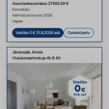
Asumisoikeusmaksu
27882,69
€
Kerrostalo
Valmistumisvuosi
2026
Vapaa
Vastike 0 € 31.8.2026 asti
Opiskelijaetu
Järvenpää
,
Ainola
Viulukonsertonkuja 4b B 40