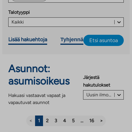
Talotyyppi
Kaikki
Lisää hakuehtoja
Tyhjennä
Etsi asuntoa
Asunnot:
Järjestä
asumisoikeus
hakutulokset
Uusin ilmoitus ensin
Hakuasi vastaavat vapaat ja
vapautuvat asunnot
<
1
2
3
4
5
…
16
>