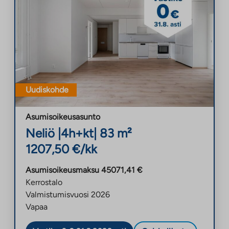
Uudiskohde
Asumisoikeusasunto
Neliö
|
4h+kt
|
83
m²
1207,50
€/kk
Asumisoikeusmaksu
45071,41
€
Kerrostalo
Valmistumisvuosi
2026
Vapaa