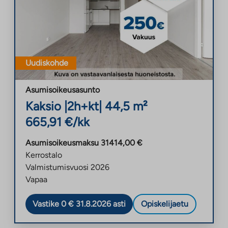
Uudiskohde
Asumisoikeusasunto
Kaksio
|
2h+kt
|
44,5
m²
665,91
€/kk
Asumisoikeusmaksu
31414,00
€
Kerrostalo
Valmistumisvuosi
2026
Vapaa
Vastike 0 € 31.8.2026 asti
Opiskelijaetu