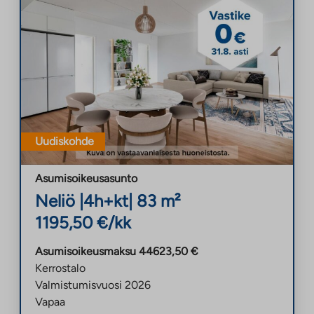
Uudiskohde
Asumisoikeusasunto
Neliö
|
4h+kt
|
83
m²
1195,50
€/kk
Asumisoikeusmaksu
44623,50
€
Kerrostalo
Valmistumisvuosi
2026
Vapaa