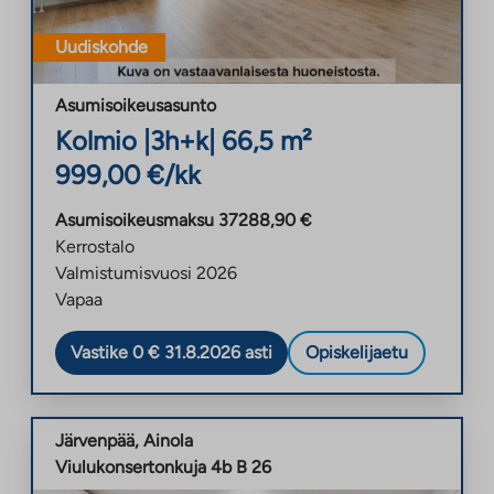
Uudiskohde
Asumisoikeusasunto
Kolmio
|
3h+k
|
66,5
m²
999,00
€/kk
Asumisoikeusmaksu
37288,90
€
Kerrostalo
Valmistumisvuosi
2026
Vapaa
Vastike 0 € 31.8.2026 asti
Opiskelijaetu
Järvenpää
,
Ainola
Viulukonsertonkuja 4b B 26