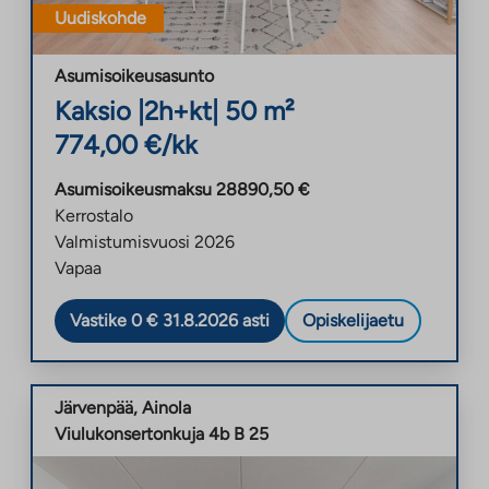
Uudiskohde
Asumisoikeusasunto
Kaksio
|
2h+kt
|
50
m²
774,00
€/kk
Asumisoikeusmaksu
28890,50
€
Kerrostalo
Valmistumisvuosi
2026
Vapaa
Vastike 0 € 31.8.2026 asti
Opiskelijaetu
Järvenpää
,
Ainola
Viulukonsertonkuja 4b B 25