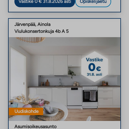
Vastike 0 € 31.8.2026 asti
Opiskelijaetu
Järvenpää
,
Ainola
Viulukonsertonkuja 4b A 5
Uudiskohde
Asumisoikeusasunto