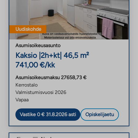
Uudiskohde
Asumisoikeusasunto
Kaksio
|
2h+kt
|
46,5
m²
741,00
€/kk
Asumisoikeusmaksu
27658,73
€
Kerrostalo
Valmistumisvuosi
2026
Vapaa
Vastike 0 € 31.8.2026 asti
Opiskelijaetu