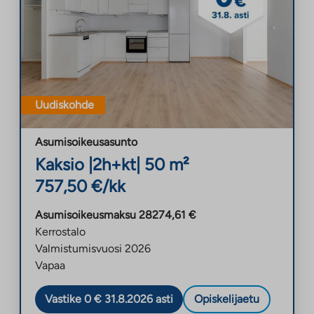
Uudiskohde
Asumisoikeusasunto
Kaksio
|
2h+kt
|
50
m²
757,50
€/kk
Asumisoikeusmaksu
28274,61
€
Kerrostalo
Valmistumisvuosi
2026
Vapaa
Vastike 0 € 31.8.2026 asti
Opiskelijaetu