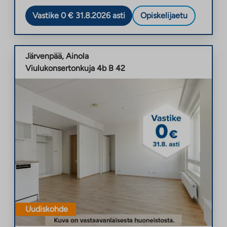
Vastike 0 € 31.8.2026 asti
Opiskelijaetu
Järvenpää
,
Ainola
Viulukonsertonkuja 4b B 42
Uudiskohde