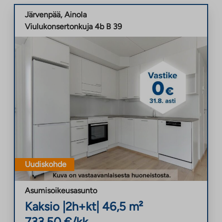
Järvenpää
,
Ainola
Viulukonsertonkuja 4b B 39
Uudiskohde
Asumisoikeusasunto
Kaksio
|
2h+kt
|
46,5
m²
733,50
€/kk