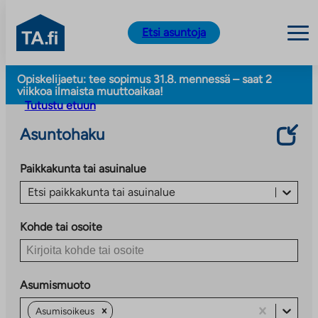
TA.fi
Etsi asuntoja
Siirry
Opiskelijaetu: tee sopimus 31.8. mennessä – saat 2
sisältöön
viikkoa ilmaista muuttoaikaa!
Tutustu etuun
Asuntohaku
Paikkakunta tai asuinalue
Etsi paikkakunta tai asuinalue
Kohde tai osoite
Asumismuoto
Asumisoikeus