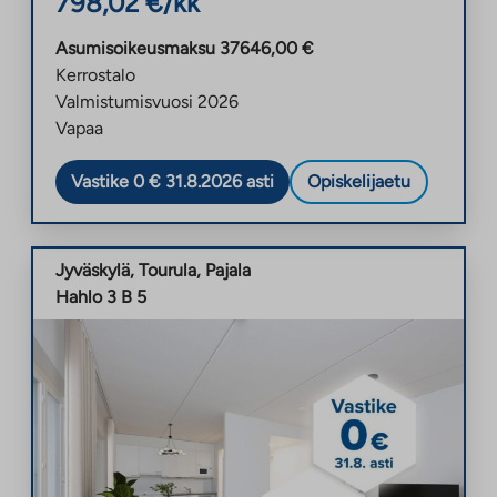
798,02
€/kk
Asumisoikeusmaksu
37646,00
€
Kerrostalo
Valmistumisvuosi
2026
Vapaa
Vastike 0 € 31.8.2026 asti
Opiskelijaetu
Jyväskylä
,
Tourula
,
Pajala
Hahlo 3 B 5