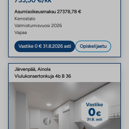
Asumisoikeusmaksu
27378,78
€
Kerrostalo
Valmistumisvuosi
2026
Vapaa
Vastike 0 € 31.8.2026 asti
Opiskelijaetu
Järvenpää
,
Ainola
Viulukonsertonkuja 4b B 36