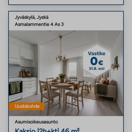
Jyväskylä
,
Jyskä
Asmalammentie 4 As 3
Uudiskohde
Asumisoikeusasunto
Kaksio
|
2h+kt
|
46
m²