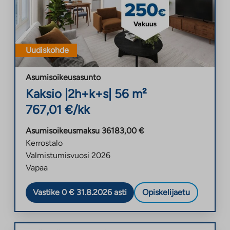
Uudiskohde
Asumisoikeusasunto
Kaksio
|
2h+k+s
|
56
m²
767,01
€/kk
Asumisoikeusmaksu
36183,00
€
Kerrostalo
Valmistumisvuosi
2026
Vapaa
Vastike 0 € 31.8.2026 asti
Opiskelijaetu