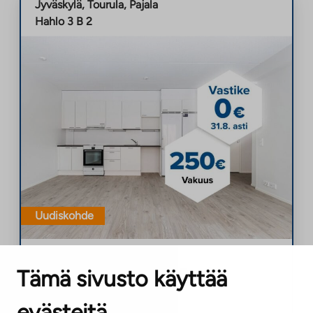
Jyväskylä
,
Tourula
,
Pajala
Hahlo 3 B 2
Uudiskohde
Asumisoikeusasunto
Neliö
|
4h+kt+s
|
94,5
m²
Tämä sivusto käyttää
1143,10
€/kk
evästeitä