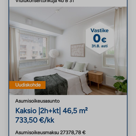
Viulukonsertonkuja 4b B 31
Uudiskohde
Asumisoikeusasunto
Kaksio
|
2h+kt
|
46,5
m²
733,50
€/kk
Asumisoikeusmaksu
27378,78
€