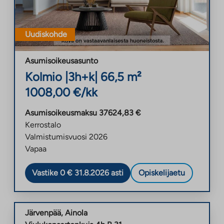
Uudiskohde
Asumisoikeusasunto
Kolmio
|
3h+k
|
66,5
m²
1008,00
€/kk
Asumisoikeusmaksu
37624,83
€
Kerrostalo
Valmistumisvuosi
2026
Vapaa
Vastike 0 € 31.8.2026 asti
Opiskelijaetu
Järvenpää
,
Ainola