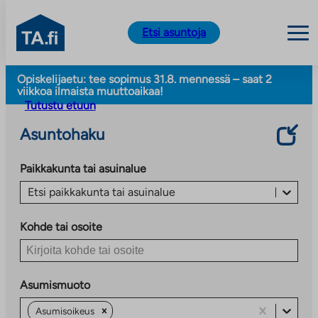
TA.fi
Etsi asuntoja
Siirry
Opiskelijaetu: tee sopimus 31.8. mennessä – saat 2
sisältöön
viikkoa ilmaista muuttoaikaa!
Tutustu etuun
Asuntohaku
Paikkakunta tai asuinalue
Etsi paikkakunta tai asuinalue
Kohde tai osoite
Asumismuoto
Asumisoikeus