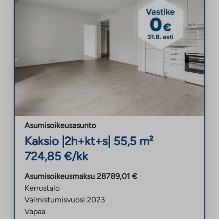
Asumisoikeusasunto
Kaksio
|
2h+kt+s
|
55,5
m²
724,85
€/kk
Asumisoikeusmaksu
28789,01
€
Kerrostalo
Valmistumisvuosi
2023
Vapaa