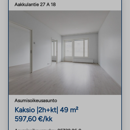
Aakkulantie 27 A 18
Asumisoikeusasunto
Kaksio
|
2h+kt
|
49
m²
597,60
€/kk