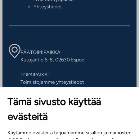
Yhteystiedot
PÄÄTOIMIPAIKKA
Kutojantie 6-8, 02630 Espoo
TOIMIPAIKAT
Toimistojemme yhteystiedot
Tämä sivusto käyttää
ASIAKASPALVELUKESKUS
Puh. 045 7734 3777
evästeitä
(arkisin klo 8-16)
info@ta.fi
Käytämme evästeitä tarjoamamme sisällön ja mainosten