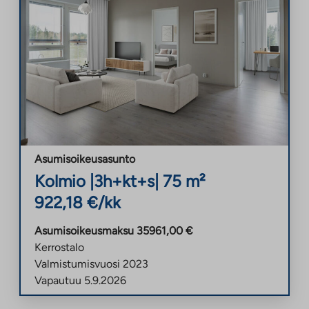
Asumisoikeusasunto
Kolmio
|
3h+kt+s
|
75
m²
922,18
€/kk
Asumisoikeusmaksu
35961,00
€
Kerrostalo
Valmistumisvuosi
2023
Vapautuu
5.9.2026