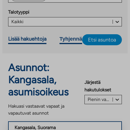
Talotyyppi
Kaikki
Lisää hakuehtoja
Tyhjennä
Etsi asuntoa
Asunnot:
Kangasala,
Järjestä
asumisoikeus
hakutulokset
Pienin vastike/vuokra ensin €
Hakuasi vastaavat vapaat ja
vapautuvat asunnot
Kangasala
,
Suorama