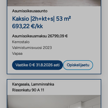
Asumisoikeusasunto
Kaksio
|
2h+kt+s
|
53
m²
693,22
€/kk
Asumisoikeusmaksu
26799,09
€
Kerrostalo
Valmistumisvuosi
2023
Vapaa
Vastike 0 € 31.8.2026 asti
Opiskelijaetu
Kangasala
,
Lamminrahka
Rissonkatu 90 A 11