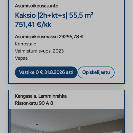
Asumisoikeusasunto
Kaksio
|
2h+kt+s
|
55,5
m²
751,41
€/kk
Asumisoikeusmaksu
29295,78
€
Kerrostalo
Valmistumisvuosi
2023
Vapaa
Vastike 0 € 31.8.2026 asti
Opiskelijaetu
Kangasala
,
Lamminrahka
Rissonkatu 90 A 8