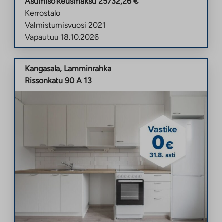
Asumisoikeusmaksu
25732,26
€
Kerrostalo
Valmistumisvuosi
2021
Vapautuu
18.10.2026
Kangasala
,
Lamminrahka
Rissonkatu 90 A 13