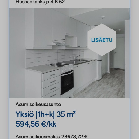
Husbackankuja 4 B 62
Asumisoikeusasunto
Yksiö
|
1h+k
|
35
m²
594,56
€/kk
Asumisoikeusmaksu
28678,72
€