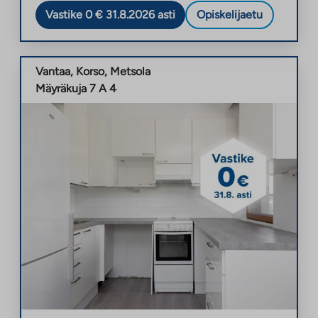
Vastike 0 € 31.8.2026 asti
Opiskelijaetu
Vantaa
,
Korso
,
Metsola
Mäyräkuja 7 A 4