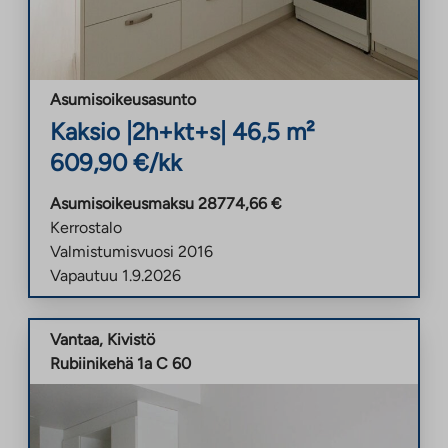
Asumisoikeusasunto
Kaksio
|
2h+kt+s
|
46,5
m²
609,90
€/kk
Asumisoikeusmaksu
28774,66
€
Kerrostalo
Valmistumisvuosi
2016
Vapautuu
1.9.2026
Vantaa
,
Kivistö
Rubiinikehä 1a C 60