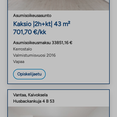
Asumisoikeusasunto
Kaksio
|
2h+kt
|
43
m²
701,70
€/kk
Asumisoikeusmaksu
33851,16
€
Kerrostalo
Valmistumisvuosi
2016
Vapaa
Opiskelijaetu
Vantaa
,
Kaivoksela
Husbackankuja 4 B 53