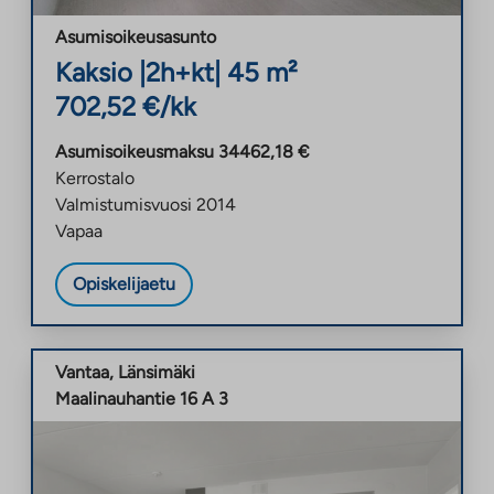
Asumisoikeusasunto
Kaksio
|
2h+kt
|
45
m²
702,52
€/kk
Asumisoikeusmaksu
34462,18
€
Kerrostalo
Valmistumisvuosi
2014
Vapaa
Opiskelijaetu
Vantaa
,
Länsimäki
Maalinauhantie 16 A 3