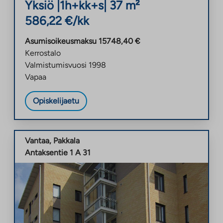
Yksiö
|
1h+kk+s
|
37
m²
586,22
€/kk
Asumisoikeusmaksu
15748,40
€
Kerrostalo
Valmistumisvuosi
1998
Vapaa
Opiskelijaetu
Vantaa
,
Pakkala
Antaksentie 1 A 31