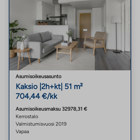
Asumisoikeusasunto
Kaksio
|
2h+kt
|
51
m²
704,44
€/kk
Asumisoikeusmaksu
32978,31
€
Kerrostalo
Valmistumisvuosi
2019
Vapaa