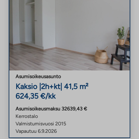
Asumisoikeusasunto
Kaksio
|
2h+kt
|
41,5
m²
624,35
€/kk
Asumisoikeusmaksu
32639,43
€
Kerrostalo
Valmistumisvuosi
2015
Vapautuu
6.9.2026