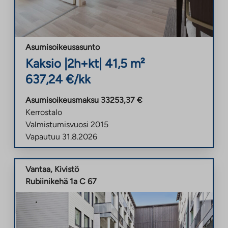
Asumisoikeusasunto
Kaksio
|
2h+kt
|
41,5
m²
637,24
€/kk
Asumisoikeusmaksu
33253,37
€
Kerrostalo
Valmistumisvuosi
2015
Vapautuu
31.8.2026
Vantaa
,
Kivistö
Rubiinikehä 1a C 67