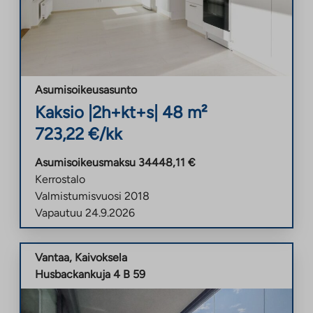
Asumisoikeusasunto
Kaksio
|
2h+kt+s
|
48
m²
723,22
€/kk
Asumisoikeusmaksu
34448,11
€
Kerrostalo
Valmistumisvuosi
2018
Vapautuu
24.9.2026
Vantaa
,
Kaivoksela
Husbackankuja 4 B 59