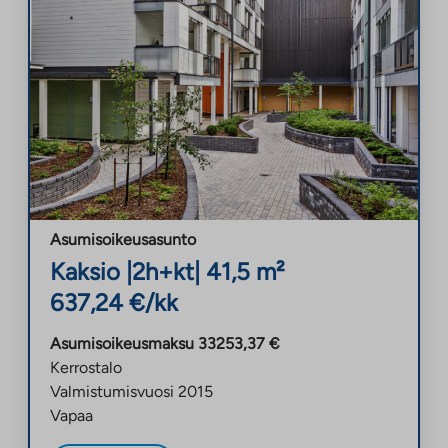
Asumisoikeusasunto
Kaksio
|
2h+kt
|
41,5
m²
637,24
€/kk
Asumisoikeusmaksu
33253,37
€
Kerrostalo
Valmistumisvuosi
2015
Vapaa