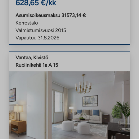
628,65
€/kk
Asumisoikeusmaksu
31573,14
€
Kerrostalo
Valmistumisvuosi
2015
Vapautuu
31.8.2026
Vantaa
,
Kivistö
Rubiinikehä 1a A 15