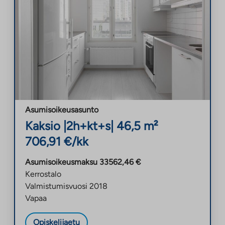
Asumisoikeusasunto
Kaksio
|
2h+kt+s
|
46,5
m²
706,91
€/kk
Asumisoikeusmaksu
33562,46
€
Kerrostalo
Valmistumisvuosi
2018
Vapaa
Opiskelijaetu