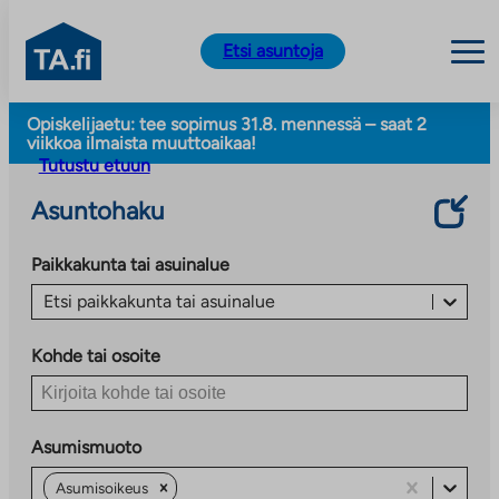
TA.fi
Etsi asuntoja
Siirry
Opiskelijaetu: tee sopimus 31.8. mennessä – saat 2
sisältöön
viikkoa ilmaista muuttoaikaa!
Tutustu etuun
Asuntohaku
Paikkakunta tai asuinalue
Etsi paikkakunta tai asuinalue
Kohde tai osoite
Asumismuoto
Asumisoikeus