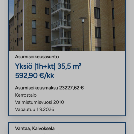
Asumisoikeusasunto
Yksiö
|
1h+kt
|
35,5
m²
592,90
€/kk
Asumisoikeusmaksu
23227,62
€
Kerrostalo
Valmistumisvuosi
2010
Vapautuu
1.9.2026
Vantaa
,
Kaivoksela