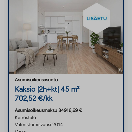
Asumisoikeusasunto
Kaksio
|
2h+kt
|
45
m²
702,52
€/kk
Asumisoikeusmaksu
34916,69
€
Kerrostalo
Valmistumisvuosi
2014
Vapaa