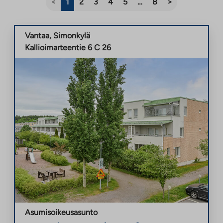
<
1
2
3
4
5
…
8
>
Vantaa
,
Simonkylä
Kallioimarteentie 6 C 26
Asumisoikeusasunto