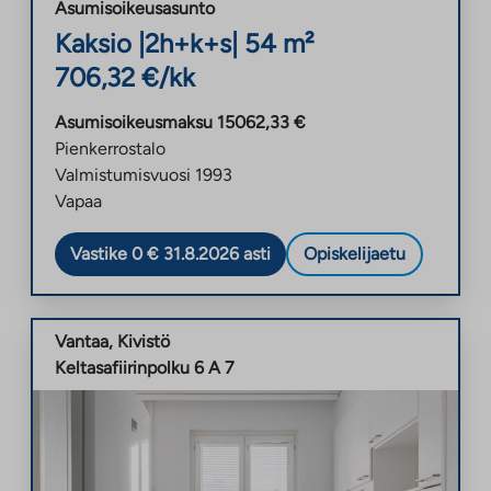
Asumisoikeusasunto
Kaksio
|
2h+k+s
|
54
m²
706,32
€/kk
Asumisoikeusmaksu
15062,33
€
Pienkerrostalo
Valmistumisvuosi
1993
Vapaa
Vastike 0 € 31.8.2026 asti
Opiskelijaetu
Vantaa
,
Kivistö
Keltasafiirinpolku 6 A 7