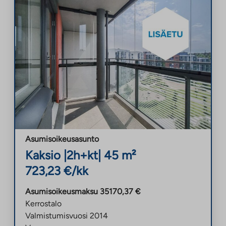
Asumisoikeusasunto
Kaksio
|
2h+kt
|
45
m²
723,23
€/kk
Asumisoikeusmaksu
35170,37
€
Kerrostalo
Valmistumisvuosi
2014