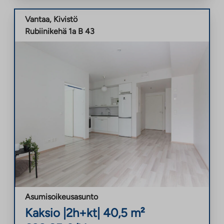
Vantaa
,
Kivistö
Rubiinikehä 1a B 43
Asumisoikeusasunto
Kaksio
|
2h+kt
|
40,5
m²