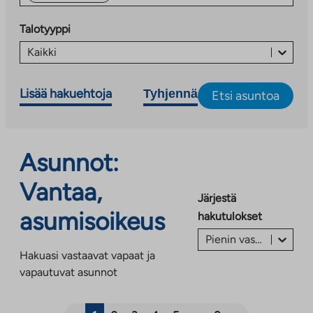
Talotyyppi
Kaikki
Lisää hakuehtoja
Tyhjennä
Etsi asuntoa
Asunnot:
Vantaa,
Järjestä
asumisoikeus
hakutulokset
Pienin vastike/vuokra ensin €
Hakuasi vastaavat vapaat ja
vapautuvat asunnot