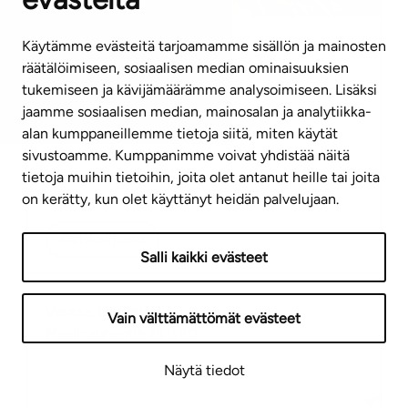
Asumisoikeusasunto
Käytämme evästeitä tarjoamamme sisällön ja mainosten
Kaksio
|
2h+kt
|
50,5
m²
räätälöimiseen, sosiaalisen median ominaisuuksien
731,75
€/kk
tukemiseen ja kävijämäärämme analysoimiseen. Lisäksi
jaamme sosiaalisen median, mainosalan ja analytiikka-
Asumisoikeusmaksu
37184,55
€
alan kumppaneillemme tietoja siitä, miten käytät
Kerrostalo
sivustoamme. Kumppanimme voivat yhdistää näitä
Valmistumisvuosi
2015
tietoja muihin tietoihin, joita olet antanut heille tai joita
Vapaa
on kerätty, kun olet käyttänyt heidän palvelujaan.
Opiskelijaetu
Salli kaikki evästeet
Vantaa
,
Länsimäki
Vain välttämättömät evästeet
Maalinauhantie 16 B 20
Näytä tiedot