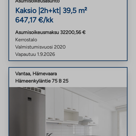
Asumisoikeusasunto
Kaksio
|
2h+kt
|
39,5
m²
647,17
€/kk
Asumisoikeusmaksu
32200,56
€
Kerrostalo
Valmistumisvuosi
2020
Vapautuu
1.9.2026
Vantaa
,
Hämevaara
Hämeenkyläntie 75 B 25