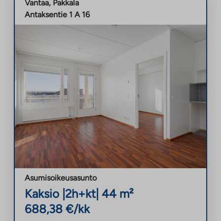
Vantaa
,
Pakkala
Antaksentie 1 A 16
Asumisoikeusasunto
Kaksio
|
2h+kt
|
44
m²
688,38
€/kk