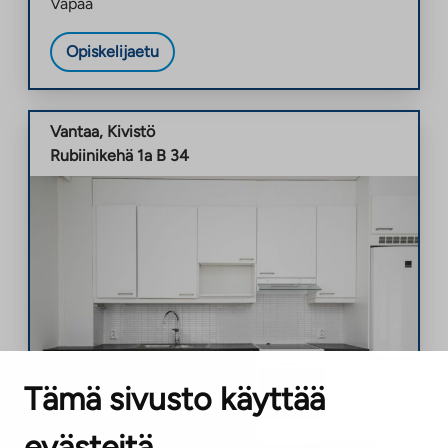
Vapaa
Opiskelijaetu
Vantaa
,
Kivistö
Rubiinikehä 1a B 34
Tämä sivusto käyttää
evästeitä