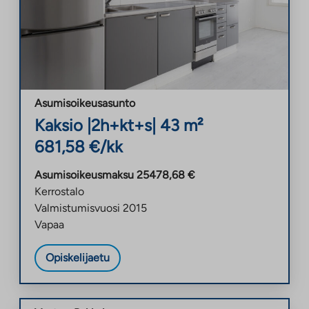
Asumisoikeusasunto
Kaksio
|
2h+kt+s
|
43
m²
681,58
€/kk
Asumisoikeusmaksu
25478,68
€
Kerrostalo
Valmistumisvuosi
2015
Vapaa
Opiskelijaetu