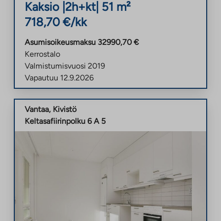
Kaksio
|
2h+kt
|
51
m²
718,70
€/kk
Asumisoikeusmaksu
32990,70
€
Kerrostalo
Valmistumisvuosi
2019
Vapautuu
12.9.2026
Vantaa
,
Kivistö
Keltasafiirinpolku 6 A 5