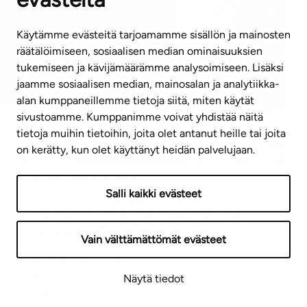
Käytämme evästeitä tarjoamamme sisällön ja mainosten
räätälöimiseen, sosiaalisen median ominaisuuksien
tukemiseen ja kävijämäärämme analysoimiseen. Lisäksi
jaamme sosiaalisen median, mainosalan ja analytiikka-
alan kumppaneillemme tietoja siitä, miten käytät
sivustoamme. Kumppanimme voivat yhdistää näitä
tietoja muihin tietoihin, joita olet antanut heille tai joita
on kerätty, kun olet käyttänyt heidän palvelujaan.
Asumisoikeusasunnot
Salli kaikki evästeet
Hämeenlinna, Kankaantausta,
Ansionmäentie 7
Vain välttämättömät evästeet
3 – 4h
|
79,5 – 94,5
m²
Rivitalo
Näytä tiedot
Valmistumisvuosi
1998