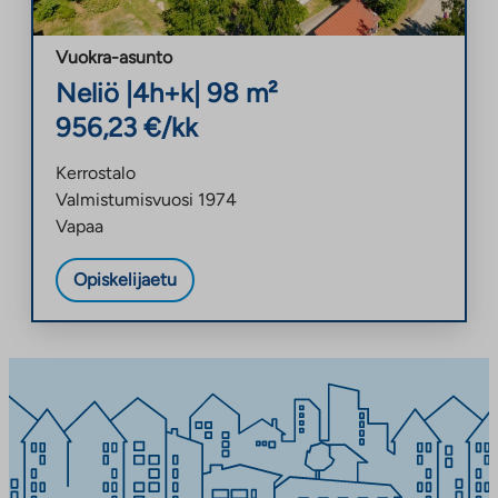
Vuokra-asunto
Neliö
|
4h+k
|
98
m²
956,23
€/kk
Kerrostalo
Valmistumisvuosi
1974
Vapaa
Opiskelijaetu