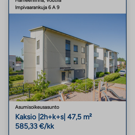
Hämeenlinna
,
Voutila
Impivaarankuja 6 A 9
Asumisoikeusasunto
Kaksio
|
2h+k+s
|
47,5
m²
585,33
€/kk