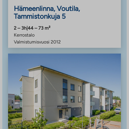
Hämeenlinna, Voutila,
Tammistonkuja 5
2 – 3h
|
44 – 73
m²
Kerrostalo
Valmistumisvuosi
2012