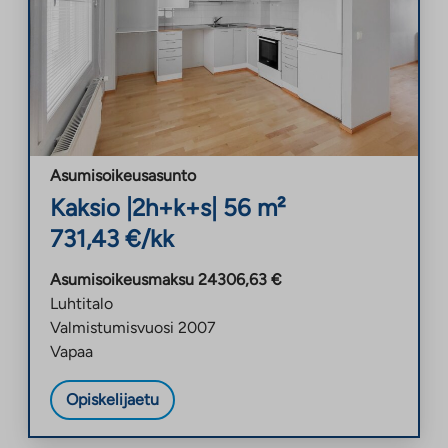
Asumisoikeusasunto
Kaksio
|
2h+k+s
|
56
m²
731,43
€/kk
Asumisoikeusmaksu
24306,63
€
Luhtitalo
Valmistumisvuosi
2007
Vapaa
Opiskelijaetu