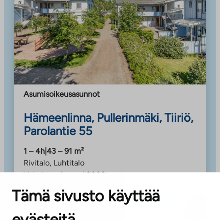
Asumisoikeusasunnot
Hämeenlinna, Pullerinmäki, Tiiriö,
Parolantie 55
1 – 4h
|
43 – 91
m²
Rivitalo, Luhtitalo
Valmistumisvuosi
2006
Tämä sivusto käyttää
evästeitä