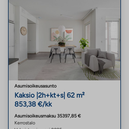
Asumisoikeusasunto
Kaksio
|
2h+kt+s
|
62
m²
853,38
€/kk
Asumisoikeusmaksu
35397,85
€
Kerrostalo