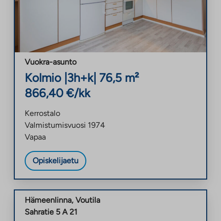
Vuokra-asunto
Kolmio
|
3h+k
|
76,5
m²
866,40
€/kk
Kerrostalo
Valmistumisvuosi
1974
Vapaa
Opiskelijaetu
Hämeenlinna
,
Voutila
Sahratie 5 A 21