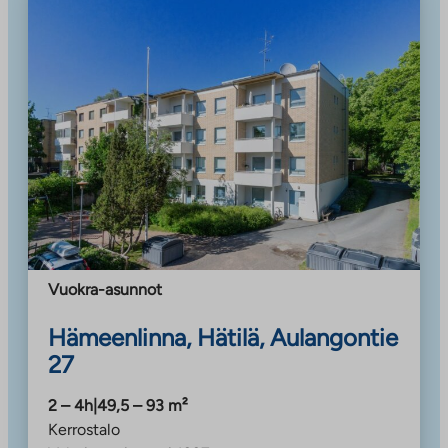
Vuokra-asunnot
Hämeenlinna, Hätilä, Aulangontie
27
2 – 4h
|
49,5 – 93
m²
Kerrostalo