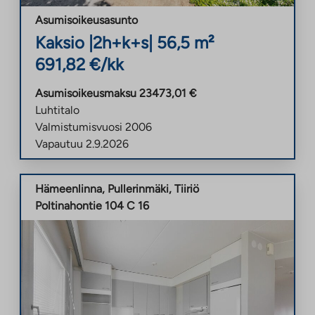
Asumisoikeusasunto
Kaksio
|
2h+k+s
|
56,5
m²
691,82
€/kk
Asumisoikeusmaksu
23473,01
€
Luhtitalo
Valmistumisvuosi
2006
Vapautuu
2.9.2026
Hämeenlinna
,
Pullerinmäki
,
Tiiriö
Poltinahontie 104 C 16