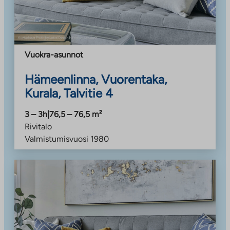
Vuokra-asunnot
Hämeenlinna, Vuorentaka,
Kurala, Talvitie 4
3 – 3h
|
76,5 – 76,5
m²
Rivitalo
Valmistumisvuosi
1980