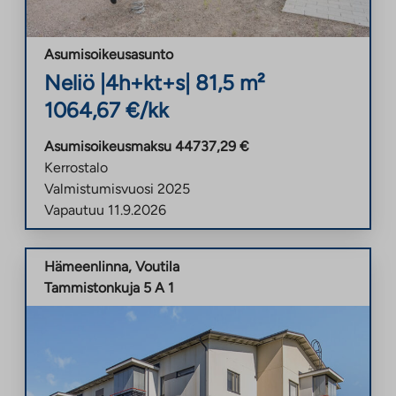
Asumisoikeusasunto
Neliö
|
4h+kt+s
|
81,5
m²
1064,67
€/kk
Asumisoikeusmaksu
44737,29
€
Kerrostalo
Valmistumisvuosi
2025
Vapautuu
11.9.2026
Hämeenlinna
,
Voutila
Tammistonkuja 5 A 1