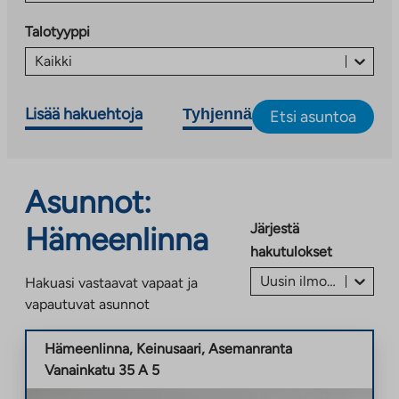
Talotyyppi
Kaikki
Lisää hakuehtoja
Tyhjennä
Etsi asuntoa
Asunnot:
Järjestä
Hämeenlinna
hakutulokset
Uusin ilmoitus ensin
Hakuasi vastaavat vapaat ja
vapautuvat asunnot
Hämeenlinna
,
Keinusaari
,
Asemanranta
Vanainkatu 35 A 5