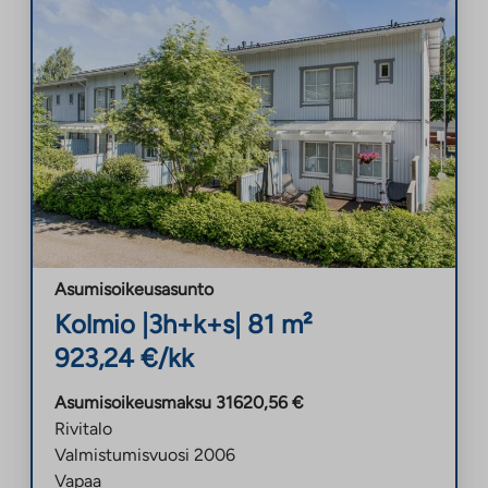
Asumisoikeusasunto
Kolmio
|
3h+k+s
|
81
m²
923,24
€/kk
Asumisoikeusmaksu
31620,56
€
Rivitalo
Valmistumisvuosi
2006
Vapaa