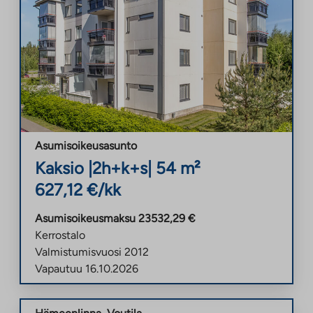
Asumisoikeusasunto
Kaksio
|
2h+k+s
|
54
m²
627,12
€/kk
Asumisoikeusmaksu
23532,29
€
Kerrostalo
Valmistumisvuosi
2012
Vapautuu
16.10.2026