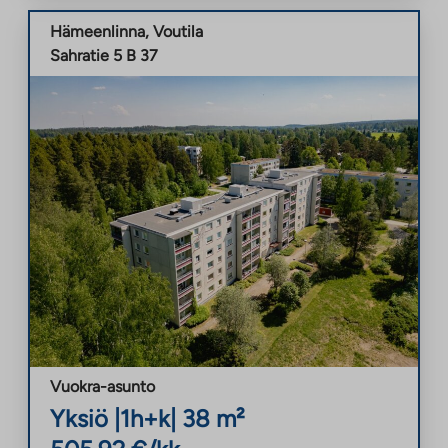
Hämeenlinna
,
Voutila
Sahratie 5 B 37
Vuokra-asunto
Yksiö
|
1h+k
|
38
m²