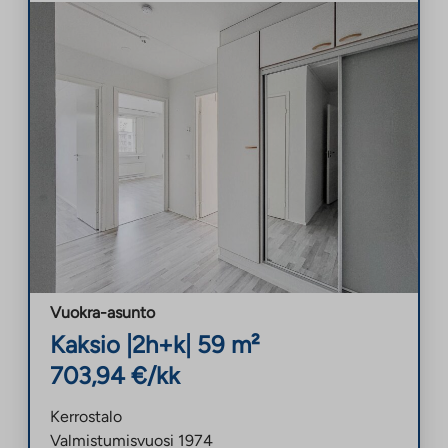
Vuokra-asunto
Kaksio
|
2h+k
|
59
m²
703,94
€/kk
Kerrostalo
Valmistumisvuosi
1974