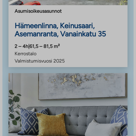
Asumisoikeusasunnot
Hämeenlinna, Keinusaari,
Asemanranta, Vanainkatu 35
2 – 4h
|
61,5 – 81,5
m²
Kerrostalo
Valmistumisvuosi
2025