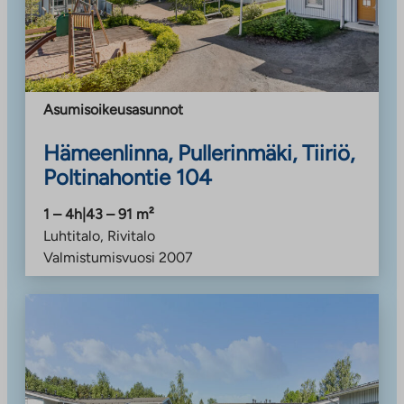
Asumisoikeusasunnot
Hämeenlinna, Pullerinmäki, Tiiriö,
Poltinahontie 104
1 – 4h
|
43 – 91
m²
Luhtitalo, Rivitalo
Valmistumisvuosi
2007