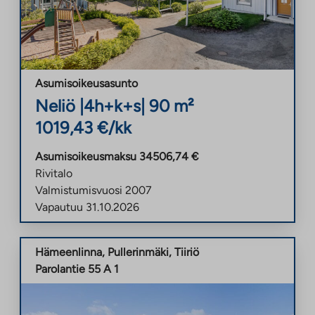
Asumisoikeusasunto
Neliö
|
4h+k+s
|
90
m²
1019,43
€/kk
Asumisoikeusmaksu
34506,74
€
Rivitalo
Valmistumisvuosi
2007
Vapautuu
31.10.2026
Hämeenlinna
,
Pullerinmäki
,
Tiiriö
Parolantie 55 A 1