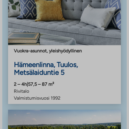
Vuokra-asunnot
,
yleishyödyllinen
Hämeenlinna, Tuulos,
Metsälaiduntie 5
2 – 4h
|
57,5 – 87
m²
Rivitalo
Valmistumisvuosi
1992