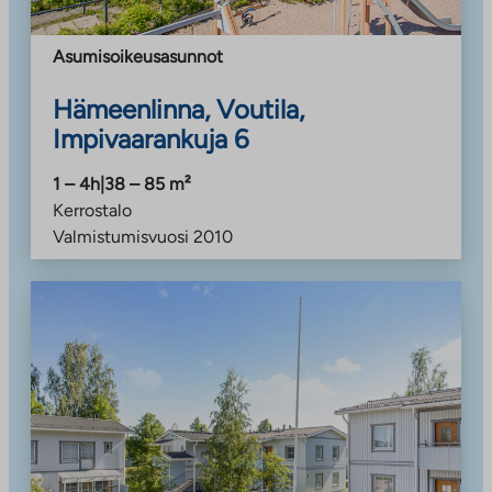
Asumisoikeusasunnot
Hämeenlinna, Voutila,
Impivaarankuja 6
1 – 4h
|
38 – 85
m²
Kerrostalo
Valmistumisvuosi
2010