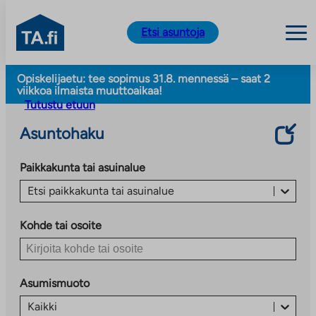
TA.fi
Etsi asuntoja
Siirry
Opiskelijaetu: tee sopimus 31.8. mennessä – saat 2
sisältöön
viikkoa ilmaista muuttoaikaa!
Tutustu etuun
Asuntohaku
Paikkakunta tai asuinalue
Etsi paikkakunta tai asuinalue
Kohde tai osoite
Asumismuoto
Kaikki