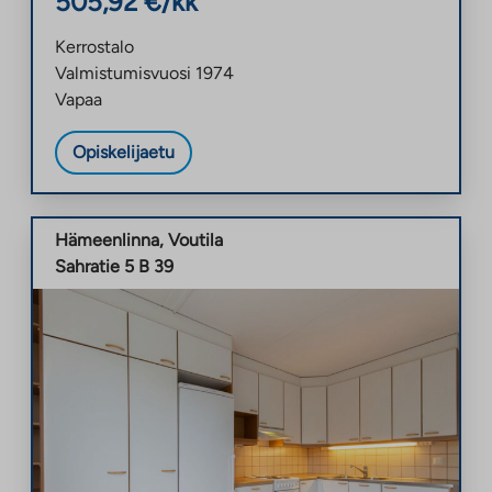
505,92
€/kk
Kerrostalo
Valmistumisvuosi
1974
Vapaa
Opiskelijaetu
Hämeenlinna
,
Voutila
Sahratie 5 B 39