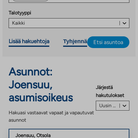
Talotyyppi
Kaikki
Lisää hakuehtoja
Tyhjennä
Etsi asuntoa
Asunnot:
Joensuu,
Järjestä
asumisoikeus
hakutulokset
Uusin ilmoitus ensin
Hakuasi vastaavat vapaat ja vapautuvat
asunnot
Joensuu
,
Otsola