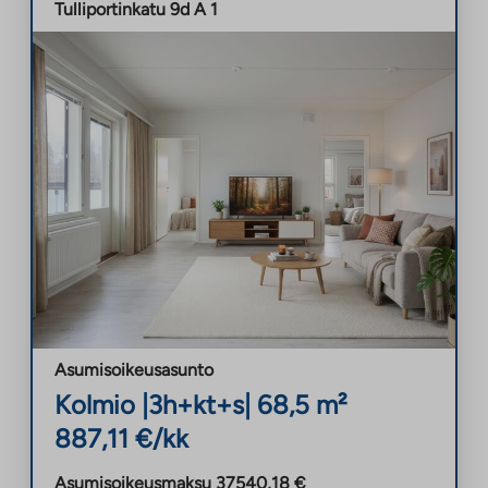
Tulliportinkatu 9d A 1
Asumisoikeusasunto
Kolmio
|
3h+kt+s
|
68,5
m²
887,11
€/kk
Asumisoikeusmaksu
37540,18
€