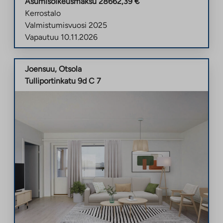
Asumisoikeusmaksu
28662,39
€
Kerrostalo
Valmistumisvuosi
2025
Vapautuu
10.11.2026
Joensuu
,
Otsola
Tulliportinkatu 9d C 7