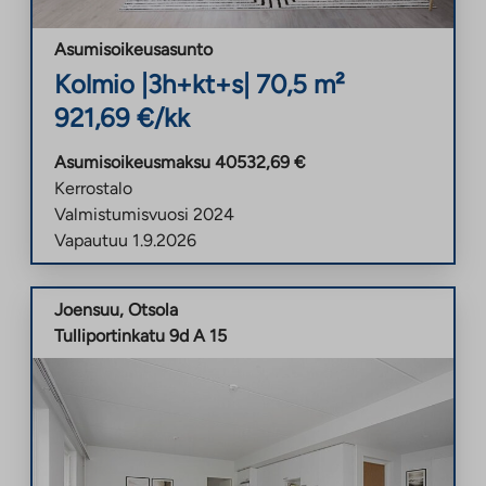
Asumisoikeusasunto
Kolmio
|
3h+kt+s
|
70,5
m²
921,69
€/kk
Asumisoikeusmaksu
40532,69
€
Kerrostalo
Valmistumisvuosi
2024
Vapautuu
1.9.2026
Joensuu
,
Otsola
Tulliportinkatu 9d A 15