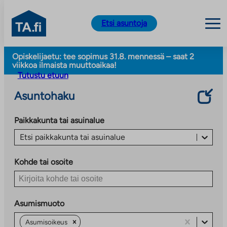
TA.fi
Etsi asuntoja
Siirry
Opiskelijaetu: tee sopimus 31.8. mennessä – saat 2
sisältöön
viikkoa ilmaista muuttoaikaa!
Tutustu etuun
Asuntohaku
Paikkakunta tai asuinalue
Etsi paikkakunta tai asuinalue
Kohde tai osoite
Asumismuoto
Asumisoikeus