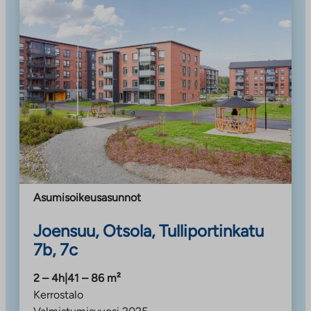
Asumisoikeusasunnot
Joensuu, Otsola, Tulliportinkatu
7b, 7c
2 – 4h
|
41 – 86
m²
Kerrostalo