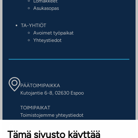
Lomakkeet
Asukasopas
TA-YHTIÖT
Avoimet työpaikat
Yhteystiedot
PÄÄTOIMIPAIKKA
Kutojantie 6-8, 02630 Espoo
TOIMIPAIKAT
Toimistojemme yhteystiedot
Tämä sivusto käyttää
ASIAKASPALVELUKESKUS