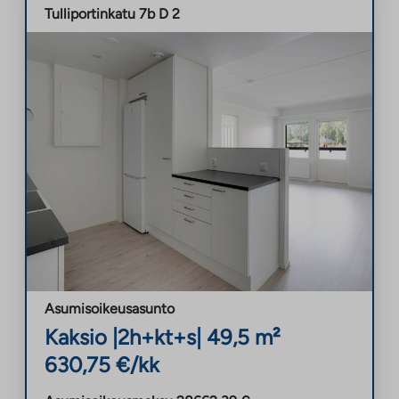
Tulliportinkatu 7b D 2
Asumisoikeusasunto
Kaksio
|
2h+kt+s
|
49,5
m²
630,75
€/kk