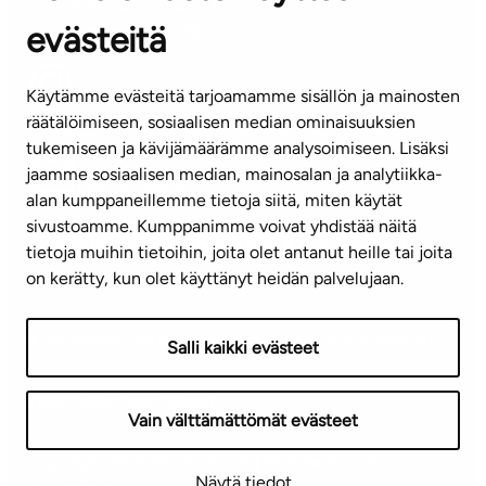
Puh. 045 7734 3777
evästeitä
(arkisin klo 8-16)
info@ta.fi
Käytämme evästeitä tarjoamamme sisällön ja mainosten
räätälöimiseen, sosiaalisen median ominaisuuksien
tukemiseen ja kävijämäärämme analysoimiseen. Lisäksi
jaamme sosiaalisen median, mainosalan ja analytiikka-
Tilaa uutiskirje
alan kumppaneillemme tietoja siitä, miten käytät
sivustoamme. Kumppanimme voivat yhdistää näitä
Mediapankki
tietoja muihin tietoihin, joita olet antanut heille tai joita
on kerätty, kun olet käyttänyt heidän palvelujaan.
Käyttöehdot
Tietosuojaseloste
Saavutettavuusseloste
Salli kaikki evästeet
Näytä evästeasetukseni
Vain välttämättömät evästeet
Copyright © 2026 TA-Yhtiöt | Pidätämme oikeuden
Näytä tiedot