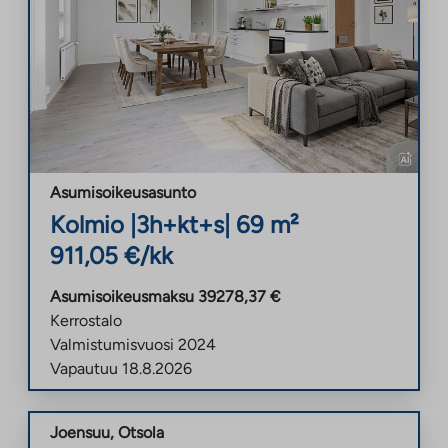
Asumisoikeusasunto
Kolmio
|
3h+kt+s
|
69
m²
911,05
€/kk
Asumisoikeusmaksu
39278,37
€
Kerrostalo
Valmistumisvuosi
2024
Vapautuu
18.8.2026
Joensuu
,
Otsola