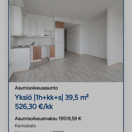
Asumisoikeusasunto
Yksiö
|
1h+kk+s
|
39,5
m²
526,30
€/kk
Asumisoikeusmaksu
19519,59
€
Kerrostalo