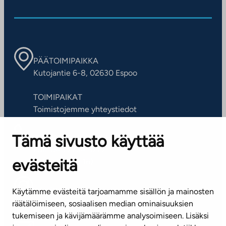
PÄÄTOIMIPAIKKA
Kutojantie 6-8, 02630 Espoo
TOIMIPAIKAT
Toimistojemme yhteystiedot
Tämä sivusto käyttää
ASIAKASPALVELUKESKUS
Puh. 045 7734 3777
evästeitä
(arkisin klo 8-16)
info@ta.fi
Käytämme evästeitä tarjoamamme sisällön ja mainosten
räätälöimiseen, sosiaalisen median ominaisuuksien
tukemiseen ja kävijämäärämme analysoimiseen. Lisäksi