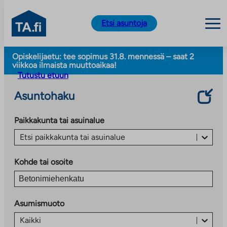
TA.fi
Etsi asuntoja
Siirry
Opiskelijaetu: tee sopimus 31.8. mennessä – saat 2
sisältöön
viikkoa ilmaista muuttoaikaa!
Tutustu etuun
Asuntohaku
Paikkakunta tai asuinalue
Etsi paikkakunta tai asuinalue
Kohde tai osoite
Asumismuoto
Kaikki