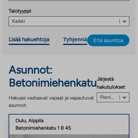
Talotyyppi
Kaikki
Lisää hakuehtoja
Tyhjennä
Etsi asuntoa
Asunnot:
Järjestä
Betonimiehenkatu
hakutulokset
Pienin vastike/vuokra ensin €
Hakuasi vastaavat vapaat ja vapautuvat
asunnot
Oulu
,
Alppila
Betonimiehenkatu 1 B 45