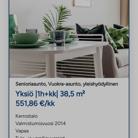
Senioriasunto, Vuokra-asunto
,
yleishyödyllinen
Yksiö
|
1h+kk
|
38,5
m²
551,86
€/kk
Kerrostalo
Valmistumisvuosi
2014
Vapaa