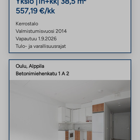
Yksiö
|
1h+kk
|
38,5
m²
557,19
€/kk
Kerrostalo
Valmistumisvuosi
2014
Vapautuu
1.9.2026
Tulo- ja varallisuusrajat
Oulu
,
Alppila
Betonimiehenkatu 1 A 2