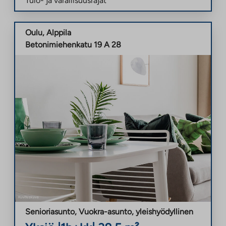
Tulo- ja varallisuusrajat
Oulu
,
Alppila
Betonimiehenkatu 19 A 28
Senioriasunto, Vuokra-asunto
,
yleishyödyllinen