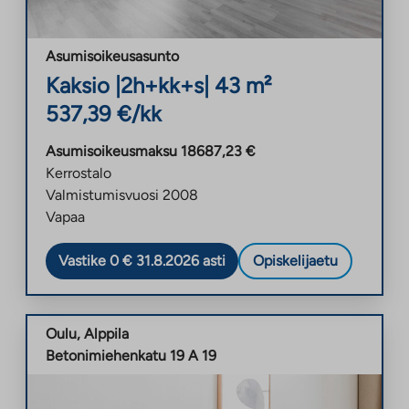
Asumisoikeusasunto
Kaksio
|
2h+kk+s
|
43
m²
537,39
€/kk
Asumisoikeusmaksu
18687,23
€
Kerrostalo
Valmistumisvuosi
2008
Vapaa
Vastike 0 € 31.8.2026 asti
Opiskelijaetu
Oulu
,
Alppila
Betonimiehenkatu 19 A 19