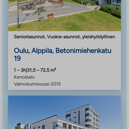
Senioriasunnot, Vuokra-asunnot
,
yleishyödyllinen
Oulu, Alppila, Betonimiehenkatu
19
1 – 3h
|
31,5 – 72,5
m²
Kerrostalo
Valmistumisvuosi
2015