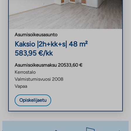
Asumisoikeusasunto
Kaksio
|
2h+kk+s
|
48
m²
583,95
€/kk
Asumisoikeusmaksu
20533,60
€
Kerrostalo
Valmistumisvuosi
2008
Vapaa
Opiskelijaetu