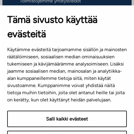
Toimistojemme yhteystiedot
Tämä sivusto käyttää
ASIAKASPALVELUKESKUS
Puh. 045 7734 3777
evästeitä
(arkisin klo 8-16)
info@ta.fi
Käytämme evästeitä tarjoamamme sisällön ja mainosten
räätälöimiseen, sosiaalisen median ominaisuuksien
tukemiseen ja kävijämäärämme analysoimiseen. Lisäksi
jaamme sosiaalisen median, mainosalan ja analytiikka-
Tilaa uutiskirje
alan kumppaneillemme tietoja siitä, miten käytät
sivustoamme. Kumppanimme voivat yhdistää näitä
Mediapankki
tietoja muihin tietoihin, joita olet antanut heille tai joita
on kerätty, kun olet käyttänyt heidän palvelujaan.
Käyttöehdot
Tietosuojaseloste
Saavutettavuusseloste
Salli kaikki evästeet
Näytä evästeasetukseni