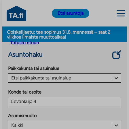
TA.fi
Etsi asuntoja
Siirry
Opiskelijaetu: tee sopimus 31.8. mennessä – saat 2
sisältöön
viikkoa ilmaista muuttoaikaa!
Tutustu etuun
Asuntohaku
Paikkakunta tai asuinalue
Etsi paikkakunta tai asuinalue
Kohde tai osoite
Asumismuoto
Kaikki