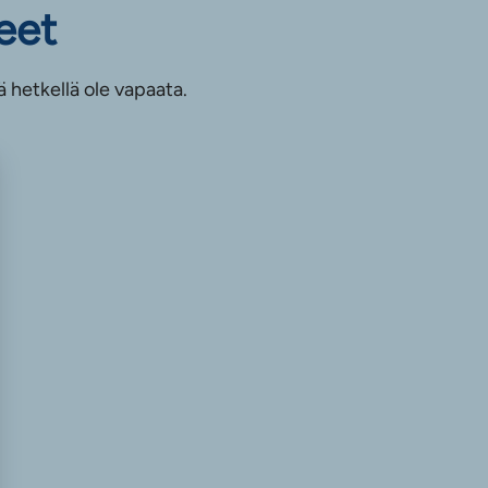
eet
ä hetkellä ole vapaata.