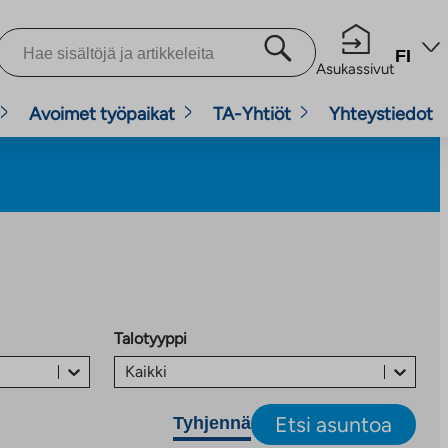
FI
Asukassivut
Avoimet työpaikat
TA-Yhtiöt
Yhteystiedot
Talotyyppi
Kaikki
Etsi asuntoa
Tyhjennä