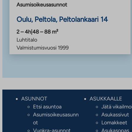
Asumisoikeusasunnot
Oulu, Peltola, Peltolankaari 14
2 – 4h
|
48 – 88
m²
Luhtitalo
Valmistumisvuosi
1999
ASUNNOT
ASUKKAALLE
Etsi asuntoa
Jätä vikailmo
Asumisoikeusasunn
Asukassivut
ot
Lomakkeet
Vuokra-asunnot
Asukasopas