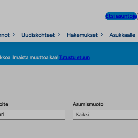
Etsi asuntoja
nnot
Uudiskohteet
Hakemukset
Asukkaalle
Tutustu etuun
ikkoa ilmaista muuttoaikaa!
oite
Asumismuoto
Kaikki