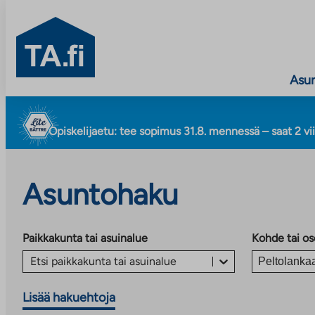
TA.fi
Asu
Siirry
sisältöön
Opiskelijaetu: tee sopimus 31.8. mennessä – saat 2 vi
Asuntohaku
Paikkakunta tai asuinalue
Kohde tai os
Etsi paikkakunta tai asuinalue
Lisää hakuehtoja