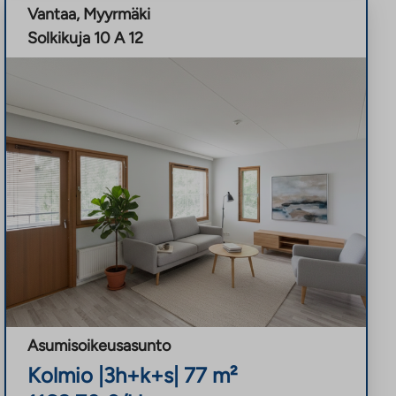
Vantaa
,
Myyrmäki
Solkikuja 10 A 12
Asumisoikeusasunto
Kolmio
|
3h+k+s
|
77
m²