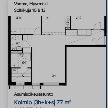
Vantaa
,
Myyrmäki
Solkikuja 10 B 13
Asumisoikeusasunto
Kolmio
|
3h+k+s
|
77
m²