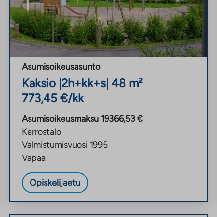
Asumisoikeusasunto
Kaksio
|
2h+kk+s
|
48
m²
773,45
€/kk
Asumisoikeusmaksu
19366,53
€
Kerrostalo
Valmistumisvuosi
1995
Vapaa
Opiskelijaetu