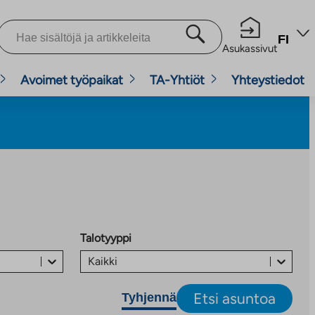
FI
Asukassivut
Avoimet työpaikat
TA-Yhtiöt
Yhteystiedot
Talotyyppi
Kaikki
Etsi asuntoa
Tyhjennä