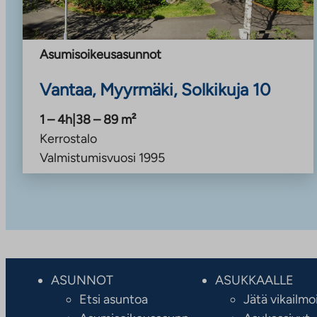
Asumisoikeusasunnot
Vantaa, Myyrmäki, Solkikuja 10
1 – 4h
|
38 – 89
m²
Kerrostalo
Valmistumisvuosi
1995
ASUNNOT
ASUKKAALLE
Etsi asuntoa
Jätä vikailmo