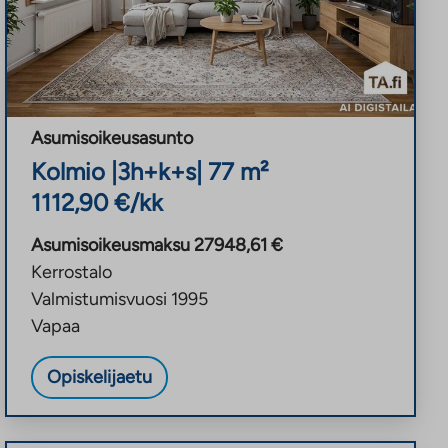
Asumisoikeusasunto
Kolmio
|
3h+k+s
|
77
m²
1112,90
€/kk
Asumisoikeusmaksu
27948,61
€
Kerrostalo
Valmistumisvuosi
1995
Vapaa
Opiskelijaetu