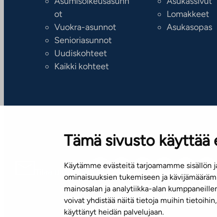
Asumisoikeusasunn
Asukassivut
ot
Lomakkeet
Vuokra-asunnot
Asukasopas
Senioriasunnot
Uudiskohteet
Kaikki kohteet
Tämä sivusto käyttää 
Käytämme evästeitä tarjoamamme sisällön ja
Tilaa uutiskirje
ominaisuuksien tukemiseen ja kävijämäärämm
mainosalan ja analytiikka-alan kumppaneill
voivat yhdistää näitä tietoja muihin tietoihin, 
käyttänyt heidän palvelujaan.