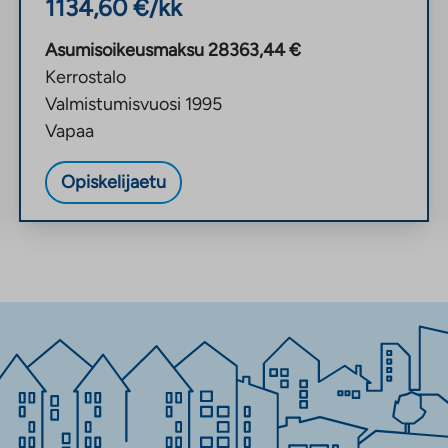
1134,60
€/kk
Asumisoikeusmaksu
28363,44
€
Kerrostalo
Valmistumisvuosi
1995
Vapaa
Opiskelijaetu