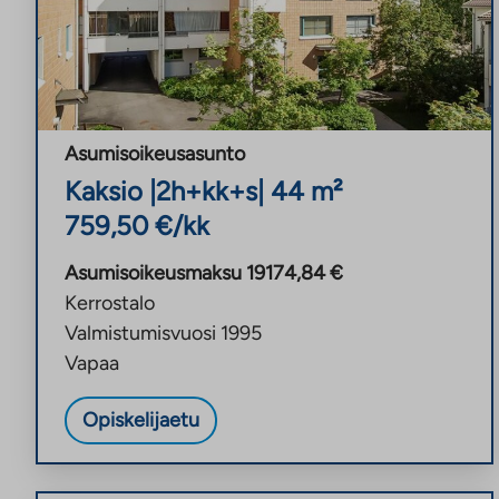
Asumisoikeusasunto
Kaksio
|
2h+kk+s
|
44
m²
759,50
€/kk
Asumisoikeusmaksu
19174,84
€
Kerrostalo
Valmistumisvuosi
1995
Vapaa
Opiskelijaetu