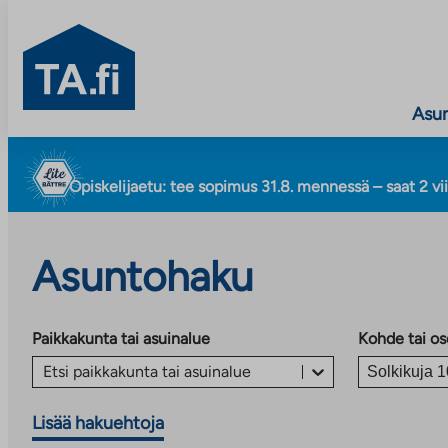
TA.fi
Asu
Siirry
sisältöön
Opiskelijaetu: tee sopimus 31.8. mennessä – saat 2 vi
Asuntohaku
Paikkakunta tai asuinalue
Kohde tai os
Etsi paikkakunta tai asuinalue
Lisää hakuehtoja