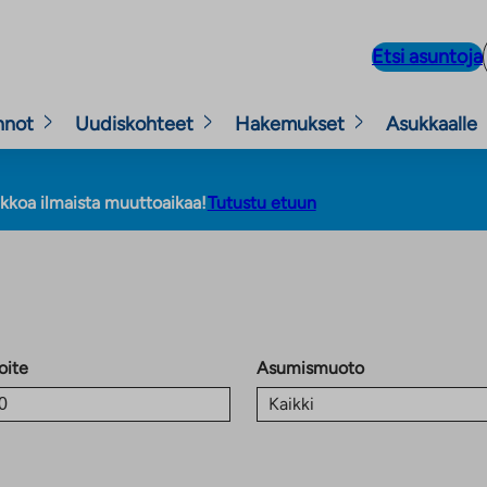
Etsi asuntoja
nnot
Uudiskohteet
Hakemukset
Asukkaalle
Tutustu etuun
ikkoa ilmaista muuttoaikaa!
oite
Asumismuoto
Kaikki