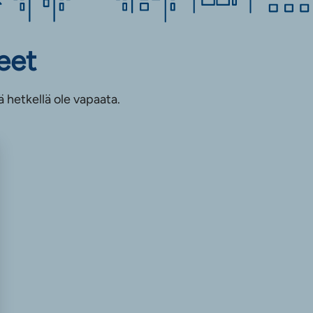
eet
ä hetkellä ole vapaata.