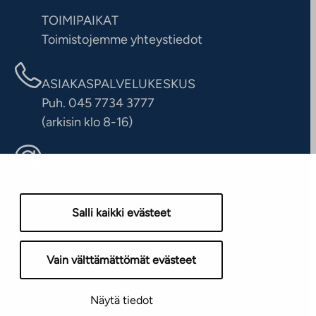
TOIMIPAIKAT
Toimistojemme yhteystiedot
ASIAKASPALVELUKESKUS
Puh. 045 7734 3777
(arkisin klo 8-16)
info@ta.fi
Salli kaikki evästeet
Vain välttämättömät evästeet
Näytä tiedot