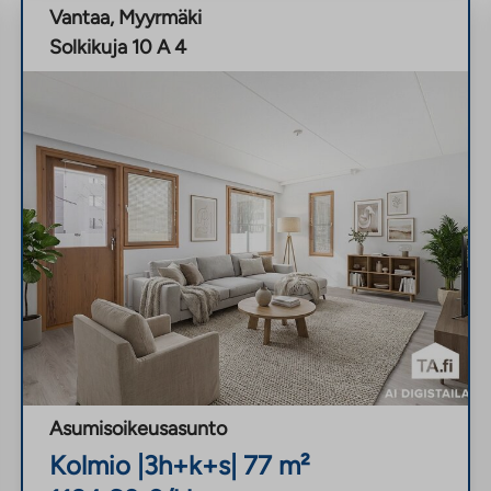
Vantaa
,
Myyrmäki
Solkikuja 10 A 4
Asumisoikeusasunto
Kolmio
|
3h+k+s
|
77
m²