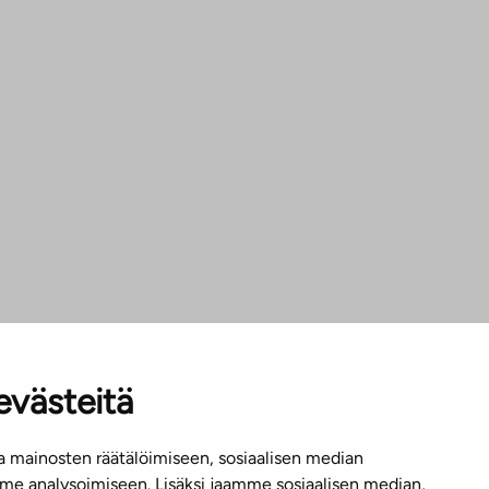
evästeitä
 mainosten räätälöimiseen, sosiaalisen median
e analysoimiseen. Lisäksi jaamme sosiaalisen median,