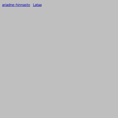
Siirry
ariadne-hinnasto
Lataa
sisältöön