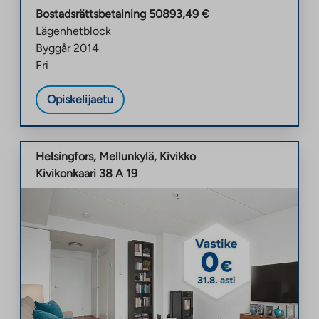
Bostadsrättsbetalning
50893,49
€
Lägenhetblock
Byggår
2014
Fri
Opiskelijaetu
Helsingfors
,
Mellunkylä
,
Kivikko
Kivikonkaari 38 A 19