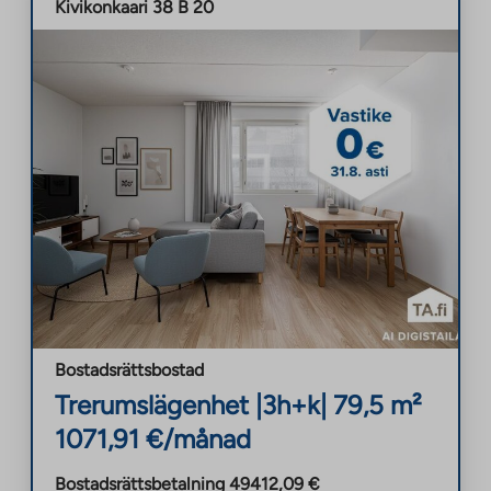
Kivikonkaari 38 B 20
Bostadsrättsbostad
Trerumslägenhet
|
3h+k
|
79,5
m²
1071,91
€/månad
Bostadsrättsbetalning
49412,09
€