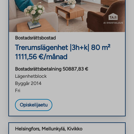
Bostadsrättsbostad
Trerumslägenhet
|
3h+k
|
80
m²
1111,56
€/månad
Bostadsrättsbetalning
50887,83
€
Lägenhetblock
Byggår
2014
Fri
Opiskelijaetu
Helsingfors
,
Mellunkylä
,
Kivikko