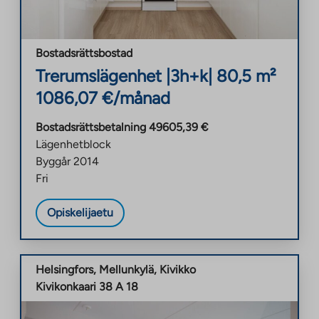
Bostadsrättsbostad
Trerumslägenhet
|
3h+k
|
80,5
m²
1086,07
€/månad
Bostadsrättsbetalning
49605,39
€
Lägenhetblock
Byggår
2014
Fri
Opiskelijaetu
Helsingfors
,
Mellunkylä
,
Kivikko
Kivikonkaari 38 A 18