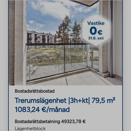
Bostadsrättsbostad
Trerumslägenhet
|
3h+kt
|
79,5
m²
1083,24
€/månad
Bostadsrättsbetalning
49323,78
€
Lägenhetblock