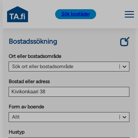
TA.fi
Sök bostäder
Skip
to
Bostadssökning
content
Ort eller bostadsområde
Sök ort eller bostadsområde
Bostad eller adress
Form av boende
Allt
Hustyp