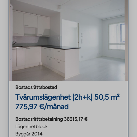
Bostadsrättsbostad
Tvårumslägenhet
|
2h+k
|
50,5
m²
775,97
€/månad
Bostadsrättsbetalning
36615,17
€
Lägenhetblock
Byggår
2014