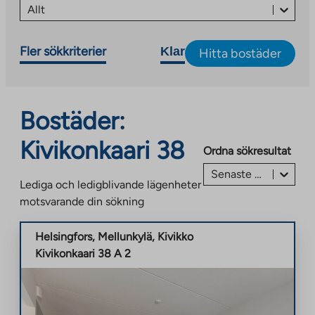
Allt
Fler sökkriterier
Klar
Hitta bostäder
Bostäder:
Kivikonkaari 38
Ordna sökresultat
Senaste annonsen först
Lediga och ledigblivande lägenheter
motsvarande din sökning
Helsingfors
,
Mellunkylä
,
Kivikko
Kivikonkaari 38 A 2