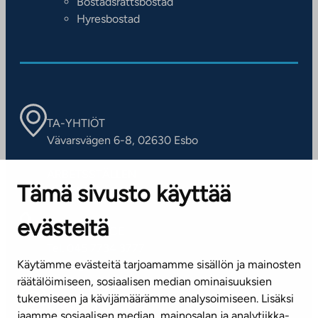
Bostadsrättsbostad
Hyresbostad
TA-YHTIÖT
Vävarsvägen 6-8, 02630 Esbo
ARBETSSTÄLLEN
Tämä sivusto käyttää
Kontaktinformation
evästeitä
KUNDSERVICE
Tel. 045 7734 3777
Käytämme evästeitä tarjoamamme sisällön ja mainosten
(vardagar kl. 8–16)
räätälöimiseen, sosiaalisen median ominaisuuksien
tukemiseen ja kävijämäärämme analysoimiseen. Lisäksi
info@ta.fi
jaamme sosiaalisen median, mainosalan ja analytiikka-