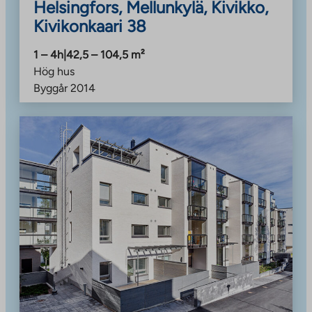
Helsingfors, Mellunkylä, Kivikko,
Kivikonkaari 38
1 – 4h
|
42,5 – 104,5
m²
Hög hus
Byggår
2014