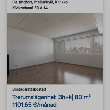
Helsingfors
,
Mellunkylä
,
Kivikko
Kivikonkaari 38 A 14
Bostadsrättsbostad
Trerumslägenhet
|
3h+k
|
80
m²
1101,65
€/månad