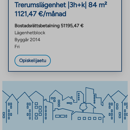
Trerumslägenhet
|
3h+k
|
84
m²
1121,47
€/månad
Bostadsrättsbetalning
51195,47
€
Lägenhetblock
Byggår
2014
Fri
Opiskelijaetu