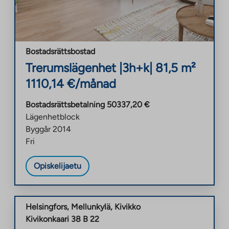
Bostadsrättsbostad
Trerumslägenhet
|
3h+k
|
81,5
m²
1110,14
€/månad
Bostadsrättsbetalning
50337,20
€
Lägenhetblock
Byggår
2014
Fri
Opiskelijaetu
Helsingfors
,
Mellunkylä
,
Kivikko
Kivikonkaari 38 B 22