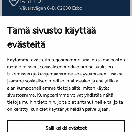
TA-YHTIÖT
Vävarsvägen 6-8, 02630 Esbo
ARBETSSTÄLLEN
Tämä sivusto käyttää
Kontaktinformation
evästeitä
KUNDSERVICE
Tel. 045 7734 3777
Käytämme evästeitä tarjoamamme sisällön ja mainosten
(vardagar kl. 8–16)
räätälöimiseen, sosiaalisen median ominaisuuksien
tukemiseen ja kävijämäärämme analysoimiseen. Lisäksi
info@ta.fi
jaamme sosiaalisen median, mainosalan ja analytiikka-
alan kumppaneillemme tietoja siitä, miten käytät
sivustoamme. Kumppanimme voivat yhdistää näitä
Nyhetsbrev (på finska)
tietoja muihin tietoihin, joita olet antanut heille tai joita
on kerätty, kun olet käyttänyt heidän palvelujaan.
Salli kaikki evästeet