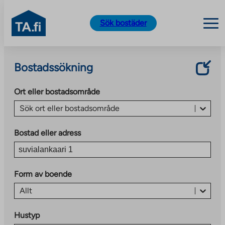
TA.fi
Sök bostäder
Skip
to
Bostadssökning
content
Ort eller bostadsområde
Sök ort eller bostadsområde
Bostad eller adress
Form av boende
Allt
Hustyp