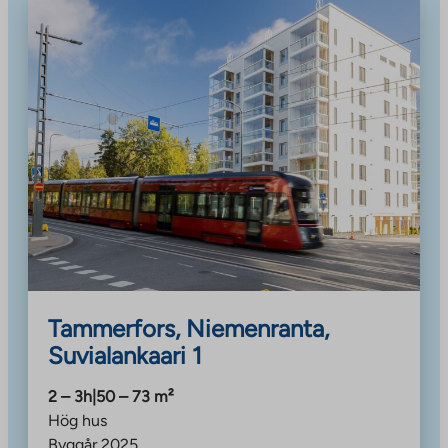
Tammerfors, Niemenranta,
Suvialankaari 1
2 – 3h
|
50 – 73
m²
Hög hus
Byggår
2025