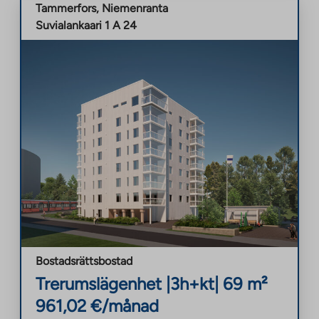
Tammerfors
,
Niemenranta
Suvialankaari 1 A 24
Bostadsrättsbostad
Trerumslägenhet
|
3h+kt
|
69
m²
961,02
€/månad