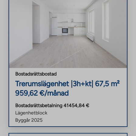
Bostadsrättsbostad
Trerumslägenhet
|
3h+kt
|
67,5
m²
959,62
€/månad
Bostadsrättsbetalning
41454,84
€
Lägenhetblock
Byggår
2025