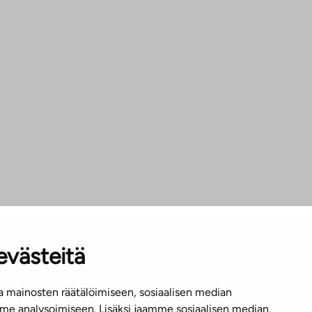
evästeitä
 mainosten räätälöimiseen, sosiaalisen median
e analysoimiseen. Lisäksi jaamme sosiaalisen median,