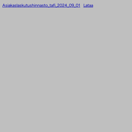
Siirry
Asiakaslaskutushinnasto_tafi_2024_09_01
Lataa
sisältöön