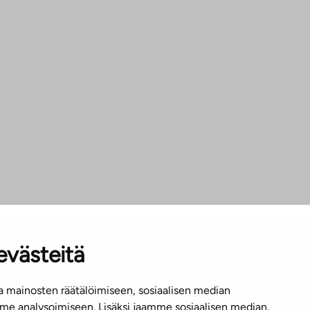
evästeitä
 mainosten räätälöimiseen, sosiaalisen median
e analysoimiseen. Lisäksi jaamme sosiaalisen median,