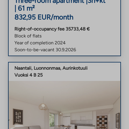
Three-room apartment
|
3h+kt
|
61
m²
832,95
EUR/month
Right-of-occupancy fee
35733,48
€
Block of flats
Year of completion
2024
Soon-to-be-vacant
30.9.2026
Naantali
,
Luonnonmaa
,
Aurinkotuuli
Vuoksi 4 B 25