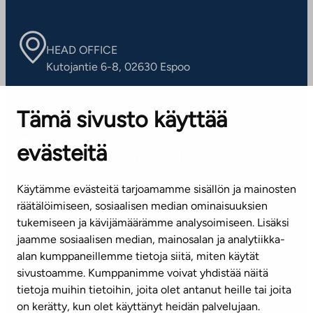
HEAD OFFICE
Kutojantie 6-8, 02630 Espoo
OFFICES
Tämä sivusto käyttää
Contact information of our offices
evästeitä
CUSTOMER SERVICE CENTRE
Tel. 045 7734 3777
Käytämme evästeitä tarjoamamme sisällön ja mainosten
(weekdays 8 am–4 pm)
räätälöimiseen, sosiaalisen median ominaisuuksien
tukemiseen ja kävijämäärämme analysoimiseen. Lisäksi
info@ta.fi
jaamme sosiaalisen median, mainosalan ja analytiikka-
alan kumppaneillemme tietoja siitä, miten käytät
sivustoamme. Kumppanimme voivat yhdistää näitä
Subscribe to our newsletter!
tietoja muihin tietoihin, joita olet antanut heille tai joita
on kerätty, kun olet käyttänyt heidän palvelujaan.