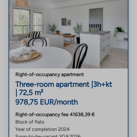
Right-of-occupancy apartment
Three-room apartment
|
3h+kt
|
72,5
m²
978,75
EUR/month
Right-of-occupancy fee
41638,39
€
Block of flats
Year of completion
2024
Soon-to-be-vacant
30.9.2026