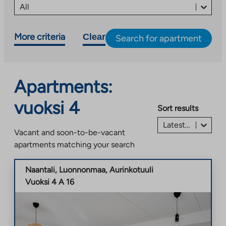
All
More criteria
Clear
Search for apartment
Apartments:
vuoksi 4
Sort results
Latest listing first
Vacant and soon-to-be-vacant
apartments matching your search
Naantali
,
Luonnonmaa
,
Aurinkotuuli
Vuoksi 4 A 16