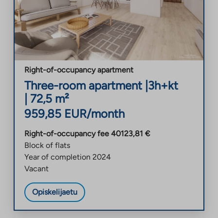
Right-of-occupancy apartment
Three-room apartment
|
3h+kt
|
72,5
m²
959,85
EUR/month
Right-of-occupancy fee
40123,81
€
Block of flats
Year of completion
2024
Vacant
Opiskelijaetu