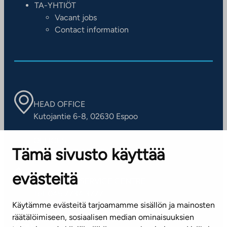
TA-YHTIÖT
Vacant jobs
Contact information
HEAD OFFICE
Kutojantie 6-8, 02630 Espoo
OFFICES
Tämä sivusto käyttää
Contact information of our offices
evästeitä
CUSTOMER SERVICE CENTRE
Tel. 045 7734 3777
Käytämme evästeitä tarjoamamme sisällön ja mainosten
(weekdays 8 am–4 pm)
räätälöimiseen, sosiaalisen median ominaisuuksien