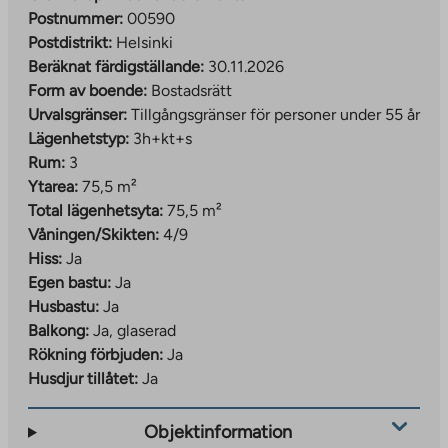
Postnummer:
00590
Postdistrikt:
Helsinki
Beräknat färdigställande:
30.11.2026
Form av boende:
Bostadsrätt
Urvalsgränser:
Tillgångsgränser för personer under 55 år
Lägenhetstyp:
3h+kt+s
Rum:
3
Ytarea:
75,5 m²
Total lägenhetsyta:
75,5 m²
Våningen/Skikten:
4/9
Hiss:
Ja
Egen bastu:
Ja
Husbastu:
Ja
Balkong:
Ja, glaserad
Rökning förbjuden:
Ja
Husdjur tillåtet:
Ja
Objektinformation