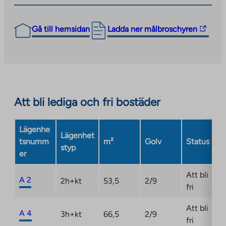
The
Gå till hemsidan
Ladda ner målbroschyren
link
takes
you
to
an
Att bli lediga och fri bostäder
external
site.
Link
Lägenhe
Lägenhet
opens
tsnumm
m²
Golv
Status
styp
in
er
a
new
Att bli
A 2
2h+kt
53,5
2/9
tab
fri
Att bli
A 4
3h+kt
66,5
2/9
fri