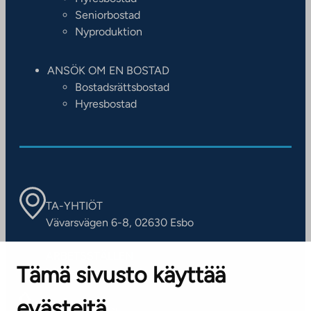
Seniorbostad
Nyproduktion
ANSÖK OM EN BOSTAD
Bostadsrättsbostad
Hyresbostad
TA-YHTIÖT
Vävarsvägen 6-8, 02630 Esbo
ARBETSSTÄLLEN
Tämä sivusto käyttää
Kontaktinformation
evästeitä