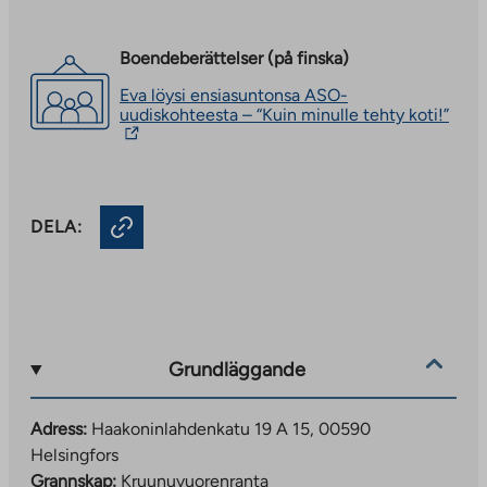
Boendeberättelser (på finska)
Eva löysi ensiasuntonsa ASO-
The
uudiskohteesta – “Kuin minulle tehty koti!”
link
take
you
to
an
DELA:
exte
site.
Link
open
in
a
new
tab
Grundläggande
Adress:
Haakoninlahdenkatu 19 A 15, 00590
Helsingfors
Grannskap:
Kruunuvuorenranta