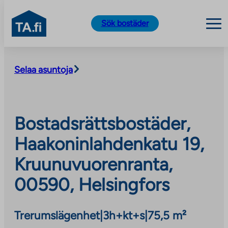
TA.fi
Sök bostäder
Skip
to
Selaa asuntoja
content
Bostadsrättsbostäder,
Haakoninlahdenkatu 19,
Kruunuvuorenranta,
00590, Helsingfors
Trerumslägenhet
|
3h+kt+s
|
75,5 m²