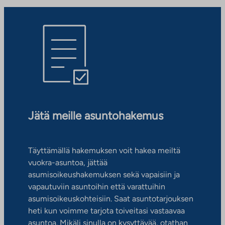
Jätä meille asuntohakemus
Täyttämällä hakemuksen voit hakea meiltä
vuokra-asuntoa, jättää
asumisoikeushakemuksen sekä vapaisiin ja
vapautuviin asuntoihin että varattuihin
asumisoikeuskohteisiin. Saat asuntotarjouksen
heti kun voimme tarjota toiveitasi vastaavaa
asuntoa. Mikäli sinulla on kysyttävää, otathan