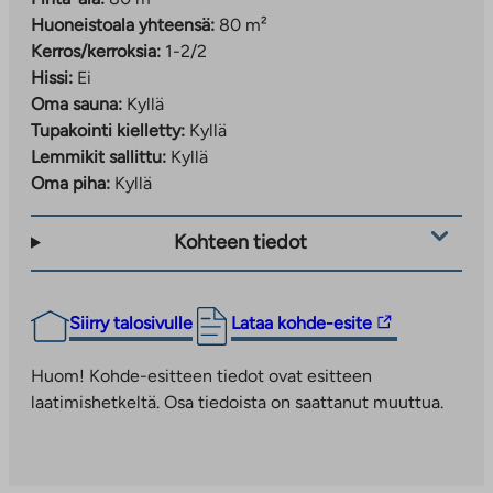
Huoneistoala yhteensä:
80 m²
Kerros/kerroksia:
1-2/2
Hissi:
Ei
Oma sauna:
Kyllä
Tupakointi kielletty:
Kyllä
Lemmikit sallittu:
Kyllä
Oma piha:
Kyllä
Kohteen tiedot
Linkki
Siirry talosivulle
Lataa kohde-esite
vie
ulkopuoliseen
Huom! Kohde-esitteen tiedot ovat esitteen
palveluun.
laatimishetkeltä. Osa tiedoista on saattanut muuttua.
Linkki
aukeaa
uuteen