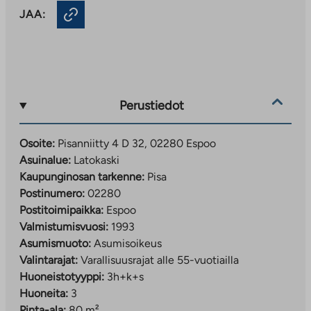
JAA:
Perustiedot
Osoite:
Pisanniitty 4 D 32, 02280 Espoo
Asuinalue:
Latokaski
Kaupunginosan tarkenne:
Pisa
Postinumero:
02280
Postitoimipaikka:
Espoo
Valmistumisvuosi:
1993
Asumismuoto:
Asumisoikeus
Valintarajat:
Varallisuusrajat alle 55-vuotiailla
Huoneistotyyppi:
3h+k+s
Huoneita:
3
Pinta-ala:
80 m²