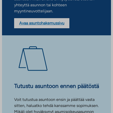
yhteyttä asunnon tai kohteen
myyntineuvottelijaan.
Avaa asuntohakemussivu
Tutustu asuntoon ennen päätöstä
Voit tutustua asuntoon ensin ja päättää vasta
sitten, haluatko tehdä kanssamme sopimuksen.
Mikäli olet hyväksynyt asumisoikeusasunnon