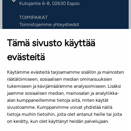
Kutojantie 6-8, 02630 Espoo
TOIMIPAIKAT
Toimistojemme yhteystiedot
Tämä sivusto käyttää
ASIAKASPALVELUKESKUS
Puh. 045 7734 3777
evästeitä
(arkisin klo 8-16)
info@ta.fi
Käytämme evästeitä tarjoamamme sisällön ja mainosten
räätälöimiseen, sosiaalisen median ominaisuuksien
tukemiseen ja kävijämäärämme analysoimiseen. Lisäksi
jaamme sosiaalisen median, mainosalan ja analytiikka-
Tilaa uutiskirje
alan kumppaneillemme tietoja siitä, miten käytät
sivustoamme. Kumppanimme voivat yhdistää näitä
Mediapankki
tietoja muihin tietoihin, joita olet antanut heille tai joita
on kerätty, kun olet käyttänyt heidän palvelujaan.