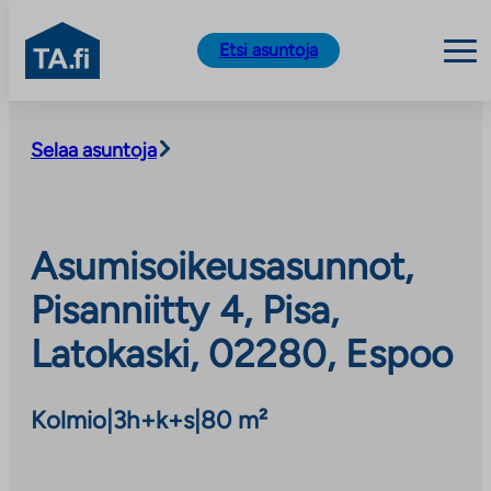
TA.fi
Etsi asuntoja
Siirry
sisältöön
Selaa asuntoja
Asumisoikeusasunnot,
Pisanniitty 4, Pisa,
Latokaski, 02280, Espoo
Kolmio
|
3h+k+s
|
80 m²