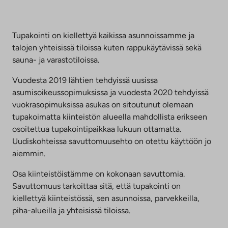
välilehteen
Tupakointi on kiellettyä kaikissa asunnoissamme ja
talojen yhteisissä tiloissa kuten rappukäytävissä sekä
sauna- ja varastotiloissa.
Vuodesta 2019 lähtien tehdyissä uusissa
asumisoikeussopimuksissa ja vuodesta 2020 tehdyissä
vuokrasopimuksissa asukas on sitoutunut olemaan
tupakoimatta kiinteistön alueella mahdollista erikseen
osoitettua tupakointipaikkaa lukuun ottamatta.
Uudiskohteissa savuttomuusehto on otettu käyttöön jo
aiemmin.
Osa kiinteistöistämme on kokonaan savuttomia.
Savuttomuus tarkoittaa sitä, että tupakointi on
kiellettyä kiinteistössä, sen asunnoissa, parvekkeilla,
piha-alueilla ja yhteisissä tiloissa.