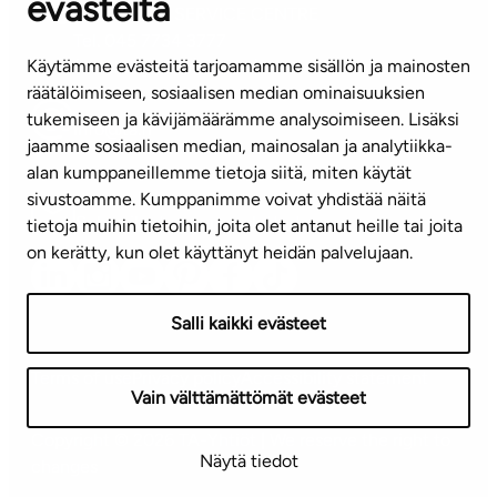
evästeitä
CUSTOMER SERVICE CENTRE
Tel. 045 7734 3777
Käytämme evästeitä tarjoamamme sisällön ja mainosten
(weekdays 8 am–4 pm)
räätälöimiseen, sosiaalisen median ominaisuuksien
tukemiseen ja kävijämäärämme analysoimiseen. Lisäksi
info@ta.fi
jaamme sosiaalisen median, mainosalan ja analytiikka-
alan kumppaneillemme tietoja siitä, miten käytät
sivustoamme. Kumppanimme voivat yhdistää näitä
Subscribe to our newsletter!
tietoja muihin tietoihin, joita olet antanut heille tai joita
on kerätty, kun olet käyttänyt heidän palvelujaan.
Salli kaikki evästeet
Terms of use
Privacy policy
Accessibility statement
Vain välttämättömät evästeet
Copyright © 2026 TA-Yhtiöt | We reserve the right to
Näytä tiedot
changes