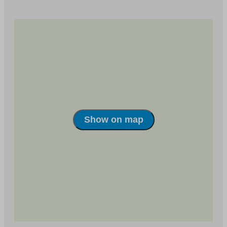
to
you
an
to
external
an
site
external
site
Show on map