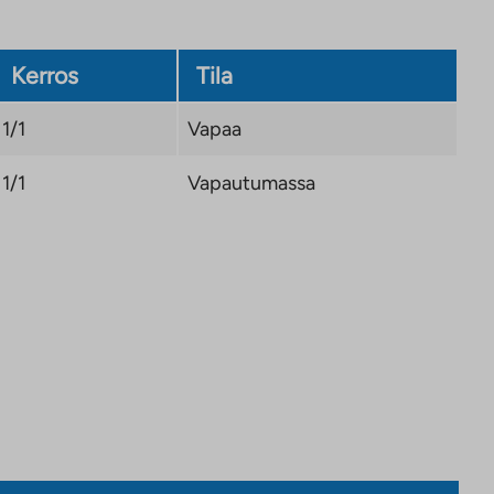
Kerros
Tila
1/1
Vapaa
1/1
Vapautumassa