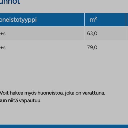
sunnot
neistotyyppi
m²
+s
63,0
+s
79,0
 Voit hakea myös huoneistoa, joka on varattuna.
kun niitä vapautuu.