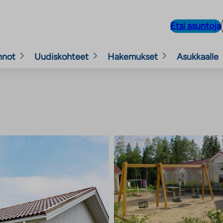
Etsi asuntoja
nnot
Uudiskohteet
Hakemukset
Asukkaalle