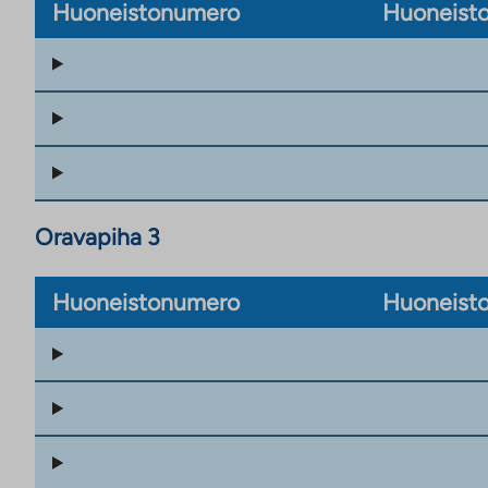
Huoneistonumero
Huoneisto
Oravapiha 3
Huoneistonumero
Huoneisto