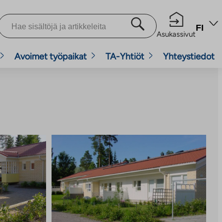
FI
Asukassivut
Avoimet työpaikat
TA-Yhtiöt
Yhteystiedot