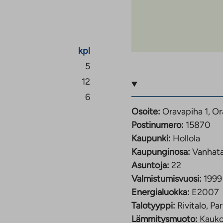
kpl
5
12
6
Osoite:
Oravapiha 1, Or
Postinumero:
15870
Kaupunki:
Hollola
Kaupunginosa:
Vanhata
Asuntoja:
22
Valmistumisvuosi:
1999
Energialuokka:
E2007
Talotyyppi:
Rivitalo, Par
Lämmitysmuoto:
Kauk