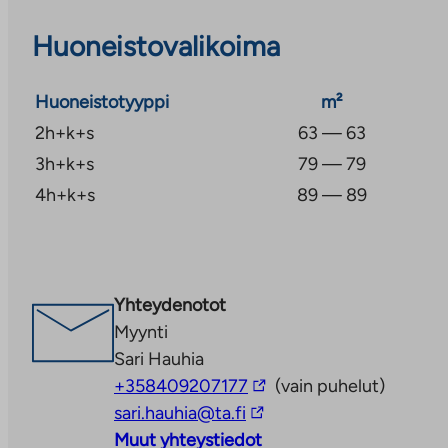
sujuvat, ja kehätielle pääsee nopeasti.
Huoneistovalikoima
Huoneistotyyppi
m²
2h+k+s
63 — 63
3h+k+s
79 — 79
4h+k+s
89 — 89
Yhteydenotot
Myynti
Sari Hauhia
Linkki
+358409207177
(vain puhelut)
Linkki
vie
sari.hauhia@ta.fi
vie
ulkopuoliseen
Muut yhteystiedot