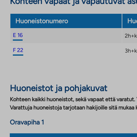
Kohteen vapaat ja vapautuvat a
Huoneistonumero
Huo
E 16
2h+k
F 22
3h+k
Huoneistot ja pohjakuvat
Kohteen kaikki huoneistot, sekä vapaat että varatut.
Varattuja huoneistoja tarjotaan hakijoille sitä mukaa 
Oravapiha 1