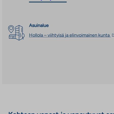
ulkopuoliseen
palveluun
palveluun
Asuinalue
L
Hollola – viihtyisä ja elinvoimainen kunta
v
u
p
L
a
u
v