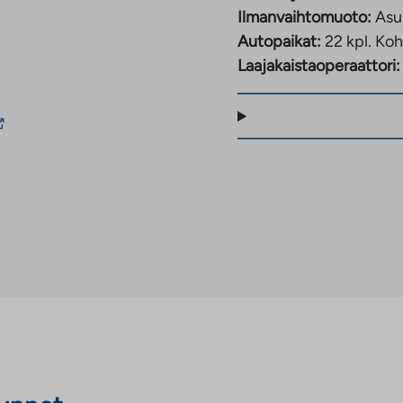
Ilmanvaihtomuoto:
Asu
Autopaikat:
22 kpl.
Koh
Laajakaistaoperaattori:
inkki
ie
lkopuoliseen
alveluun.
inkki
ukeaa
uteen
älilehteen