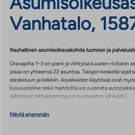
Asumisoikeusas
Vanhatalo, 1587
Rauhallinen asumisoikeuskohde luonnon ja palveluide
Oravapiha 1–3 on pieni ja viihtyisä kuuden rivitalon
jossa on yhteensä 22 asuntoa. Talojen keskellä sijait
oleskeluun ja leikkiin. Asukkaiden käytössä ovat myö
kuivausteline sekä mahdollisuus vuokrata autopaikka.
sähköinen lattialämmitys on huoneiston sähköstä.
Kohde sijaitsee Hollolan Vanhatalon alueella, jossa a
Näytä enemmän
kuten kuntakeskus, koulu ja päiväkoti, löytyvät kävel
tarjoaa erinomaiset liikunta- ja ulkoilumahdollisuudet
talvella hiihtoladut alkavat lähes kotiovelta. Liiken