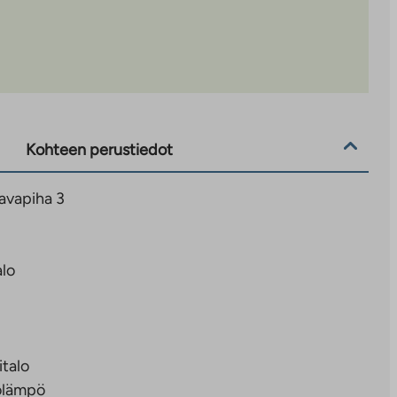
Kohteen perustiedot
avapiha 3
lo
italo
olämpö