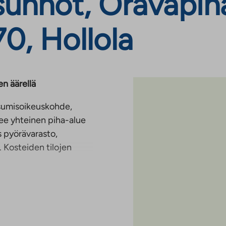
unnot, Oravapiha 
0, Hollola
n äärellä
 asumisoikeuskohde,
see yhteinen piha-alue
s pyörävarasto,
 Kosteiden tilojen
rjen peruspalvelut,
yetäisyydeltä. Alue
: kesällä metsäpolut ja
neyhteydet Lahteen ovat