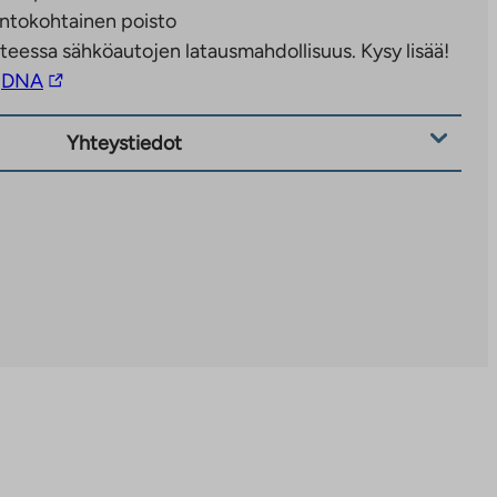
ntokohtainen poisto
teessa sähköautojen latausmahdollisuus. Kysy lisää!
Linkki
DNA
vie
ulkopuoliseen
Yhteystiedot
palveluun.
Linkki
aukeaa
uuteen
välilehteen