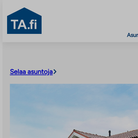
TA.fi
Asu
Siirry
sisältöön
Selaa asuntoja