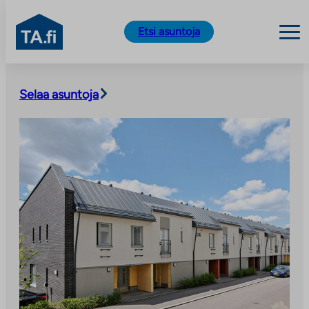
TA.fi
Etsi asuntoja
Siirry
sisältöön
Selaa asuntoja