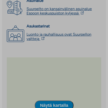
Asuinalue
Suurpelto on kansainvälinen asuinalue
Linkki
Espoon keskuspuiston kyljessä
vie
ulkopuoliseen
palveluun.
Asukastarinat
Linkki
Luonto ja rauhallisuus ovat Suurpellon
aukeaa
Linkki
valtteja
uuteen
vie
välilehteen
ulkopuoliseen
palveluun.
Linkki
aukeaa
uuteen
välilehteen
Näytä kartalla