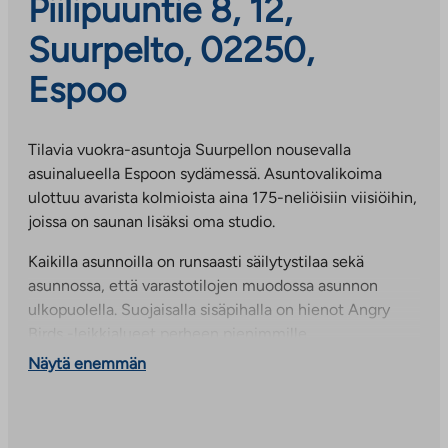
Piilipuuntie 8, 12,
Suurpelto, 02250,
Espoo
Tilavia vuokra-asuntoja Suurpellon nousevalla
asuinalueella Espoon sydämessä. Asuntovalikoima
ulottuu avarista kolmioista aina 175-neliöisiin viisiöihin,
joissa on saunan lisäksi oma studio.
Kaikilla asunnoilla on runsaasti säilytystilaa sekä
asunnossa, että varastotilojen muodossa asunnon
ulkopuolella. Suojaisalla sisäpihalla on hienot Angry
Birds -leikkialueet perheen pienimmille.
Näytä enemmän
Suurpelto on kehittyvä asuinalue keskellä Espoota.
Alueella on upeat ulkoilumahdollisuudet ja
kulkuyhteydet. Suurpellossa on Opinmäen
oppimiskeskus, jossa toimii Espoo International School,