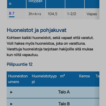
totyyppi
o
B 7
3h+k+s
104,5
1-2/2
Vapaa
Huoneistot ja pohjakuvat
Kohteen kaikki huoneistot, sekä vapaat että varatut.
Voit hakea myös huoneistoa, joka on varattuna.
Varattuja huoneistoja tarjotaan hakijoille sitä mukaa
kun niitä vapautuu.
Piilipuuntie 12
Huoneiston
Huoneistotyyp
m²
Kerros
Taloty
umero
pi
Talo A
Talo B