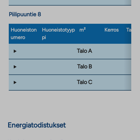
Piilipuuntie 8
Huoneiston
Huoneistotyyp
m²
Kerros
Taloty
umero
pi
Talo A
Talo B
Talo C
Energiatodistukset