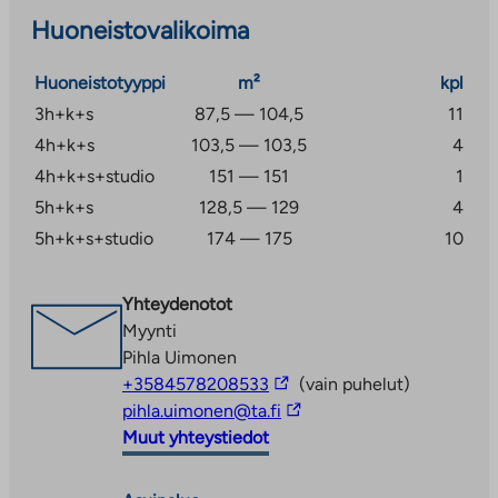
suomenkielinen peruskoulu ja päiväkoti.
Huoneistovalikoima
Huoneistotyyppi
m²
kpl
3h+k+s
87,5 — 104,5
11
4h+k+s
103,5 — 103,5
4
4h+k+s+studio
151 — 151
1
5h+k+s
128,5 — 129
4
5h+k+s+studio
174 — 175
10
Yhteydenotot
Myynti
Pihla Uimonen
Linkki
+3584578208533
(vain puhelut)
vie
Linkki
pihla.uimonen@ta.fi
ulkopuoliseen
vie
Muut yhteystiedot
palveluun
ulkopuoliseen
palveluun