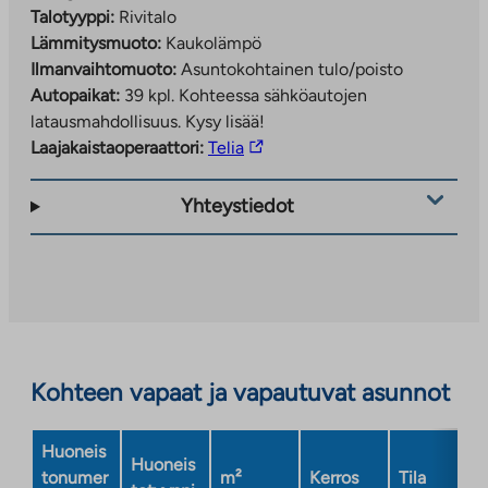
Talotyyppi:
Rivitalo
Lämmitysmuoto:
Kaukolämpö
Ilmanvaihtomuoto:
Asuntokohtainen tulo/poisto
Autopaikat:
39 kpl.
Kohteessa sähköautojen
latausmahdollisuus. Kysy lisää!
Linkki
Laajakaistaoperaattori:
Telia
vie
ulkopuoliseen
Yhteystiedot
palveluun.
Linkki
aukeaa
uuteen
välilehteen
Kohteen vapaat ja vapautuvat asunnot
Huoneis
Huoneis
tonumer
m²
Kerros
Tila