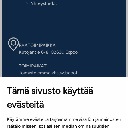
Yhteystiedot
PÄÄTOIMIPAIKKA
Kutojantie 6-8, 02630 Espoo
TOIMIPAIKAT
Toimistojemme yhteystiedot
Tämä sivusto käyttää
ASIAKASPALVELUKESKUS
Puh. 045 7734 3777
evästeitä
(arkisin klo 8-16)
info@ta.fi
Käytämme evästeitä tarjoamamme sisällön ja mainosten
räätälöimiseen, sosiaalisen median ominaisuuksien