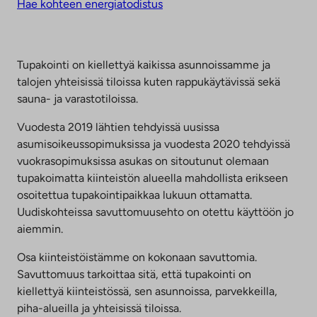
Hae kohteen energiatodistus
Tupakointi on kiellettyä kaikissa asunnoissamme ja
talojen yhteisissä tiloissa kuten rappukäytävissä sekä
sauna- ja varastotiloissa.
Vuodesta 2019 lähtien tehdyissä uusissa
asumisoikeussopimuksissa ja vuodesta 2020 tehdyissä
vuokrasopimuksissa asukas on sitoutunut olemaan
tupakoimatta kiinteistön alueella mahdollista erikseen
osoitettua tupakointipaikkaa lukuun ottamatta.
Uudiskohteissa savuttomuusehto on otettu käyttöön jo
aiemmin.
Osa kiinteistöistämme on kokonaan savuttomia.
Savuttomuus tarkoittaa sitä, että tupakointi on
kiellettyä kiinteistössä, sen asunnoissa, parvekkeilla,
piha-alueilla ja yhteisissä tiloissa.