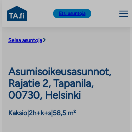
TA.fi
Etsi asuntoja
Siirry
sisältöön
Selaa asuntoja
Asumisoikeusasunnot,
Rajatie 2, Tapanila,
00730, Helsinki
Kaksio
|
2h+k+s
|
58,5 m²