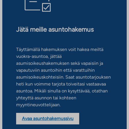
Jätä meille asuntohakemus
Täyttämällä hakemuksen voit hakea meiltä
vuokra-asuntoa, jättää
asumisoikeushakemuksen sekä vapaisiin ja
vapautuviin asuntoihin että varattuihin
asumisoikeuskohteisiin. Saat asuntotarjouksen
heti kun voimme tarjota toiveitasi vastaavaa
asuntoa. Mikäli sinulla on kysyttävää, otathan
yhteyttä asunnon tai kohteen
myyntineuvottelijaan.
Avaa asuntohakemussivu