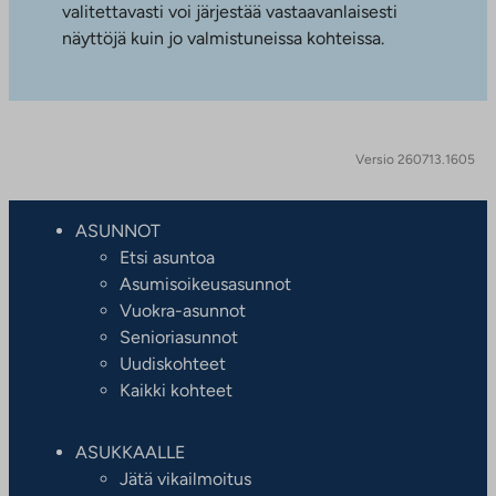
valitettavasti voi järjestää vastaavanlaisesti
näyttöjä kuin jo valmistuneissa kohteissa.
Versio 260713.1605
ASUNNOT
Etsi asuntoa
Asumisoikeusasunnot
Vuokra-asunnot
Senioriasunnot
Uudiskohteet
Kaikki kohteet
ASUKKAALLE
Jätä vikailmoitus