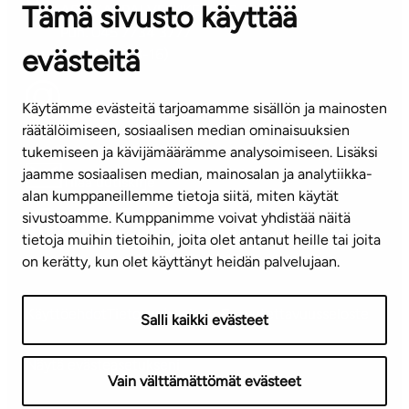
Tämä sivusto käyttää
ASIAKASPALVELUKESKUS
Puh. 045 7734 3777
evästeitä
(arkisin klo 8-16)
info@ta.fi
Käytämme evästeitä tarjoamamme sisällön ja mainosten
räätälöimiseen, sosiaalisen median ominaisuuksien
tukemiseen ja kävijämäärämme analysoimiseen. Lisäksi
jaamme sosiaalisen median, mainosalan ja analytiikka-
Tilaa uutiskirje
alan kumppaneillemme tietoja siitä, miten käytät
sivustoamme. Kumppanimme voivat yhdistää näitä
Mediapankki
tietoja muihin tietoihin, joita olet antanut heille tai joita
on kerätty, kun olet käyttänyt heidän palvelujaan.
Käyttöehdot
Tietosuojaseloste
Saavutettavuusseloste
Salli kaikki evästeet
Näytä evästeasetukseni
Vain välttämättömät evästeet