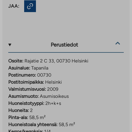
JAA:
Perustiedot
Osoite:
Rajatie 2 C 33, 00730 Helsinki
Asuinalue:
Tapanila
Postinumero:
00730
Postitoimipaikka:
Helsinki
Valmistumisvuosi:
2009
Asumismuoto:
Asumisoikeus
Huoneistotyyppi:
2h+k+s
Huoneita:
2
Pinta-ala:
58,5 m²
Huoneistoala yhteensä:
58,5 m²
Kerros/kerroksia:
1/4