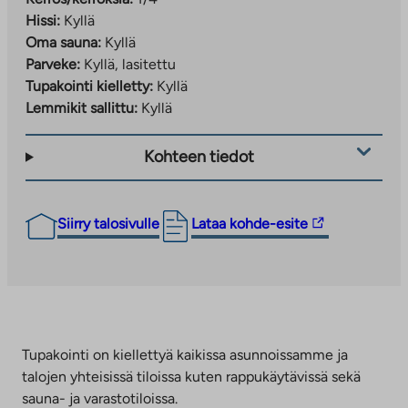
Hissi:
Kyllä
Oma sauna:
Kyllä
Parveke:
Kyllä, lasitettu
Tupakointi kielletty:
Kyllä
Lemmikit sallittu:
Kyllä
Kohteen tiedot
Linkki
Siirry talosivulle
Lataa kohde-esite
vie
ulkopuoliseen
palveluun.
Linkki
aukeaa
uuteen
Tupakointi on kiellettyä kaikissa asunnoissamme ja
välilehteen
talojen yhteisissä tiloissa kuten rappukäytävissä sekä
sauna- ja varastotiloissa.