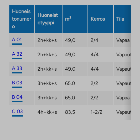
välilehteen
Huoneis
Huoneist
tonumer
m²
Kerros
Tila
otyyppi
o
A 01
2h+kk+s
49,0
2/4
Vapaa
A 32
2h+kk+s
49,0
4/4
Vapautum
A 33
2h+kk+s
49,0
4/4
Vapautum
B 03
3h+kk+s
65,0
2/2
Vapautum
B 04
3h+kk+s
65,0
2/2
Vapaa
C 03
4h+kk+s
83,5
1-2/2
Vapautum