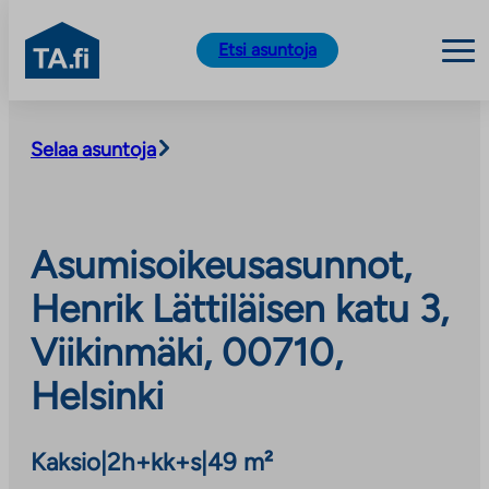
TA.fi
Etsi asuntoja
Siirry
sisältöön
Selaa asuntoja
Asumisoikeusasunnot,
Henrik Lättiläisen katu 3,
Viikinmäki, 00710,
Helsinki
Kaksio
|
2h+kk+s
|
49 m²