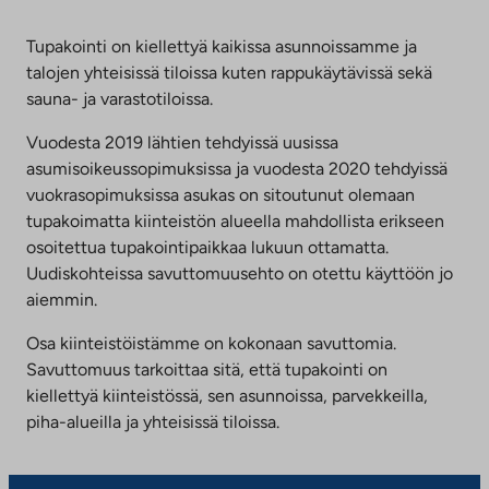
Tupakointi on kiellettyä kaikissa asunnoissamme ja
talojen yhteisissä tiloissa kuten rappukäytävissä sekä
sauna- ja varastotiloissa.
Vuodesta 2019 lähtien tehdyissä uusissa
asumisoikeussopimuksissa ja vuodesta 2020 tehdyissä
vuokrasopimuksissa asukas on sitoutunut olemaan
tupakoimatta kiinteistön alueella mahdollista erikseen
osoitettua tupakointipaikkaa lukuun ottamatta.
Uudiskohteissa savuttomuusehto on otettu käyttöön jo
aiemmin.
Osa kiinteistöistämme on kokonaan savuttomia.
Savuttomuus tarkoittaa sitä, että tupakointi on
kiellettyä kiinteistössä, sen asunnoissa, parvekkeilla,
piha-alueilla ja yhteisissä tiloissa.