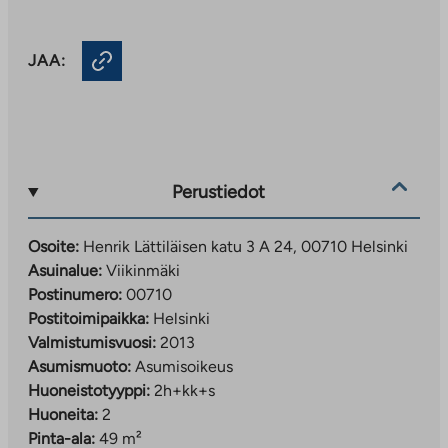
JAA:
Perustiedot
Osoite:
Henrik Lättiläisen katu 3 A 24, 00710 Helsinki
Asuinalue:
Viikinmäki
Postinumero:
00710
Postitoimipaikka:
Helsinki
Valmistumisvuosi:
2013
Asumismuoto:
Asumisoikeus
Huoneistotyyppi:
2h+kk+s
Huoneita:
2
Pinta-ala:
49 m²