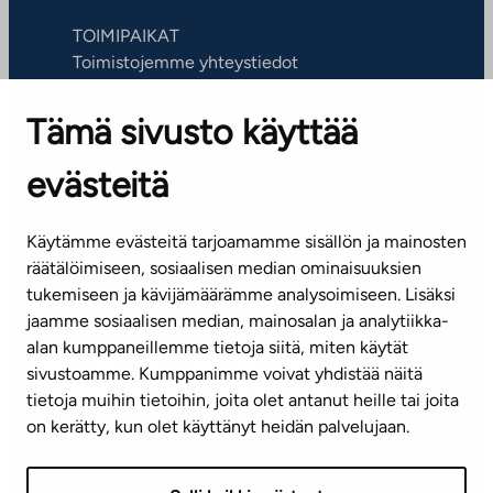
TOIMIPAIKAT
Toimistojemme yhteystiedot
Tämä sivusto käyttää
ASIAKASPALVELUKESKUS
Puh. 045 7734 3777
evästeitä
(arkisin klo 8-16)
info@ta.fi
Käytämme evästeitä tarjoamamme sisällön ja mainosten
räätälöimiseen, sosiaalisen median ominaisuuksien
tukemiseen ja kävijämäärämme analysoimiseen. Lisäksi
jaamme sosiaalisen median, mainosalan ja analytiikka-
Tilaa uutiskirje
alan kumppaneillemme tietoja siitä, miten käytät
sivustoamme. Kumppanimme voivat yhdistää näitä
Mediapankki
tietoja muihin tietoihin, joita olet antanut heille tai joita
on kerätty, kun olet käyttänyt heidän palvelujaan.
Käyttöehdot
Tietosuojaseloste
Saavutettavuusseloste