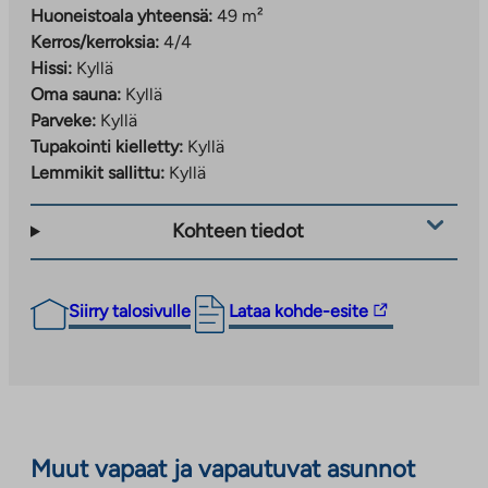
Huoneistoala yhteensä:
49 m²
Kerros/kerroksia:
4/4
Hissi:
Kyllä
Oma sauna:
Kyllä
Parveke:
Kyllä
Tupakointi kielletty:
Kyllä
Lemmikit sallittu:
Kyllä
Kohteen tiedot
Linkki
Siirry talosivulle
Lataa kohde-esite
vie
ulkopuoliseen
palveluun.
Linkki
aukeaa
Muut vapaat ja vapautuvat asunnot
uuteen