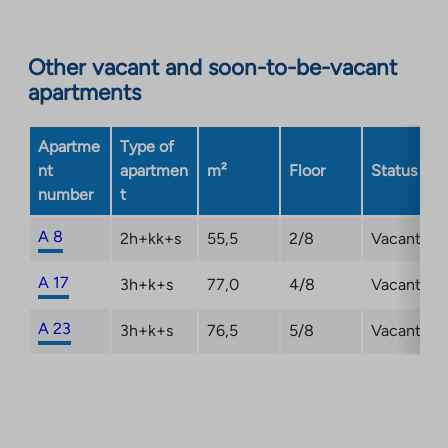
site.
Link
opens
Other vacant and soon-to-be-vacant
in
apartments
a
new
Apartme
Type of
tab
nt
apartmen
m²
Floor
Status
number
t
A 8
2h+kk+s
55,5
2/8
Vacant
A 17
3h+k+s
77,0
4/8
Vacant
A 23
3h+k+s
76,5
5/8
Vacant