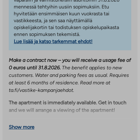
mennessä tehtyihin uusiin sopimuksiin. Etu
hyvitetään ensimmäisen kuun vuokrasta tai
vastikkeesta, ja sen saa näyttämällä
opiskelijakortin tai todistuksen opiskelupaikasta
ennen sopimuksen tekemistä.
Lue lisää ja katso tarkemmat ehdot!
Make a contract now – you will receive a usage fee of
0 euros until 31.8.2026.
The benefit applies to new
customers. Water and parking fees as usual. Requires
at least 6 months of residence. Read more at
ta.fi/vastike-kampanjaehdot.
The apartment is immediately available. Get in touch
and we will arrange a viewing of the apartment!
Cozy second-floor two-room apartment – private
Show more
sauna and spacious glazed balcony. This bright and
practical two-room apartment offers comfortable