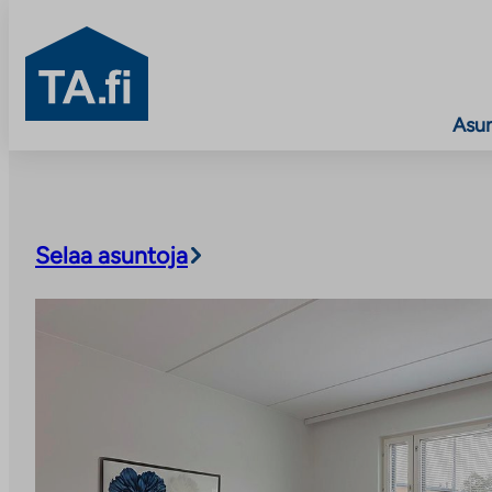
TA.fi
Asu
Siirry
sisältöön
Selaa asuntoja