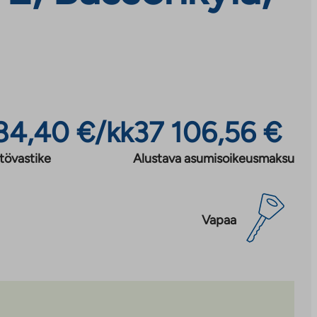
84,40 €/kk
37 106,56 €
tövastike
Alustava asumisoikeusmaksu
Vapaa