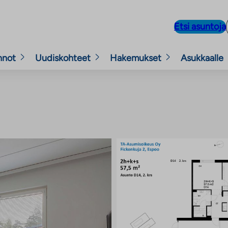
Etsi asuntoja
nnot
Uudiskohteet
Hakemukset
Asukkaalle