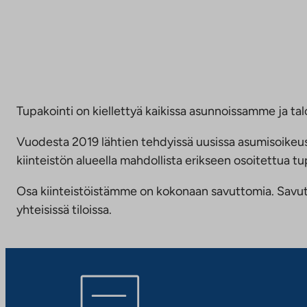
Tupakointi on kiellettyä kaikissa asunnoissamme ja talo
Vuodesta 2019 lähtien tehdyissä uusissa asumisoike
kiinteistön alueella mahdollista erikseen osoitettua
Osa kiinteistöistämme on kokonaan savuttomia. Savuttomu
yhteisissä tiloissa.