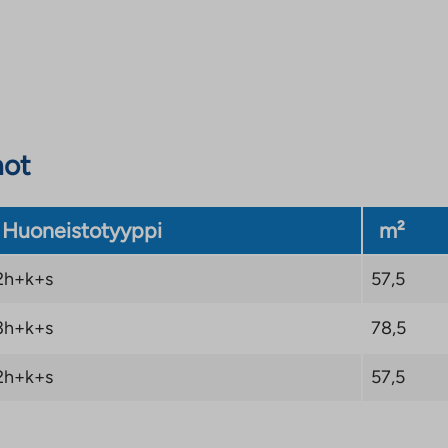
not
Huoneistotyyppi
m²
2h+k+s
57,5
3h+k+s
78,5
2h+k+s
57,5