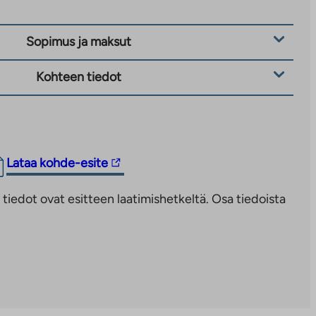
Sopimus ja maksut
Kohteen tiedot
Linkki
Lataa kohde-esite
vie
iedot ovat esitteen laatimishetkeltä. Osa tiedoista
ulkopuoliseen
palveluun.
Linkki
aukeaa
uuteen
välilehteen