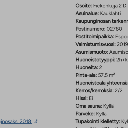
ineitä voi säilyttää
Osoite:
Fickenkuja 2 D
inevarastossa piha-
Asuinalue:
Kauklahti
oikeuskohteen
Kaupunginosan tarken
a on yhteensä 34, joista
Postinumero:
02780
Postitoimipaikka:
Espo
Valmistumisvuosi:
2019
sikerroksista
Asumismuoto:
Asumiso
sä 26 asuntoa.
Huoneistotyyppi:
2h+k
ältyy
Huoneita:
2
Pinta-ala:
57,5 m²
Huoneistoala yhteensä
019 rivi- ja
Kerros/kerroksia:
2/2
ontoa rauhallisella
Hissi:
Ei
ta ja Kauklahden
Oma sauna:
Kyllä
Parveke:
Kyllä
Linkki
ginosaksi 2018
Tupakointi kielletty:
Kyl
rella. Bassenkylästä on
vie