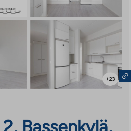
+23
2, Bassenkylä,