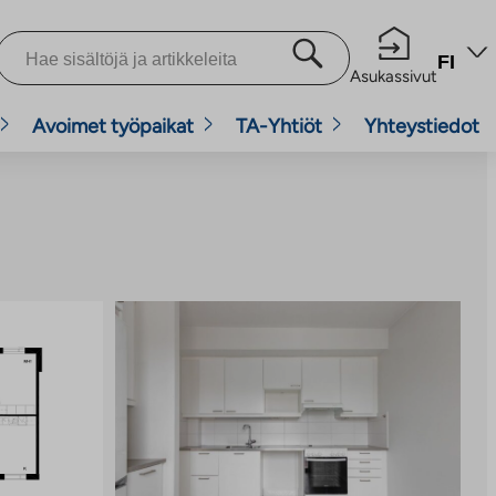
FI
Asukassivut
Avoimet työpaikat
TA-Yhtiöt
Yhteystiedot