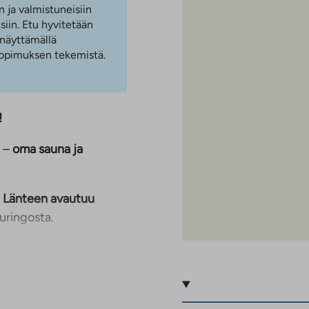
n ja valmistuneisiin
iin. Etu hyvitetään
 näyttämällä
 sopimuksen tekemistä.
!
–
oma sauna ja
.
Länteen avautuu
auringosta.
kylpyhuoneissa on
aminen liesi sekä