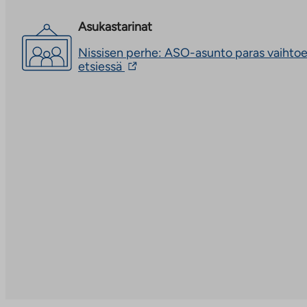
noin viidentoista minuutin kävelymatka Kauklahden 
Asukastarinat
peruspalveluiden äärelle. Kauklahden juna-asemalta
puolessa tunnissa Helsingin keskustaan ja omalla au
Nissisen perhe: ASO-asunto paras vaihto
vaivatonta. Alueelta on myös bussiyhteyksiä eri puol
Linkki
etsiessä
vie
esimerkiksi Kirkkonummen suuntaan.
ulkopuoliseen
palveluun.
Tarvittavat päivittäispalvelut ovat lähellä, joten pyöräl
Linkki
kätevää kulkea. Lähimpään päiväkotiin on alle kymm
aukeaa
uuteen
kävelymatka ja lisää päiväkoteja sekä ala- ja yläkoul
välilehteen
keskustan tuntumasta. Kauniit ulkoilureitit Palolamm
metsämaisemissa lähtevät lähes kotiovelta. Lähellä 
urheilumahdollisuuksia kuten ratsastuskoulu, urheiluken
seuratoimintaa nuorille sekä kuntosali.