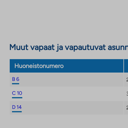
Muut vapaat ja vapautuvat asun
Huoneistonumero
B 6
C 10
D 14