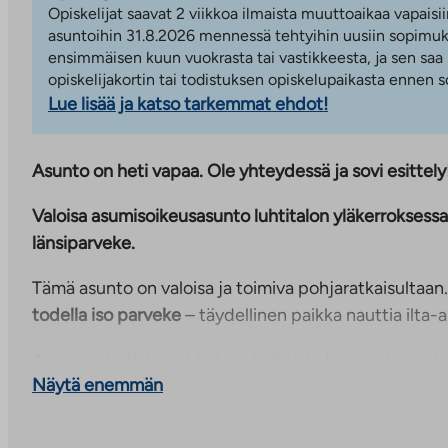
Opiskelijat saavat 2 viikkoa ilmaista muuttoaikaa vapaisii
asuntoihin 31.8.2026 mennessä tehtyihin uusiin sopimuks
ensimmäisen kuun vuokrasta tai vastikkeesta, ja sen saa
opiskelijakortin tai todistuksen opiskelupaikasta ennen
Lue lisää ja katso tarkemmat ehdot!
Asunto on heti vapaa. Ole yhteydessä ja sovi esittely
Valoisa
asumisoikeusasunto luhtitalon yläkerroksessa
länsiparveke.
Tämä asunto on valoisa ja toimiva pohjaratkaisultaan
todella iso parveke
– täydellinen paikka nauttia ilta-
Asunnon lattiat ovat helppohoitoista laminaattia ja 
Näytä enemmän
laatoitettu kauttaaltaan. Asunnon keittiöissä on kera
tilavaraus astianpesukoneelle ja mikroaaltouunille.