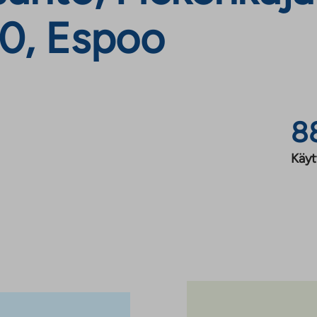
80, Espoo
8
Käyt