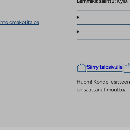
Lemmikit sallittu:
Kyllä
keskustan
ulkopuoliseen
palveluun.
 pääsee mukavasti noin
Linkki
tolla kulkeminen on
aukeaa
ehto omakotitaloa
ille Espoota sekä
uuteen
välilehteen
lä ja jalkaisin on
enen minuutin
ut löytyvät Kauklahden
Siirry talosivulle
en ympäristössä,
on myös monipuolisia
Huom! Kohde-esitteen t
ttiä, jalkapallohalli ja
on saattanut muuttua.