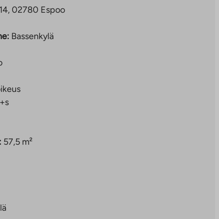
 14, 02780 Espoo
ne:
Bassenkylä
o
ikeus
+s
:
57,5 m²
lä