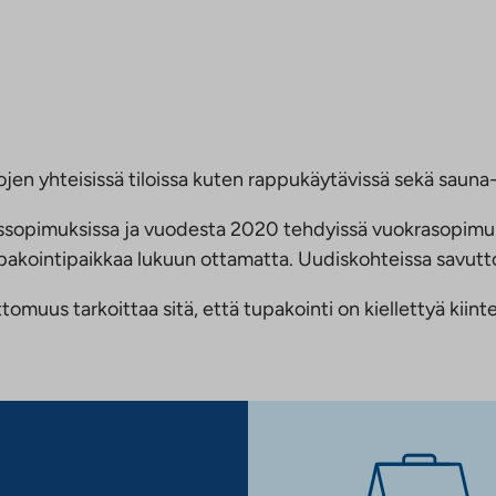
jen yhteisissä tiloissa kuten rappukäytävissä sekä sauna- 
ussopimuksissa ja vuodesta 2020 tehdyissä vuokrasopimu
 tupakointipaikkaa lukuun ottamatta. Uudiskohteissa savu
us tarkoittaa sitä, että tupakointi on kiellettyä kiinteis