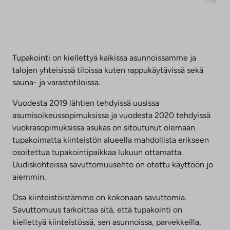
Tupakointi on kiellettyä kaikissa asunnoissamme ja
talojen yhteisissä tiloissa kuten rappukäytävissä sekä
sauna- ja varastotiloissa.
Vuodesta 2019 lähtien tehdyissä uusissa
asumisoikeussopimuksissa ja vuodesta 2020 tehdyissä
vuokrasopimuksissa asukas on sitoutunut olemaan
tupakoimatta kiinteistön alueella mahdollista erikseen
osoitettua tupakointipaikkaa lukuun ottamatta.
Uudiskohteissa savuttomuusehto on otettu käyttöön jo
aiemmin.
Osa kiinteistöistämme on kokonaan savuttomia.
Savuttomuus tarkoittaa sitä, että tupakointi on
kiellettyä kiinteistössä, sen asunnoissa, parvekkeilla,