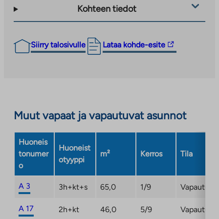
Kohteen tiedot
Linkki
Siirry talosivulle
Lataa kohde-esite
vie
ulkopuoliseen
palveluun.
Linkki
aukeaa
Muut vapaat ja vapautuvat asunnot
uuteen
välilehteen
Huoneis
Huoneist
tonumer
m²
Kerros
Tila
otyyppi
o
A 3
3h+kt+s
65,0
1/9
Vapautuma
A 17
2h+kt
46,0
5/9
Vapautuma