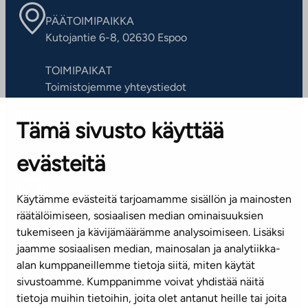
PÄÄTOIMIPAIKKA
Kutojantie 6-8, 02630 Espoo
TOIMIPAIKAT
Toimistojemme yhteystiedot
Tämä sivusto käyttää
ASIAKASPALVELUKESKUS
Puh. 045 7734 3777
evästeitä
(arkisin klo 8-16)
info@ta.fi
Käytämme evästeitä tarjoamamme sisällön ja mainosten
räätälöimiseen, sosiaalisen median ominaisuuksien
tukemiseen ja kävijämäärämme analysoimiseen. Lisäksi
jaamme sosiaalisen median, mainosalan ja analytiikka-
Tilaa uutiskirje
alan kumppaneillemme tietoja siitä, miten käytät
sivustoamme. Kumppanimme voivat yhdistää näitä
Mediapankki
tietoja muihin tietoihin, joita olet antanut heille tai joita