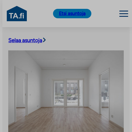
TA.fi
Etsi asuntoja
Siirry
sisältöön
Selaa asuntoja