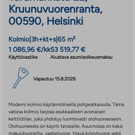
Kruunuvuorenranta,
00590, Helsinki
Kolmio
|
3h+kt+s
|
65 m²
1 086,96 €/kk
53 519,77 €
Käyttövastike
Alustava asumisoikeusmaksu
Vapautuu 15.8.2026
Moderni kolmio käytännöllisellä pohjaratkaisulla. Tämä
valoisa kolmio tarjoaa asukkaalleen avonaisen
keittiötilan, joka yhdistyy luontevasti olohuoneeseen.
Olohuoneesta on käynti terassille. Asunnossa on kaksi
makuuhuonetta, vaatehuone, tilava kylpyhuone sekä