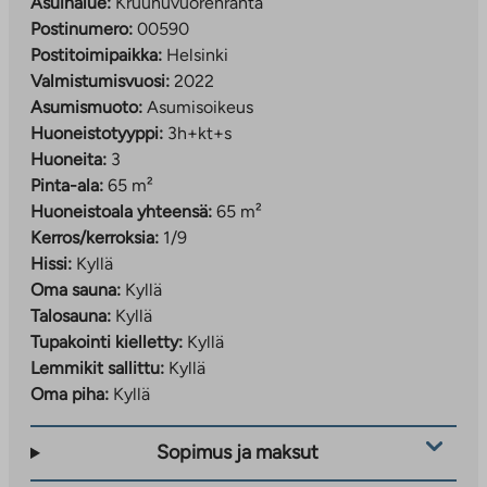
Asuinalue:
Kruunuvuorenranta
Postinumero:
00590
Postitoimipaikka:
Helsinki
Valmistumisvuosi:
2022
Asumismuoto:
Asumisoikeus
Huoneistotyyppi:
3h+kt+s
Huoneita:
3
Pinta-ala:
65 m²
Huoneistoala yhteensä:
65 m²
Kerros/kerroksia:
1/9
Hissi:
Kyllä
Oma sauna:
Kyllä
Talosauna:
Kyllä
Tupakointi kielletty:
Kyllä
Lemmikit sallittu:
Kyllä
Oma piha:
Kyllä
Sopimus ja maksut