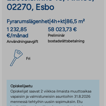
02270, Esbo
Fyrarumslägenhet
|
4h+kt
|
86,5 m²
1 232,85
58 023,73 €
€/månad
Preliminär
bostadsrättsbetalning
Användningsavgift
Fri
Opiskelijaetu
Opiskelijat saavat 2 viikkoa ilmaista muuttoaikaa
vapaisiin ja valmistuneisiin asuntoihin 31.8.2026
mennessä tehtyihin uusiin sopimuksiin. Etu