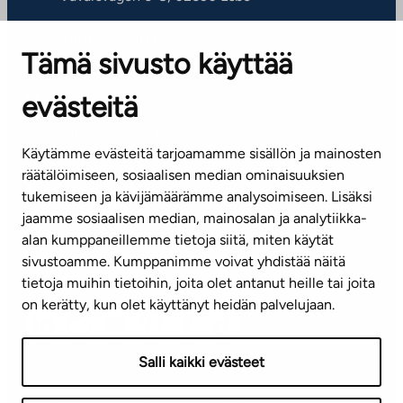
ARBETSSTÄLLEN
Tämä sivusto käyttää
Kontaktinformation
evästeitä
KUNDSERVICE
Tel. 045 7734 3777
Käytämme evästeitä tarjoamamme sisällön ja mainosten
(vardagar kl. 8–16)
räätälöimiseen, sosiaalisen median ominaisuuksien
tukemiseen ja kävijämäärämme analysoimiseen. Lisäksi
info@ta.fi
jaamme sosiaalisen median, mainosalan ja analytiikka-
alan kumppaneillemme tietoja siitä, miten käytät
sivustoamme. Kumppanimme voivat yhdistää näitä
Nyhetsbrev (på finska)
tietoja muihin tietoihin, joita olet antanut heille tai joita
on kerätty, kun olet käyttänyt heidän palvelujaan.
Salli kaikki evästeet