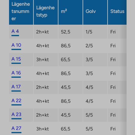
Link
utomhusöar med skärgårdsbåtar.
Lägenhe
Lägenhe
opens
tsnumm
m²
Golv
Status
tstyp
in
er
a
new
A 4
2h+kt
52,5
1/5
Fri
tab
A 10
4h+kt
86,5
2/5
Fri
A 15
3h+kt
65,5
3/5
Fri
A 16
4h+kt
86,5
3/5
Fri
A 17
2h+kt
45,5
4/5
Fri
A 22
4h+kt
86,5
4/5
Fri
A 23
2h+kt
45,5
5/5
Fri
A 27
3h+kt
65,5
5/5
Fri