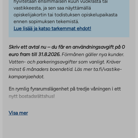
hyvitetään ensimmäisen kuun vuokrasta tai
vastikkeesta, ja sen saa näyttämällä
opiskelijakortin tai todistuksen opiskelupaikasta
ennen sopimuksen tekemistä.
Lue lisää ja katso tarkemmat ehdot!
Skriv ett avtal nu – du får en användningsavgift på 0
euro fram till 31.8.2026.
Förmånen gäller nya kunder.
Vatten- och parkeringsavgifter som vanligt. Kräver
minst 6 månaders boendetid.
Läs mer ta.fi/vastike-
kampanjaehdot.
En rymlig fyrarumslägenhet på tredje våningen i ett
nytt bostadsrättshus!
Kök och vardagsrum är ett enda utrymme, varifrån man
Visa mer
också når lägenhetens inglasade balkong. Köket är
utrustat med diskmaskin, keramikhäll, två kyl-frysar
och plats för mikrovågsugn. Det finns tre sovrum, som