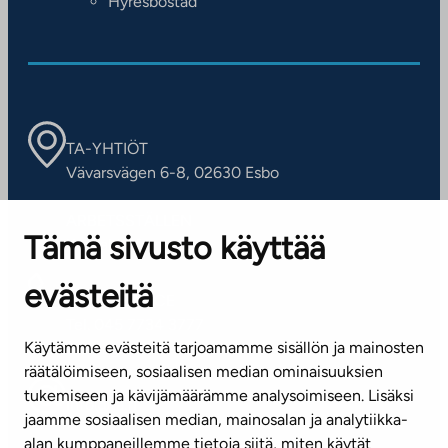
Hyresbostad
TA-YHTIÖT
Vävarsvägen 6-8, 02630 Esbo
ARBETSSTÄLLEN
Tämä sivusto käyttää
Kontaktinformation
evästeitä
KUNDSERVICE
Tel. 045 7734 3777
Käytämme evästeitä tarjoamamme sisällön ja mainosten
(vardagar kl. 8–16)
räätälöimiseen, sosiaalisen median ominaisuuksien
tukemiseen ja kävijämäärämme analysoimiseen. Lisäksi
info@ta.fi
jaamme sosiaalisen median, mainosalan ja analytiikka-
alan kumppaneillemme tietoja siitä, miten käytät