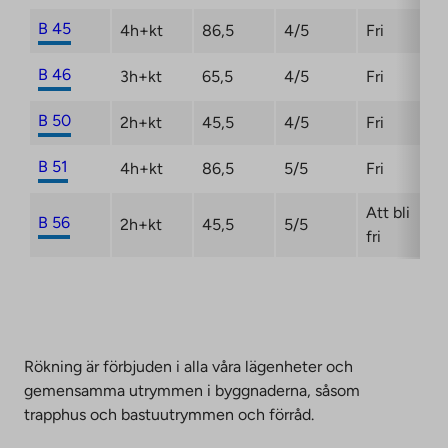
B 45
4h+kt
86,5
4/5
Fri
B 46
3h+kt
65,5
4/5
Fri
B 50
2h+kt
45,5
4/5
Fri
B 51
4h+kt
86,5
5/5
Fri
Att bli
B 56
2h+kt
45,5
5/5
fri
Rökning är förbjuden i alla våra lägenheter och
gemensamma utrymmen i byggnaderna, såsom
trapphus och bastuutrymmen och förråd.