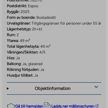
Postnummer:
02270
Postdistrikt:
Espoo
Byggår:
2025
Form av boende:
Bostadsrätt
Urvalsgränser:
Tillgångsgränser för personer under 55 år
Lägenhetstyp:
2h+kt
Rum:
2
Ytarea:
49 m²
Total lägenhetsyta:
49 m²
Våningen/Skikten:
4/5
Hiss:
Ja
Balkong:
Ja, glaserad
Rökning förbjuden:
Ja
Husdjur tillåtet:
Ja
Objektinformation
The
Gå till hemsidan
Ladda ner målbroschyren