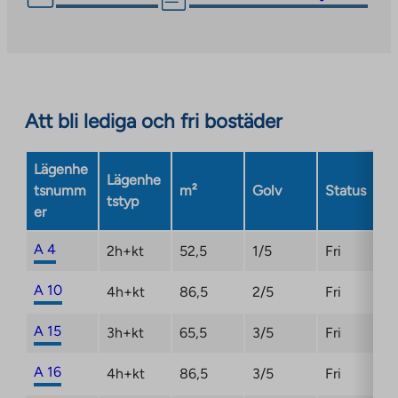
link
takes
you
to
an
Att bli lediga och fri bostäder
external
site.
Link
Lägenhe
Lägenhe
opens
tsnumm
m²
Golv
Status
tstyp
in
er
a
new
A 4
2h+kt
52,5
1/5
Fri
tab
A 10
4h+kt
86,5
2/5
Fri
A 15
3h+kt
65,5
3/5
Fri
A 16
4h+kt
86,5
3/5
Fri