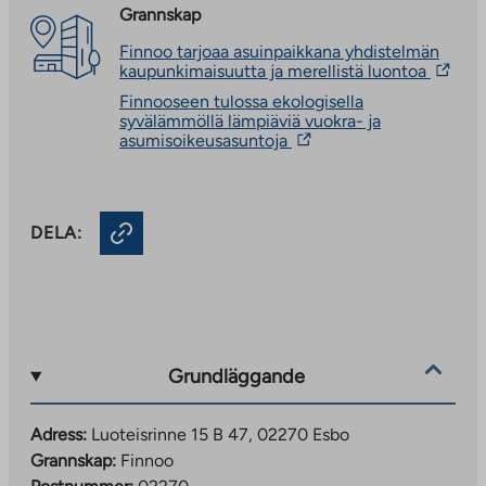
Grannskap
Finnoo tarjoaa asuinpaikkana yhdistelmän
The
kaupunkimaisuutta ja merellistä luontoa
link
Finnooseen tulossa ekologisella
takes
syvälämmöllä lämpiäviä vuokra- ja
you
The
asumisoikeusasuntoja
to
link
an
takes
externa
you
site.
to
Link
DELA:
an
opens
external
in
site.
a
Link
new
opens
tab
in
a
new
Grundläggande
tab
Adress:
Luoteisrinne 15 B 47, 02270 Esbo
Grannskap:
Finnoo