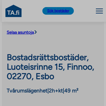
TA.fi
Sök bostäder
Skip
to
Selaa asuntoja
content
Bostadsrättsbostäder,
Luoteisrinne 15, Finnoo,
02270, Esbo
Tvårumslägenhet
|
2h+kt
|
49 m²