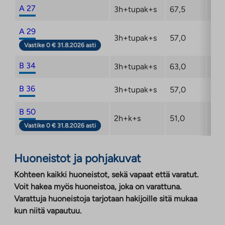
A 27
3h+tupak+s
67,5
6/6
A 29
3h+tupak+s
57,0
6/6
Vastike 0 € 31.8.2026 asti
B 34
3h+tupak+s
63,0
1/6
B 36
3h+tupak+s
57,0
2/6
B 50
2h+k+s
51,0
5/6
Vastike 0 € 31.8.2026 asti
Huoneistot ja pohjakuvat
Kohteen kaikki huoneistot, sekä vapaat että varatut.
Voit hakea myös huoneistoa, joka on varattuna.
Varattuja huoneistoja tarjotaan hakijoille sitä mukaa
kun niitä vapautuu.