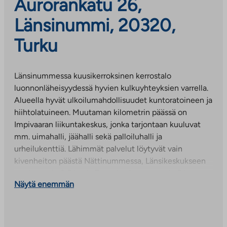
Aurorankatu 26,
Länsinummi, 20320,
Turku
Länsinummessa kuusikerroksinen kerrostalo
luonnonläheisyydessä hyvien kulkuyhteyksien varrella.
Alueella hyvät ulkoilumahdollisuudet kuntoratoineen ja
hiihtolatuineen. Muutaman kilometrin päässä on
Impivaaran liikuntakeskus, jonka tarjontaan kuuluvat
mm. uimahalli, jäähalli sekä palloiluhalli ja
urheilukenttiä. Lähimmät palvelut löytyvät vain
kivenheiton päästä Nättinummessa, Länsikeskukseen
matkaa noin 2,5 km ja Turun keskustaan noin 5 km.
Näytä enemmän
Linja-autopysäkki talon edessä.
A-talon kellarikerroksessa väestönsuoja, kaksi
ulkoiluvälinevarastoa, kuivaushuone,