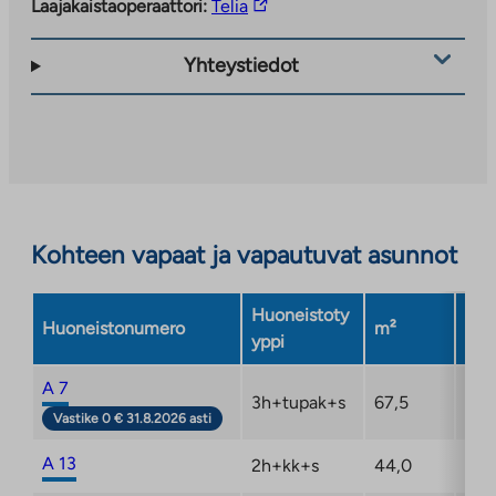
Linkki
Laajakaistaoperaattori:
Telia
vie
ulkopuoliseen
Yhteystiedot
palveluun.
Linkki
aukeaa
uuteen
välilehteen
Kohteen vapaat ja vapautuvat asunnot
Huoneistoty
Huoneistonumero
m²
Ker
yppi
A 7
3h+tupak+s
67,5
2/6
Vastike 0 € 31.8.2026 asti
A 13
2h+kk+s
44,0
3/6