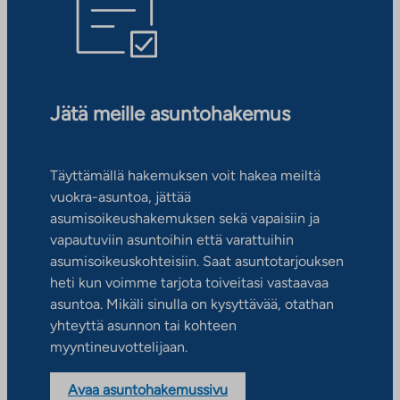
Jätä meille asuntohakemus
Täyttämällä hakemuksen voit hakea meiltä
vuokra-asuntoa, jättää
asumisoikeushakemuksen sekä vapaisiin ja
vapautuviin asuntoihin että varattuihin
asumisoikeuskohteisiin. Saat asuntotarjouksen
heti kun voimme tarjota toiveitasi vastaavaa
asuntoa. Mikäli sinulla on kysyttävää, otathan
yhteyttä asunnon tai kohteen
myyntineuvottelijaan.
Avaa asuntohakemussivu