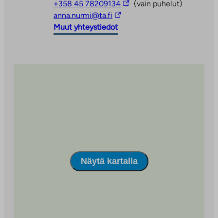
Linkki
+358 45 78209134
(vain puhelut)
Linkki
vie
anna.nurmi@ta.fi
vie
ulkopuoliseen
Muut yhteystiedot
ulkopuoliseen
palveluun
palveluun
Näytä kartalla