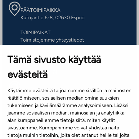
PÄÄTOIMIPAIKKA
Kutojantie 6-8, 02630 Espoo
TOIMIPAIKAT
Toimistojemme yhteystiedot
Tämä sivusto käyttää
ASIAKASPALVELUKESKUS
Puh. 045 7734 3777
evästeitä
(arkisin klo 8-16)
info@ta.fi
Käytämme evästeitä tarjoamamme sisällön ja mainosten
räätälöimiseen, sosiaalisen median ominaisuuksien
tukemiseen ja kävijämäärämme analysoimiseen. Lisäksi
jaamme sosiaalisen median, mainosalan ja analytiikka-
Tilaa uutiskirje
alan kumppaneillemme tietoja siitä, miten käytät
sivustoamme. Kumppanimme voivat yhdistää näitä
Mediapankki
tietoja muihin tietoihin, joita olet antanut heille tai joita