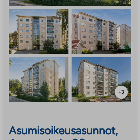
+3
Asumisoikeusasunnot,