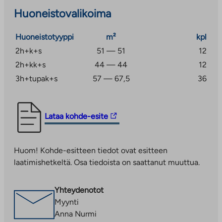
siivouskomero/pesuhuone ja jokaiselle huoneistolle
Huoneistovalikoima
oma irtainvarastokomero.
B-talon ensimmäisessä kerroksessa on
Huoneistotyyppi
m²
kpl
ulkoiluvälinevarasto ja kuivaushuone.
2h+k+s
51 — 51
12
2h+kk+s
44 — 44
12
3h+tupak+s
57 — 67,5
36
Linkki
Lataa kohde-esite
vie
ulkopuoliseen
Huom! Kohde-esitteen tiedot ovat esitteen
palveluun.
laatimishetkeltä. Osa tiedoista on saattanut muuttua.
Linkki
aukeaa
uuteen
Yhteydenotot
välilehteen
Myynti
Anna Nurmi