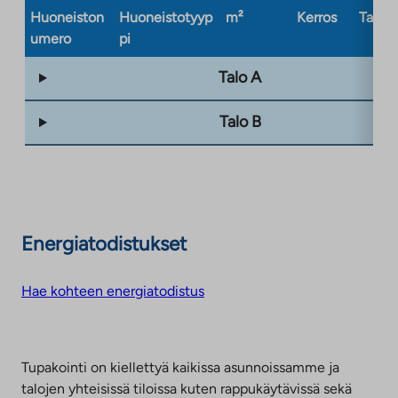
Huoneiston
Huoneistotyyp
m²
Kerros
Taloty
umero
pi
Talo A
Talo B
Energiatodistukset
Hae kohteen energiatodistus
Tupakointi on kiellettyä kaikissa asunnoissamme ja
talojen yhteisissä tiloissa kuten rappukäytävissä sekä