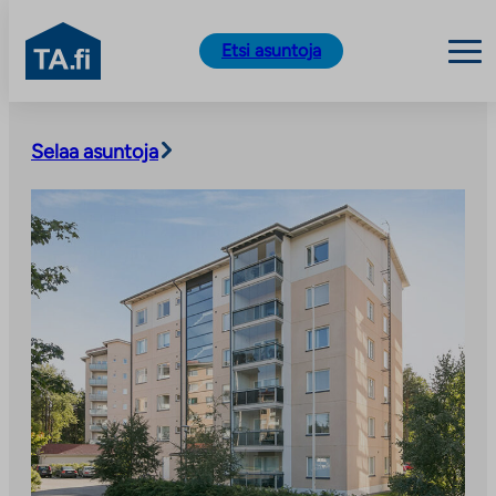
TA.fi
Etsi asuntoja
Siirry
sisältöön
Selaa asuntoja