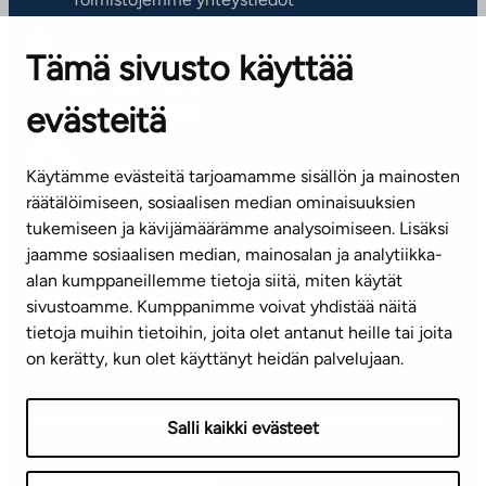
Tämä sivusto käyttää
ASIAKASPALVELUKESKUS
Puh. 045 7734 3777
evästeitä
(arkisin klo 8-16)
info@ta.fi
Käytämme evästeitä tarjoamamme sisällön ja mainosten
räätälöimiseen, sosiaalisen median ominaisuuksien
tukemiseen ja kävijämäärämme analysoimiseen. Lisäksi
jaamme sosiaalisen median, mainosalan ja analytiikka-
Tilaa uutiskirje
alan kumppaneillemme tietoja siitä, miten käytät
sivustoamme. Kumppanimme voivat yhdistää näitä
Mediapankki
tietoja muihin tietoihin, joita olet antanut heille tai joita
on kerätty, kun olet käyttänyt heidän palvelujaan.
Käyttöehdot
Tietosuojaseloste
Saavutettavuusseloste
Salli kaikki evästeet
Näytä evästeasetukseni