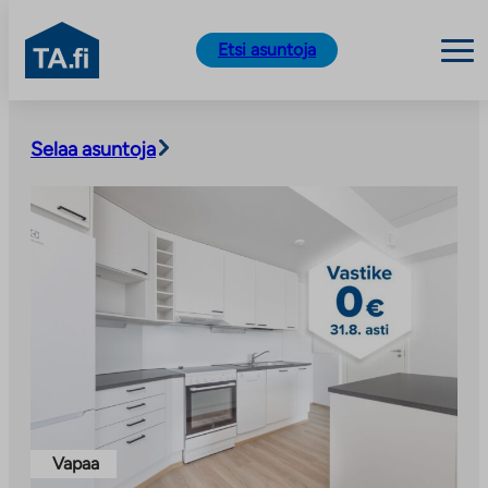
TA.fi
Etsi asuntoja
Siirry
sisältöön
Selaa asuntoja
Vapaa