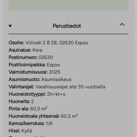
Alueelle on suunnitteilla päiväkoteja, kouluja ja
virkistysalueita
Valmistuttuaan Kera on noin 16 000 asukkaan
kaupunginosa
Perustiedot
Liikenneyhteydet:
Osoite:
Viilivati 2 B 28, 02630 Espoo
Keran asemalta junamatka Leppävaaraan n. 4
Asuinalue:
Kera
minuuttia ja Helsingin keskustaan n. 20 minuuttia
Postinumero:
02630
Autoilijoille sujuvat yhteydet Turun moottoritielle
Postitoimipaikka:
Espoo
ja Kehä II:lle
Valmistumisvuosi:
2025
Kevyen liikenteen väylät mahdollistavat
Asumismuoto:
Asumisoikeus
turvallisen liikkumisen kävellen ja pyöräillen
Valintarajat:
Varallisuusrajat alle 55-vuotiailla
Huoneistotyyppi:
2h+kt+s
Hakeminen ja lisätiedot:
Huoneita:
2
Asumisoikeusasunnot (Viilivati 2)
Pinta-ala:
60,5 m²
Tee hakemus:
Huoneistoala yhteensä:
60,5 m²
ta.fi/asuntohakemukset/asumisoikeushakemus
Kerros/kerroksia:
1/6
Hissi:
Kyllä
Hakemusta täyttäessä valitse uudiskohde ja