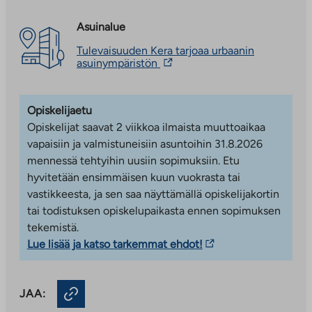
lastenvaunuvarasto, saunatila, pesula ja kuivaushuone.
ulkopuoliseen
vie
palveluun
ulkopuoliseen
Asuinalue
Keran uudet kodit Espoossa – Viilivati 2 &
palveluun
Maitovadinkatu 11
Tulevaisuuden Kera tarjoaa urbaanin
Linkki
asuinympäristön
Kehittyvälle Keran alueelle Espooseen on valmistunut
vie
ulkopuoliseen
uusi asuinkortteli, jossa on sekä vuokra- että
palveluun.
asumisoikeusasuntoja. Asumisoikeus- ja vuokra-
Opiskelijaetu
Linkki
asunnot ovat osa useamman talon korttelia, joiden
aukeaa
Opiskelijat saavat 2 viikkoa ilmaista muuttoaikaa
uuteen
yhteiskäytössä on vehreä sisäpiha oleskelu- ja
vapaisiin ja valmistuneisiin asuntoihin 31.8.2026
välilehteen
leikkialueineen. Läheiseltä Keran juna-asemalta on vain
mennessä tehtyihin uusiin sopimuksiin. Etu
neljän minuutin junamatka Leppävaaraan ja 20
hyvitetään ensimmäisen kuun vuokrasta tai
minuutin matka Helsingin keskustaan.
vastikkeesta, ja sen saa näyttämällä opiskelijakortin
tai todistuksen opiskelupaikasta ennen sopimuksen
Monipuolinen asuntovalikoima
tekemistä.
Linkki
Lue lisää ja katso tarkemmat ehdot!
Viilivati 2:
Asumisoikeusasuntoja
vie
kuusikerroksisessa talossa, jossa on kaksi
ulkopuoliseen
portaikkoa. Asunnot ovat valmistuneet
JAA:
palveluun.
toukokuussa 2025.
Linkki