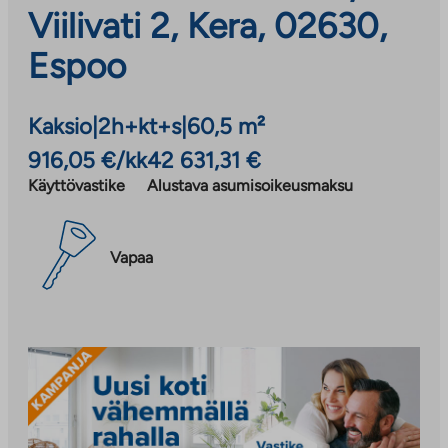
Viilivati 2, Kera, 02630,
Espoo
Kaksio
|
2h+kt+s
|
60,5 m²
916,05 €/kk
42 631,31 €
Käyttövastike
Alustava asumisoikeusmaksu
Vapaa