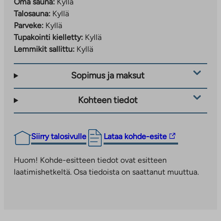
Oma sauna:
Kyllä
toivekohteeksi
Viilivati 2
.
Talosauna:
Kyllä
Parveke:
Kyllä
Lisätiedot: tuija.rajamaki@ta.fi
Tupakointi kielletty:
Kyllä
Lemmikit sallittu:
Kyllä
Vuokra-asunnot (Maitovadinkatu 11)
Sopimus ja maksut
Tee hakemus:
ta.fi/asuntohakemukset/vuokrahakemus
Kohteen tiedot
Lisätiedot: roope.kalanti@ta.fi
Linkki
Siirry talosivulle
Lataa kohde-esite
vie
ulkopuoliseen
Huom! Kohde-esitteen tiedot ovat esitteen
palveluun.
laatimishetkeltä. Osa tiedoista on saattanut muuttua.
Linkki
aukeaa
uuteen
välilehteen