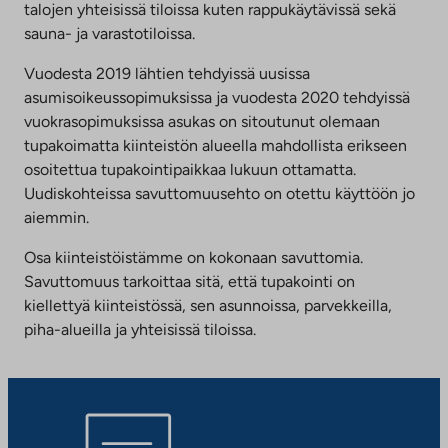
talojen yhteisissä tiloissa kuten rappukäytävissä sekä
sauna- ja varastotiloissa.
Vuodesta 2019 lähtien tehdyissä uusissa
asumisoikeussopimuksissa ja vuodesta 2020 tehdyissä
vuokrasopimuksissa asukas on sitoutunut olemaan
tupakoimatta kiinteistön alueella mahdollista erikseen
osoitettua tupakointipaikkaa lukuun ottamatta.
Uudiskohteissa savuttomuusehto on otettu käyttöön jo
aiemmin.
Osa kiinteistöistämme on kokonaan savuttomia.
Savuttomuus tarkoittaa sitä, että tupakointi on
kiellettyä kiinteistössä, sen asunnoissa, parvekkeilla,
piha-alueilla ja yhteisissä tiloissa.