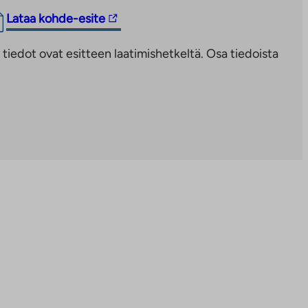
Linkki
Lataa kohde-esite
vie
iedot ovat esitteen laatimishetkeltä. Osa tiedoista
ulkopuoliseen
palveluun.
Linkki
aukeaa
uuteen
välilehteen