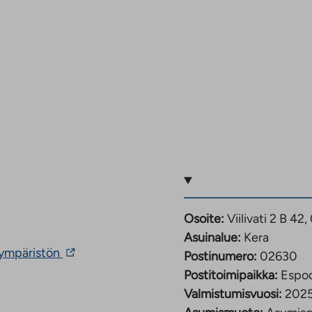
Osoite:
Viilivati 2 B 4
Asuinalue:
Kera
Linkki
nympäristön
Postinumero:
02630
vie
Postitoimipaikka:
Espo
ulkopuoliseen
palveluun.
Valmistumisvuosi:
202
Linkki