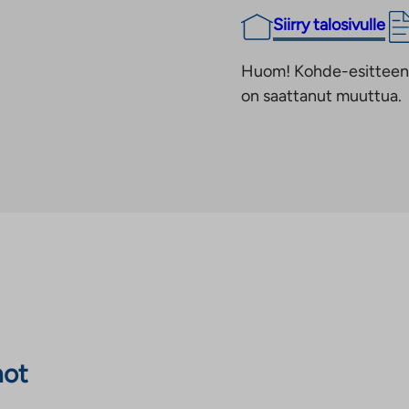
Siirry talosivulle
Huom! Kohde-esitteen t
on saattanut muuttua.
not