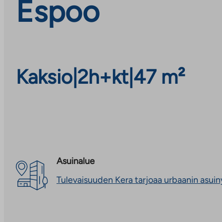
Espoo
Kaksio
|
2h+kt
|
47 m²
Asuinalue
Tulevaisuuden Kera tarjoaa urbaanin asui