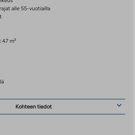
ikeus
rajat alle 55-vuotiailla
t
:
47 m²
lä
Kohteen tiedot