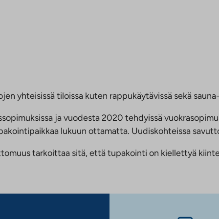
jen yhteisissä tiloissa kuten rappukäytävissä sekä sauna- 
ussopimuksissa ja vuodesta 2020 tehdyissä vuokrasopimu
 tupakointipaikkaa lukuun ottamatta. Uudiskohteissa savu
us tarkoittaa sitä, että tupakointi on kiellettyä kiinteis