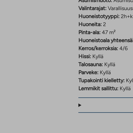
Asumismuoto:
Asumiso
aukeaa
Valintarajat:
Varallisuus
uuteen
välilehteen
Huoneistotyyppi:
2h+k
Huoneita:
2
Pinta-ala:
47 m²
Huoneistoala yhteensä
Kerros/kerroksia:
4/6
Hissi:
Kyllä
Talosauna:
Kyllä
Parveke:
Kyllä
Tupakointi kielletty:
Kyl
Lemmikit sallittu:
Kyllä