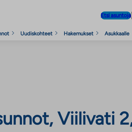
Etsi asuntoja
nnot
Uudiskohteet
Hakemukset
Asukkaalle
nnot, Viilivati 2