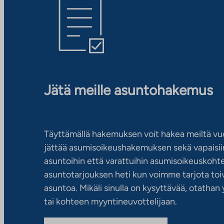
Jätä meille asuntohakemus
Täyttämällä hakemuksen voit hakea meiltä vu
jättää asumisoikeushakemuksen sekä vapaisiin
asuntoihin että varattuihin asumisoikeuskohtei
asuntotarjouksen heti kun voimme tarjota toiv
asuntoa. Mikäli sinulla on kysyttävää, otatha
tai kohteen myyntineuvottelijaan.