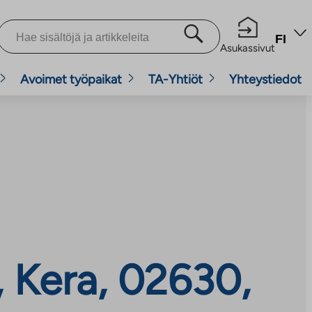
FI
Asukassivut
Avoimet työpaikat
TA-Yhtiöt
Yhteystiedot
, Kera, 02630,