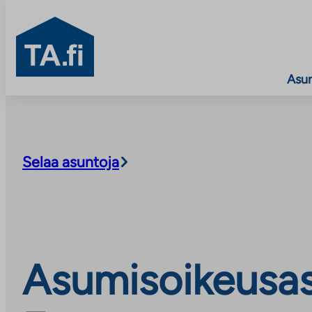
TA.fi
Asu
Siirry
sisältöön
Selaa asuntoja
Asumisoikeusasu