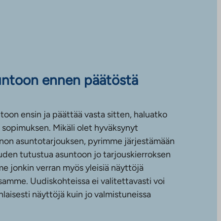
untoon ennen päätöstä
toon ensin ja päättää vasta sitten, haluatko
sopimuksen. Mikäli olet hyväksynyt
non asuntotarjouksen, pyrimme järjestämään
uuden tutustua asuntoon jo tarjouskierroksen
e jonkin verran myös yleisiä näyttöjä
amme. Uudiskohteissa ei valitettavasti voi
nlaisesti näyttöjä kuin jo valmistuneissa