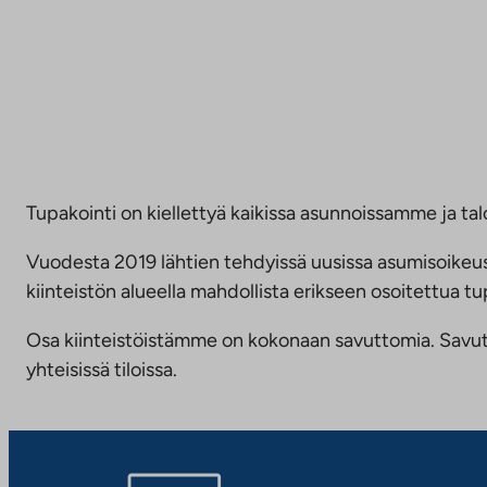
Tupakointi on kiellettyä kaikissa asunnoissamme ja talo
Vuodesta 2019 lähtien tehdyissä uusissa asumisoike
kiinteistön alueella mahdollista erikseen osoitettua
Osa kiinteistöistämme on kokonaan savuttomia. Savuttomu
yhteisissä tiloissa.