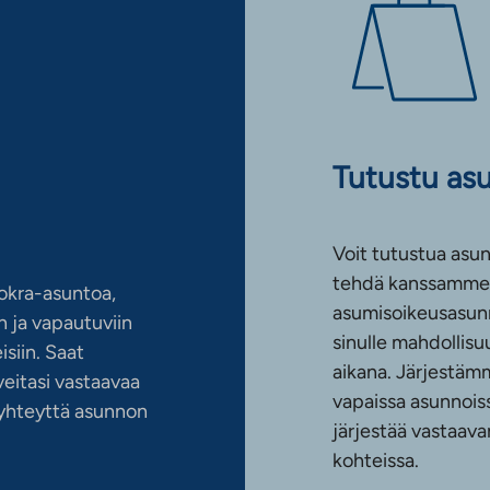
Tutustu as
Voit tutustua asun
tehdä kanssamme 
okra-asuntoa,
asumisoikeusasun
 ja vapautuviin
sinulle mahdollis
siin. Saat
aikana. Järjestämm
eitasi vastaavaa
vapaissa asunnoiss
n yhteyttä asunnon
järjestää vastaava
kohteissa.