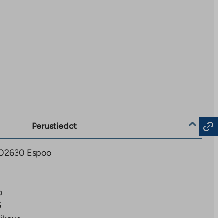
Perustiedot
2, 02630 Espoo
o
5