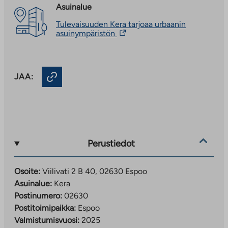
Asuinalue
Tulevaisuuden Kera tarjoaa urbaanin
Linkki
asuinympäristön
vie
ulkopuoliseen
palveluun.
Linkki
JAA:
aukeaa
uuteen
välilehteen
Perustiedot
Osoite:
Viilivati 2 B 40, 02630 Espoo
Asuinalue:
Kera
Postinumero:
02630
Postitoimipaikka:
Espoo
Valmistumisvuosi:
2025