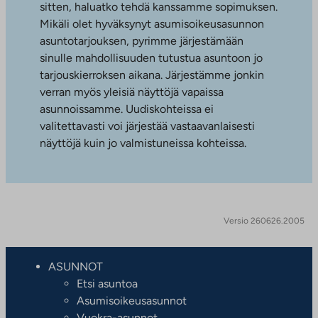
sitten, haluatko tehdä kanssamme sopimuksen.
Mikäli olet hyväksynyt asumisoikeusasunnon
asuntotarjouksen, pyrimme järjestämään
sinulle mahdollisuuden tutustua asuntoon jo
tarjouskierroksen aikana. Järjestämme jonkin
verran myös yleisiä näyttöjä vapaissa
asunnoissamme. Uudiskohteissa ei
valitettavasti voi järjestää vastaavanlaisesti
näyttöjä kuin jo valmistuneissa kohteissa.
Versio 260626.2005
ASUNNOT
Etsi asuntoa
Asumisoikeusasunnot
Vuokra-asunnot