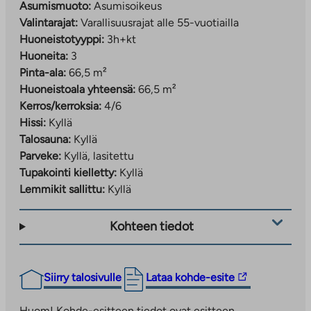
Asumismuoto:
Asumisoikeus
Valintarajat:
Varallisuusrajat alle 55-vuotiailla
Huoneistotyyppi:
3h+kt
Huoneita:
3
Pinta-ala:
66,5 m²
Huoneistoala yhteensä:
66,5 m²
Kerros/kerroksia:
4/6
Hissi:
Kyllä
Talosauna:
Kyllä
Parveke:
Kyllä, lasitettu
Tupakointi kielletty:
Kyllä
Lemmikit sallittu:
Kyllä
Kohteen tiedot
Linkki
Siirry talosivulle
Lataa kohde-esite
vie
ulkopuoliseen
Huom! Kohde-esitteen tiedot ovat esitteen