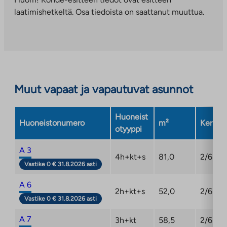
palveluun.
laatimishetkeltä. Osa tiedoista on saattanut muuttua.
Linkki
aukeaa
uuteen
välilehteen
Muut vapaat ja vapautuvat asunnot
Huoneist
Huoneistonumero
m²
Kerros
otyyppi
A 3
4h+kt+s
81,0
2/6
Vastike 0 € 31.8.2026 asti
A 6
2h+kt+s
52,0
2/6
Vastike 0 € 31.8.2026 asti
A 7
3h+kt
58,5
2/6