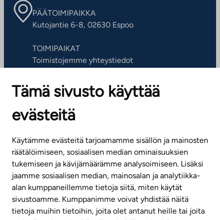
PÄÄTOIMIPAIKKA
Kutojantie 6-8, 02630 Espoo
TOIMIPAIKAT
Toimistojemme yhteystiedot
Tämä sivusto käyttää
ASIAKASPALVELUKESKUS
Puh. 045 7734 3777
evästeitä
(arkisin klo 8-16)
info@ta.fi
Käytämme evästeitä tarjoamamme sisällön ja mainosten
räätälöimiseen, sosiaalisen median ominaisuuksien
tukemiseen ja kävijämäärämme analysoimiseen. Lisäksi
jaamme sosiaalisen median, mainosalan ja analytiikka-
Tilaa uutiskirje
alan kumppaneillemme tietoja siitä, miten käytät
sivustoamme. Kumppanimme voivat yhdistää näitä
Mediapankki
tietoja muihin tietoihin, joita olet antanut heille tai joita