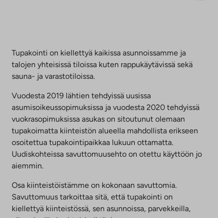
Tupakointi on kiellettyä kaikissa asunnoissamme ja
talojen yhteisissä tiloissa kuten rappukäytävissä sekä
sauna- ja varastotiloissa.
Vuodesta 2019 lähtien tehdyissä uusissa
asumisoikeussopimuksissa ja vuodesta 2020 tehdyissä
vuokrasopimuksissa asukas on sitoutunut olemaan
tupakoimatta kiinteistön alueella mahdollista erikseen
osoitettua tupakointipaikkaa lukuun ottamatta.
Uudiskohteissa savuttomuusehto on otettu käyttöön jo
aiemmin.
Osa kiinteistöistämme on kokonaan savuttomia.
Savuttomuus tarkoittaa sitä, että tupakointi on
kiellettyä kiinteistössä, sen asunnoissa, parvekkeilla,