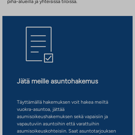
piha-alueilla ja yhteisissä tiloissa.
Jätä meille asuntohakemus
Täyttämällä hakemuksen voit hakea meiltä
vuokra-asuntoa, jättää
asumisoikeushakemuksen sekä vapaisiin ja
vapautuviin asuntoihin että varattuihin
asumisoikeuskohteisiin. Saat asuntotarjouksen