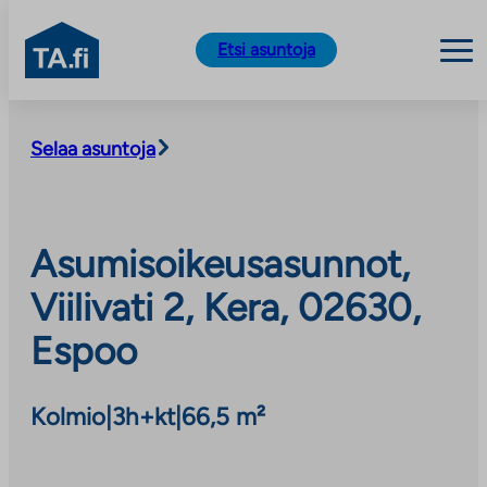
TA.fi
Etsi asuntoja
Siirry
sisältöön
Selaa asuntoja
Asumisoikeusasunnot,
Viilivati 2, Kera, 02630,
Espoo
Kolmio
|
3h+kt
|
66,5 m²