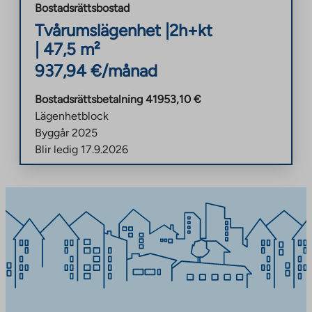
Bostadsrättsbostad
Tvårumslägenhet
|
2h+kt
|
47,5
m²
937,94
€/månad
Bostadsrättsbetalning
41953,10
€
Lägenhetblock
Byggår
2025
Blir ledig
17.9.2026