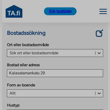
TA.fi
Sök bostäder
Skip
to
Bostadssökning
content
Ort eller bostadsområde
Sök ort eller bostadsområde
Bostad eller adress
Form av boende
Allt
Hustyp