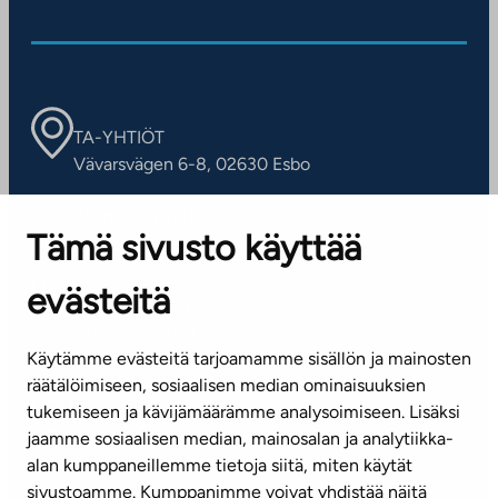
TA-YHTIÖT
Vävarsvägen 6-8, 02630 Esbo
ARBETSSTÄLLEN
Tämä sivusto käyttää
Kontaktinformation
evästeitä
KUNDSERVICE
Tel. 045 7734 3777
Käytämme evästeitä tarjoamamme sisällön ja mainosten
(vardagar kl. 8–16)
räätälöimiseen, sosiaalisen median ominaisuuksien
tukemiseen ja kävijämäärämme analysoimiseen. Lisäksi
info@ta.fi
jaamme sosiaalisen median, mainosalan ja analytiikka-
alan kumppaneillemme tietoja siitä, miten käytät
sivustoamme. Kumppanimme voivat yhdistää näitä