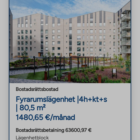
Bostadsrättsbostad
Fyrarumslägenhet
|
4h+kt+s
|
80,5
m²
1480,65
€/månad
Bostadsrättsbetalning
63600,97
€
Lägenhetblock