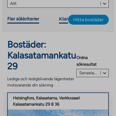
Allt
Fler sökkriterier
Klar
Hitta bostäder
Bostäder:
Kalasatamankatu
Ordna
29
sökresultat
Senaste annonsen först
Lediga och ledigblivande lägenheter
motsvarande din sökning
Helsingfors
,
Kalasatama
,
Verkkosaari
Kalasatamankatu 29 B 36