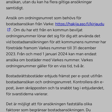
ansökan, utan du kan ha flera giltiga ansökningar
samtidigt.
Ansök om ordningsnumret som behövs för
T
bostadsansökan från Varke:
https://hakija.aso.fi/kirjaudu
h
. Om du har ett från en kommun beviljat
e
ordningsnummer lönar det sig för dig att använda det
l
vid bostadsansökningen för att kommunens nummer har
i
företräde framom Varkes nummer till 31 december
n
2023. Från och med 1 januari 2024 kan man endast
k
ansöka om bostäder med Varkes nummer. Varkes
t
ordningsnummer gäller för en viss tid, två år.
a
Bostadsrättsbostäder erbjuds främst per e-post utifrån
k
bostadsansökan och ordningsnumret. Kontrollera din e-
e
post, även skräpposten och ta snabbt tag i erbjudandet,
s
för svarstiderna varierar.
y
o
Det är möjligt att för ansökningen fastställa olika
u
faktorer som begränsar bostadsansökningen. Du