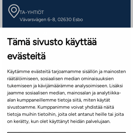
TA-YHTIÖT
Vävarsvägen 6-8, 02630 Esbo
ARBETSSTÄLLEN
Tämä sivusto käyttää
Kontaktinformation
evästeitä
KUNDSERVICE
Tel. 045 7734 3777
Käytämme evästeitä tarjoamamme sisällön ja mainosten
(vardagar kl. 8–16)
räätälöimiseen, sosiaalisen median ominaisuuksien
tukemiseen ja kävijämäärämme analysoimiseen. Lisäksi
info@ta.fi
jaamme sosiaalisen median, mainosalan ja analytiikka-
alan kumppaneillemme tietoja siitä, miten käytät
sivustoamme. Kumppanimme voivat yhdistää näitä
Nyhetsbrev (på finska)
tietoja muihin tietoihin, joita olet antanut heille tai joita
on kerätty, kun olet käyttänyt heidän palvelujaan.