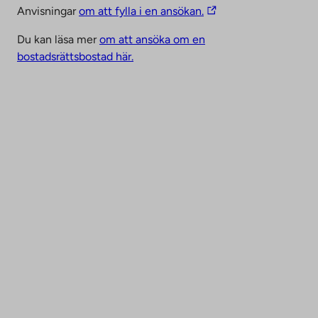
T
n
Anvisningar
om att fylla i en ansökan.
h
k
Du kan läsa mer
om att ansöka om en
e
o
bostadsrättsbostad här.
l
p
i
e
n
n
k
s
t
i
a
n
k
a
e
n
s
e
y
w
o
t
u
a
t
b
o
a
n