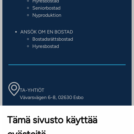
Hyresbostad
Seniorbostad
Nyproduktion
ANSÖK OM EN BOSTAD
Bostadsrättsbostad
Hyresbostad
TA-YHTIÖT
Vävarsvägen 6-8, 02630 Esbo
ARBETSSTÄLLEN
Tämä sivusto käyttää
Kontaktinformation