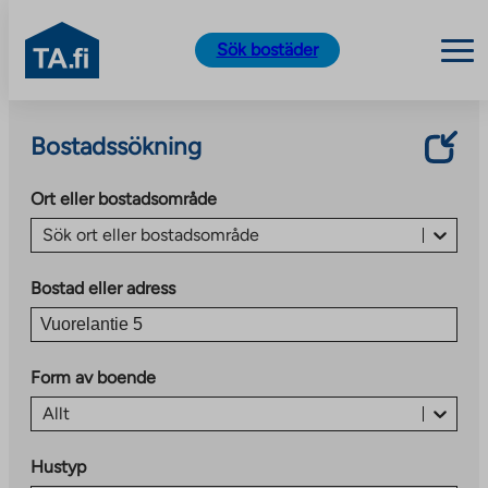
TA.fi
Sök bostäder
Skip
to
Bostadssökning
content
Ort eller bostadsområde
Sök ort eller bostadsområde
Bostad eller adress
Form av boende
Allt
Hustyp