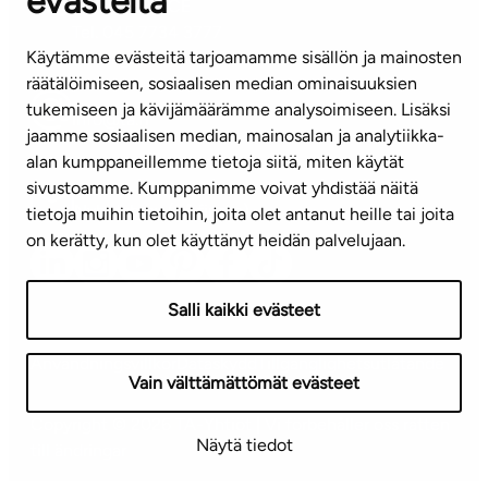
evästeitä
KUNDSERVICE
Tel. 045 7734 3777
Käytämme evästeitä tarjoamamme sisällön ja mainosten
(vardagar kl. 8–16)
räätälöimiseen, sosiaalisen median ominaisuuksien
tukemiseen ja kävijämäärämme analysoimiseen. Lisäksi
info@ta.fi
jaamme sosiaalisen median, mainosalan ja analytiikka-
alan kumppaneillemme tietoja siitä, miten käytät
sivustoamme. Kumppanimme voivat yhdistää näitä
Nyhetsbrev (på finska)
tietoja muihin tietoihin, joita olet antanut heille tai joita
on kerätty, kun olet käyttänyt heidän palvelujaan.
Salli kaikki evästeet
Användningsvillkor
Dataskydd
Tillgänglighetsutlåtande
Vain välttämättömät evästeet
Copyright © 2026 TA-Yhtiöt | Vi förbehåller oss rätten
Näytä tiedot
till ändringar