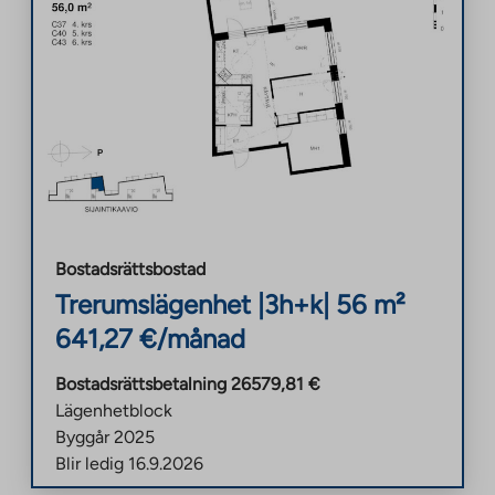
Bostadsrättsbostad
Trerumslägenhet
|
3h+k
|
56
m²
641,27
€/månad
Bostadsrättsbetalning
26579,81
€
Lägenhetblock
Byggår
2025
Blir ledig
16.9.2026