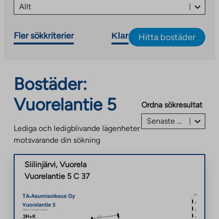
Allt
Fler sökkriterier
Klar
Hitta bostäder
Bostäder:
Vuorelantie 5
Ordna sökresultat
Senaste annonsen först
Lediga och ledigblivande lägenheter
motsvarande din sökning
Siilinjärvi
,
Vuorela
Vuorelantie 5 C 37