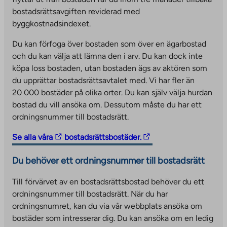
y
bostadsrättsavgiften reviderad med
o
byggkostnadsindexet.
u
t
Du kan förfoga över bostaden som över en ägarbostad
o
och du kan välja att lämna den i arv. Du kan dock inte
a
köpa loss bostaden, utan bostaden ägs av aktören som
n
du upprättar bostadsrättsavtalet med. Vi har fler än
e
20 000 bostäder på olika orter. Du kan själv välja hurdan
x
bostad du vill ansöka om. Dessutom måste du har ett
t
ordningsnummer till bostadsrätt.
e
r
T
T
Se alla våra
bostadsrättsbostäder.
n
h
h
Du behöver ett ordningsnummer till bostadsrätt
a
e
e
l
l
l
Till förvärvet av en bostadsrättsbostad behöver du ett
s
i
i
ordningsnummer till bostadsrätt. När du har
i
n
n
ordningsnumret, kan du via vår webbplats ansöka om
t
k
k
bostäder som intresserar dig. Du kan ansöka om en ledig
e
t
t