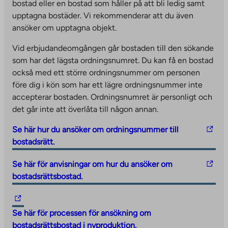
bostad eller en bostad som håller på att bli ledig samt
.
a
a
upptagna bostäder. Vi rekommenderar att du även
L
k
k
ansöker om upptagna objekt.
i
e
e
n
s
s
Vid erbjudandeomgången går bostaden till den sökande
k
y
y
som har det lägsta ordningsnumret. Du kan få en bostad
o
o
o
också med ett större ordningsnummer om personen
p
u
u
före dig i kön som har ett lägre ordningsnummer inte
e
t
t
accepterar bostaden. Ordningsnumret är personligt och
n
o
o
det går inte att överlåta till någon annan.
s
a
a
i
n
T
n
Se här hur du ansöker om ordningsnummer till
n
e
h
e
bostadsrätt.
a
x
e
x
T
Se här för anvisningar om hur du ansöker om
n
t
l
t
h
bostadsrättsbostad.
e
e
i
e
e
w
r
n
r
T
l
t
n
k
n
h
i
Se här för processen för ansökning om
a
a
t
a
e
n
bostadsrättsbostad i nyproduktion.
b
l
a
l