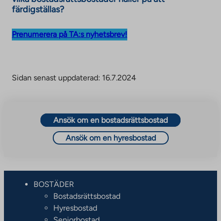
o
färdigställas?
a
n
Prenumerera på TA:s nyhetsbrev!
e
x
t
Sidan senast uppdaterad: 16.7.2024
e
r
n
a
Ansök om en bostadsrättsbostad
l
Ansök om en hyresbostad
s
i
t
e
BOSTÄDER
Bostadsrättsbostad
Hyresbostad
Seniorbostad