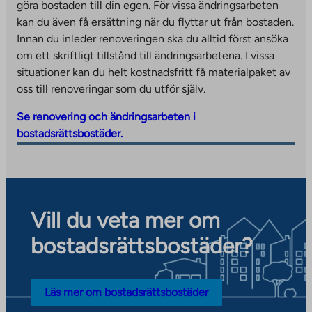
t
göra bostaden till din egen. För vissa ändringsarbeten
n
a
kan du även få ersättning när du flyttar ut från bostaden.
e
k
Innan du inleder renoveringen ska du alltid först ansöka
w
e
om ett skriftligt tillstånd till ändringsarbetena. I vissa
t
s
situationer kan du helt kostnadsfritt få materialpaket av
a
y
oss till renoveringar som du utför själv.
b
o
Se renovering och ändringsarbeten i
u
bostadsrättsbostäder.
t
o
a
n
e
Vill du veta mer om
x
t
bostadsrättsbostäder?
e
r
n
Läs mer om bostadsrättsbostäder
a