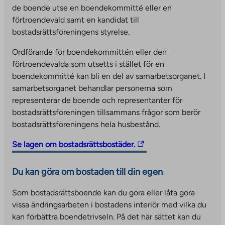
a
de boende utse en boendekommitté eller en
l
förtroendevald samt en kandidat till
s
bostadsrättsföreningens styrelse.
i
t
Ordförande för boendekommittén eller den
e
förtroendevalda som utsetts i stället för en
.
boendekommitté kan bli en del av samarbetsorganet. I
L
samarbetsorganet behandlar personerna som
i
representerar de boende och representanter för
n
bostadsrättsföreningen tillsammans frågor som berör
k
bostadsrättsföreningens hela husbestånd.
o
T
Se lagen om bostadsrättsbostäder.
p
h
e
e
n
Du kan göra om bostaden till din egen
l
s
i
Som bostadsrättsboende kan du göra eller låta göra
i
n
vissa ändringsarbeten i bostadens interiör med vilka du
n
k
kan förbättra boendetrivseln. På det här sättet kan du
a