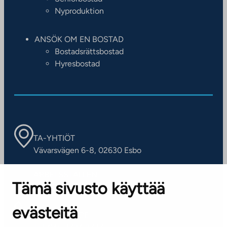
Nyproduktion
ANSÖK OM EN BOSTAD
Bostadsrättsbostad
Hyresbostad
TA-YHTIÖT
Vävarsvägen 6-8, 02630 Esbo
ARBETSSTÄLLEN
Tämä sivusto käyttää
Kontaktinformation
evästeitä
KUNDSERVICE