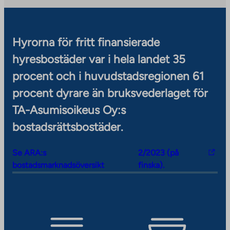
n
e
s
e
e
a
w
i
w
r
l
t
t
t
n
s
a
e
a
Hyrorna för fritt finansierade
a
i
b
.
b
hyresbostäder var i hela landet 35
l
t
L
s
procent och i huvudstadsregionen 61
e
i
i
.
n
procent dyrare än bruksvederlaget för
t
L
k
TA-Asumisoikeus Oy:s
e
i
o
.
n
bostadsrättsbostäder.
p
L
k
e
i
o
n
T
Se ARA:s
2/2023 (på
n
p
s
h
bostadsmarknadsöversikt
finska).
k
e
i
e
o
n
n
l
p
s
a
i
e
i
n
n
n
n
e
k