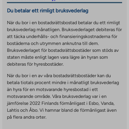
l
k
s
k
s
Du betalar ett rimligt bruksvederlag
i
t
i
e
i
n
a
t
s
t
När du bor i en bostadsrättsbostad betalar du ett rimligt
k
k
e
y
e
bruksvederlag månatligen. Bruksvederlaget debiteras för
t
e
.
o
.
att täcka underhålls- och finansieringskostnaderna för
a
s
L
u
L
bostäderna och utrymmen anknutna till dem.
k
y
i
t
i
Bruksvederlaget för bostadsrättsbostäder som stöds av
e
o
n
o
n
staten måste enligt lagen vara lägre än hyran som
s
u
k
a
k
debiteras för hyresbostäder.
y
t
o
n
o
o
o
p
e
p
När du bor i en av våra bostadsrättsbostäder kan du
u
a
e
x
e
betala tiotals procent mindre i månatligt bruksvederlag
t
n
n
t
n
än hyra för en motsvarande hyresbostad i ett
o
e
s
e
s
motsvarande område. Våra bruksvederlag var i en
a
x
i
r
i
jämförelse 2022 Finlands förmånligast i Esbo, Vanda,
n
t
n
n
n
Lahtis och Åbo. Vi hamnar bland de förmånligast även
e
e
a
a
a
på flera andra orter.
x
r
n
l
n
t