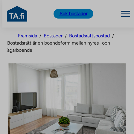
TA.fi
Sök bostäder
Skip
Framsida
/
Bostäder
/
Bostadsrättsbostad
/
to
Bostadsrätt är en boendeform mellan hyres- och
content
ägarboende