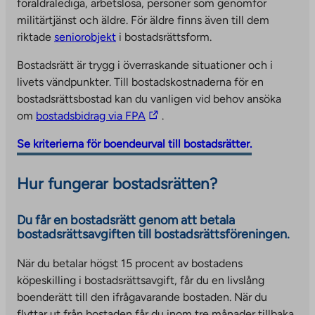
föräldralediga, arbetslösa, personer som genomför
militärtjänst och äldre. För äldre finns även till dem
riktade
seniorobjekt
i bostadsrättsform.
Bostadsrätt är trygg i överraskande situationer och i
livets vändpunkter. Till bostadskostnaderna för en
bostadsrättsbostad kan du vanligen vid behov ansöka
T
om
bostadsbidrag via FPA
.
h
Se kriterierna för boendeurval till bostadsrätter.
e
l
Hur fungerar bostadsrätten?
i
n
k
Du får en bostadsrätt genom att betala
bostadsrättsavgiften till bostadsrättsföreningen.
t
a
När du betalar högst 15 procent av bostadens
k
köpeskilling i bostadsrättsavgift, får du en livslång
e
boenderätt till den ifrågavarande bostaden. När du
s
flyttar ut från bostaden får du inom tre månader tillbaka