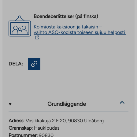
Boendeberättelser (på finska)
Kolmiosta kaksioon ja takaisin –
The
vaihto ASO-kodista toiseen sujuu helposti
link
take
you
to
an
DELA:
exte
site.
Link
open
in
a
new
tab
Grundläggande
Adress:
Vasikkakuja 2 E 20, 90830 Uleåborg
Grannskap:
Haukipudas
Postnummer:
90830