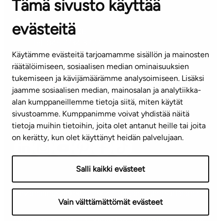
Tämä sivusto käyttää
Kontaktinformation
evästeitä
KUNDSERVICE
Tel. 045 7734 3777
Käytämme evästeitä tarjoamamme sisällön ja mainosten
(vardagar kl. 8–16)
räätälöimiseen, sosiaalisen median ominaisuuksien
tukemiseen ja kävijämäärämme analysoimiseen. Lisäksi
info@ta.fi
jaamme sosiaalisen median, mainosalan ja analytiikka-
alan kumppaneillemme tietoja siitä, miten käytät
sivustoamme. Kumppanimme voivat yhdistää näitä
Nyhetsbrev (på finska)
tietoja muihin tietoihin, joita olet antanut heille tai joita
on kerätty, kun olet käyttänyt heidän palvelujaan.
Salli kaikki evästeet
Användningsvillkor
Dataskydd
Tillgänglighetsutlåtande
Vain välttämättömät evästeet
Copyright © 2026 TA-Yhtiöt | Vi förbehåller oss rätten