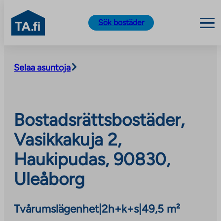
TA.fi
Sök bostäder
Skip
to
Selaa asuntoja
content
Bostadsrättsbostäder,
Vasikkakuja 2,
Haukipudas, 90830,
Uleåborg
Tvårumslägenhet
|
2h+k+s
|
49,5 m²