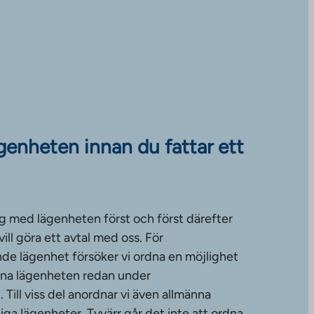
ägenheten innan du fattar ett
g med lägenheten först och först därefter
ll göra ett avtal med oss. För
de lägenhet försöker vi ordna en möjlighet
änna lägenheten redan under
ill viss del anordnar vi även allmänna
diga lägenheter. Tyvärr går det inte att ordna