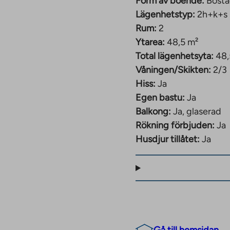
Form av boende:
Bosta
Lägenhetstyp:
2h+k+s
Rum:
2
Ytarea:
48,5 m²
Total lägenhetsyta:
48,
Våningen/Skikten:
2/3
Hiss:
Ja
Egen bastu:
Ja
Balkong:
Ja, glaserad
Rökning förbjuden:
Ja
Husdjur tillåtet:
Ja