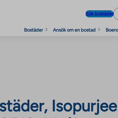
Sök bostäder
Bostäder
Ansök om en bostad
Boen
täder, Isopurjee