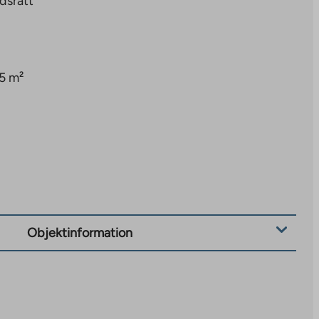
dsrätt
5 m²
Objektinformation