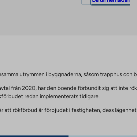
Gå till hemsidan
emensamma utrymmen i byggnaderna, såsom trapphus och 
vtal från 2020, har den boende förbundit sig att inte rö
ökförbudet redan implementerats tidigare.
nnebär att rökförbud är förbjudet i fastigheten, dess läge