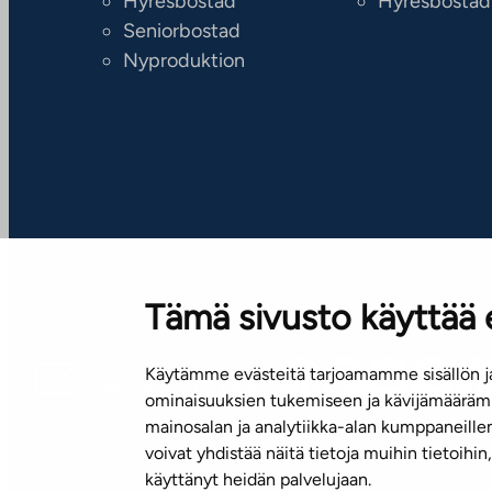
Hyresbostad
Hyresbostad
Seniorbostad
Nyproduktion
Tämä sivusto käyttää 
Käytämme evästeitä tarjoamamme sisällön ja
Nyhetsbrev (på finska)
ominaisuuksien tukemiseen ja kävijämäärämm
mainosalan ja analytiikka-alan kumppaneill
voivat yhdistää näitä tietoja muihin tietoihin, 
käyttänyt heidän palvelujaan.