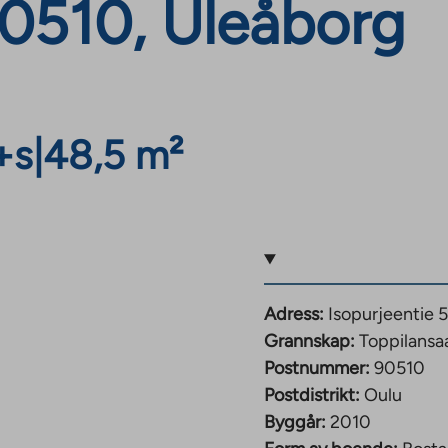
90510, Uleåborg
+s
|
48,5 m²
Adress:
Isopurjeentie 
Grannskap:
Toppilansaa
Postnummer:
90510
Postdistrikt:
Oulu
Byggår:
2010