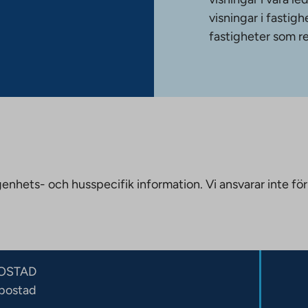
visningar i fasti
fastigheter som re
nhets- och husspecifik information. Vi ansvarar inte för
OSTAD
sbostad