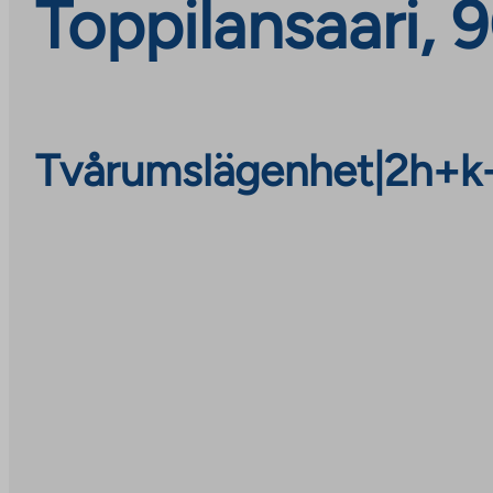
Toppilansaari, 
Tvårumslägenhet
|
2h+k