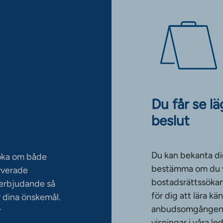
Du får se l
beslut
Du kan bekanta di
söka om både
bestämma om du vi
rverade
bostadsrättssökan
serbjudande så
för dig att lära k
 dina önskemål.
anbudsomgången. T
r
visningar i våra le