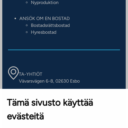
Nyproduktion
ANSÖK OM EN BOSTAD
Bostadsrättsbostad
Hyresbostad
TA-YHTIÖT
Vävarsvägen 6-8, 02630 Esbo
ARBETSSTÄLLEN
Tämä sivusto käyttää
Kontaktinformation
evästeitä
KUNDSERVICE
Tel. 045 7734 3777