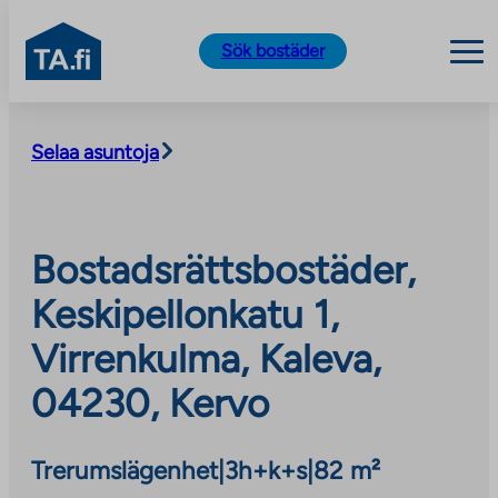
TA.fi
Sök bostäder
Skip
to
Selaa asuntoja
content
Bostadsrättsbostäder,
Keskipellonkatu 1,
Virrenkulma, Kaleva,
04230, Kervo
Trerumslägenhet
|
3h+k+s
|
82 m²