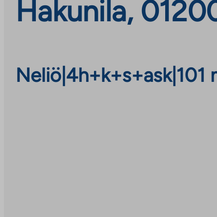
Hakunila, 0120
Neliö
|
4h+k+s+ask
|
101 