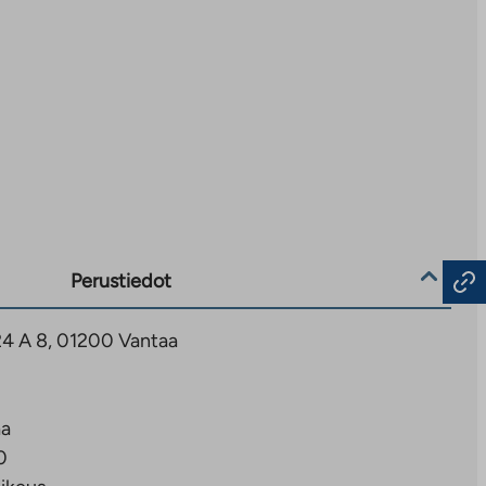
Perustiedot
4 A 8, 01200 Vantaa
aa
0