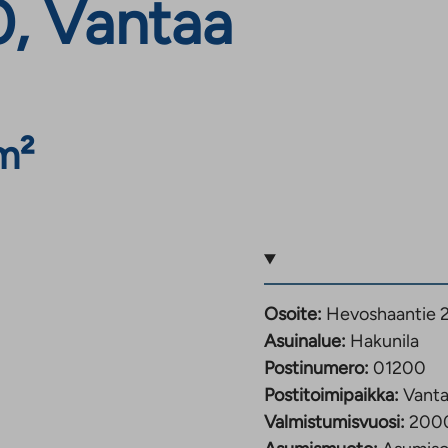
0, Vantaa
m²
Osoite:
Hevoshaantie 2
Asuinalue:
Hakunila
Postinumero:
01200
Postitoimipaikka:
Vant
Valmistumisvuosi:
200