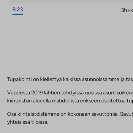
B 23
3h+k
Tupakointi on kiellettyä kaikissa asunnoissamme ja talo
Vuodesta 2019 lähtien tehdyissä uusissa asumisoike
kiinteistön alueella mahdollista erikseen osoitettua
Osa kiinteistöistämme on kokonaan savuttomia. Savuttomu
yhteisissä tiloissa.