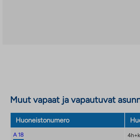
Muut vapaat ja vapautuvat asun
Huoneistonumero
Huo
A 18
4h+k