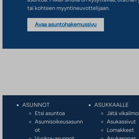
tai kohteen myyntineuvottelijaan.
Avaa asuntohakemussivu
ASUNNOT
ASUKKAALLE
Etsi asuntoa
Jätä vikailmo
Asumisoikeusasunn
Asukassivut
ot
Lomakkeet
Vuokra-asunnot
Asukasopas