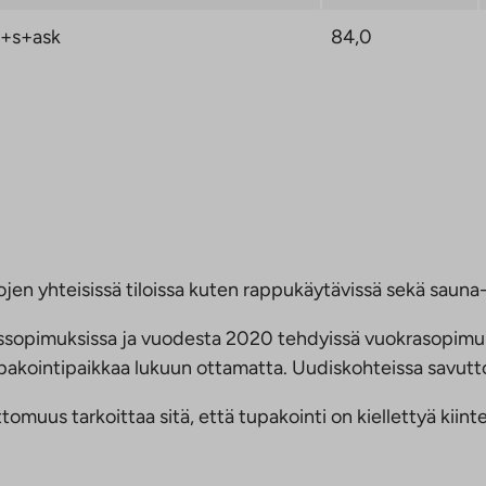
+s+ask
84,0
jen yhteisissä tiloissa kuten rappukäytävissä sekä sauna- 
ussopimuksissa ja vuodesta 2020 tehdyissä vuokrasopimu
 tupakointipaikkaa lukuun ottamatta. Uudiskohteissa savu
us tarkoittaa sitä, että tupakointi on kiellettyä kiinteis