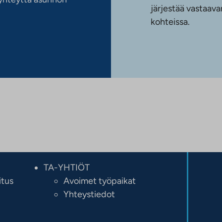
järjestää vastaava
kohteissa.
TA-YHTIÖT
itus
Avoimet työpaikat
Yhteystiedot