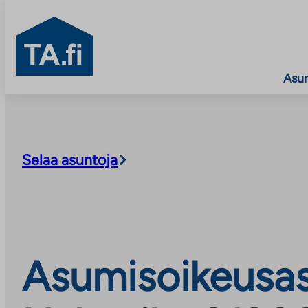
TA.fi
Asu
Siirry
sisältöön
Selaa asuntoja
Asumisoikeusas