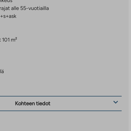
ikeus
rajat alle 55-vuotiailla
+s+ask
:
101 m²
lä
Kohteen tiedot