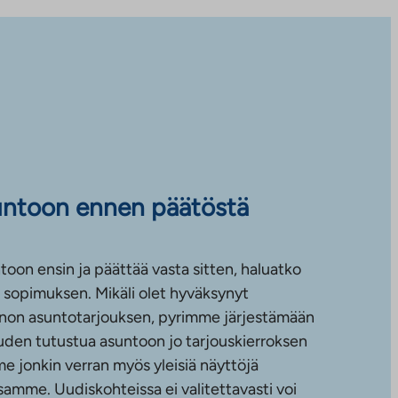
untoon ennen päätöstä
toon ensin ja päättää vasta sitten, haluatko
sopimuksen. Mikäli olet hyväksynyt
non asuntotarjouksen, pyrimme järjestämään
uuden tutustua asuntoon jo tarjouskierroksen
e jonkin verran myös yleisiä näyttöjä
amme. Uudiskohteissa ei valitettavasti voi