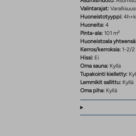
Asumismuoto:
Asumiso
Valintarajat:
Varallisuus
Huoneistotyyppi:
4h+k
Huoneita:
4
Pinta-ala:
101 m²
Huoneistoala yhteensä
Kerros/kerroksia:
1-2/2
Hissi:
Ei
Oma sauna:
Kyllä
Tupakointi kielletty:
Kyl
Lemmikit sallittu:
Kyllä
Oma piha:
Kyllä