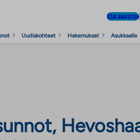
Etsi asuntoja
nnot
Uudiskohteet
Hakemukset
Asukkaalle
unnot, Hevoshaa