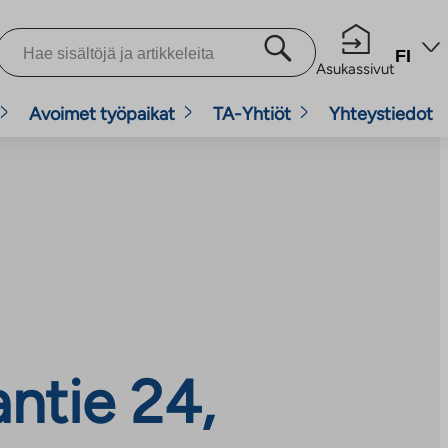
FI
Asukassivut
Avoimet työpaikat
TA-Yhtiöt
Yhteystiedot
ntie 24,