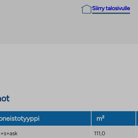
Siirry talosivulle
not
neistotyyppi
m²
+s+ask
111,0