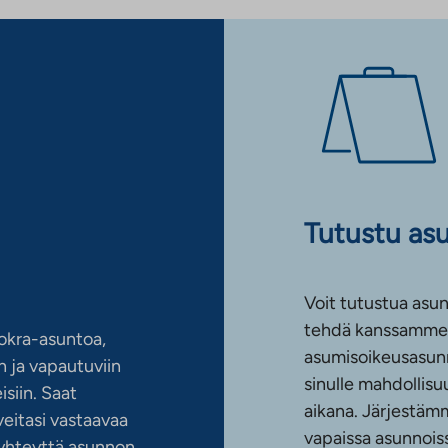
Tutustu as
Voit tutustua asun
tehdä kanssamme 
okra-asuntoa,
asumisoikeusasun
 ja vapautuviin
sinulle mahdollis
siin. Saat
aikana. Järjestämm
eitasi vastaavaa
vapaissa asunnoiss
n yhteyttä asunnon