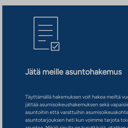
Jätä meille asuntohakemus
Täyttämällä hakemuksen voit hakea meiltä vu
jättää asumisoikeushakemuksen sekä vapaisiin
asuntoihin että varattuihin asumisoikeuskohtei
asuntotarjouksen heti kun voimme tarjota toiv
asuntoa. Mikäli sinulla on kysyttävää, otatha