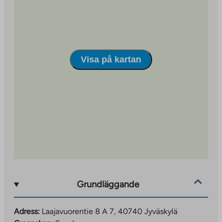
fastigheten, vars grundhastighet är 50 Mbit/s ingår i
användaravgiften.
Visa på kartan
Grundläggande
Adress:
Laajavuorentie 8 A 7, 40740 Jyväskylä