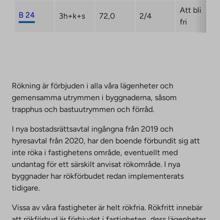
Att bli
B 24
3h+k+s
72,0
2/4
fri
Rökning är förbjuden i alla våra lägenheter och
gemensamma utrymmen i byggnaderna, såsom
trapphus och bastuutrymmen och förråd.
I nya bostadsrättsavtal ingångna från 2019 och
hyresavtal från 2020, har den boende förbundit sig att
inte röka i fastighetens område, eventuellt med
undantag för ett särskilt anvisat rökområde. I nya
byggnader har rökförbudet redan implementerats
tidigare.
Vissa av våra fastigheter är helt rökfria. Rökfritt innebär
att rökförbud är förbjudet i fastigheten, dess lägenheter,