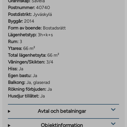
Grannskap:
Savela
Postnummer:
40740
Postdistrikt:
Jyväskylä
Byggår:
2014
Form av boende:
Bostadsrätt
Lägenhetstyp:
3h+k+s
Rum:
3
Ytarea:
66 m²
Total lägenhetsyta:
66 m²
Våningen/Skikten:
3/4
Hiss:
Ja
Egen bastu:
Ja
Balkong:
Ja, glaserad
Rökning förbjuden:
Ja
Husdjur tillåtet:
Ja
Avtal och betalningar
Objektinformation