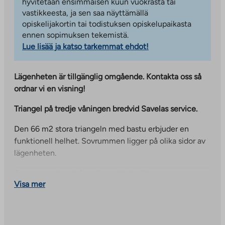
hyvitetään ensimmäisen kuun vuokrasta tai
vastikkeesta, ja sen saa näyttämällä
opiskelijakortin tai todistuksen opiskelupaikasta
ennen sopimuksen tekemistä.
Lue lisää ja katso tarkemmat ehdot!
Lägenheten är tillgänglig omgående. Kontakta oss så
ordnar vi en visning!
Triangel på tredje våningen bredvid Savelas service.
Den 66 m2 stora triangeln med bastu erbjuder en
funktionell helhet. Sovrummen ligger på olika sidor av
lägenheten.
Sovrummet har skåp, vilket gör det lättare att
Visa mer
upprätthålla ordning i hemmet. Lägenheten har en
inglasad balkong.
Köket och vardagsrummet bildar en praktisk helhet, där