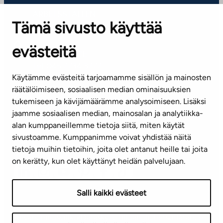
ARBETSSTÄLLEN
Tämä sivusto käyttää
Kontaktinformation
evästeitä
KUNDSERVICE
Tel. 045 7734 3777
Käytämme evästeitä tarjoamamme sisällön ja mainosten
(vardagar kl. 8–16)
räätälöimiseen, sosiaalisen median ominaisuuksien
tukemiseen ja kävijämäärämme analysoimiseen. Lisäksi
info@ta.fi
jaamme sosiaalisen median, mainosalan ja analytiikka-
alan kumppaneillemme tietoja siitä, miten käytät
sivustoamme. Kumppanimme voivat yhdistää näitä
Nyhetsbrev (på finska)
tietoja muihin tietoihin, joita olet antanut heille tai joita
on kerätty, kun olet käyttänyt heidän palvelujaan.
Salli kaikki evästeet
Användningsvillkor
Dataskydd
Tillgänglighetsutlåtande