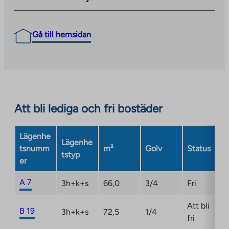
Gå till hemsidan
Att bli lediga och fri bostäder
Lägenhe
Lägenhe
tsnumm
m²
Golv
Status
tstyp
er
A 7
3h+k+s
66,0
3/4
Fri
Att bli
B 19
3h+k+s
72,5
1/4
fri