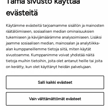
Tämä sivusto käyttää
Kontaktinformation
evästeitä
KUNDSERVICE
Tel. 045 7734 3777
Käytämme evästeitä tarjoamamme sisällön ja mainosten
(vardagar kl. 8–16)
räätälöimiseen, sosiaalisen median ominaisuuksien
tukemiseen ja kävijämäärämme analysoimiseen. Lisäksi
info@ta.fi
jaamme sosiaalisen median, mainosalan ja analytiikka-
alan kumppaneillemme tietoja siitä, miten käytät
sivustoamme. Kumppanimme voivat yhdistää näitä
Nyhetsbrev (på finska)
tietoja muihin tietoihin, joita olet antanut heille tai joita
on kerätty, kun olet käyttänyt heidän palvelujaan.
Salli kaikki evästeet
Användningsvillkor
Dataskydd
Tillgänglighetsutlåtande
Vain välttämättömät evästeet
Copyright © 2026 TA-Yhtiöt | Vi förbehåller oss rätten