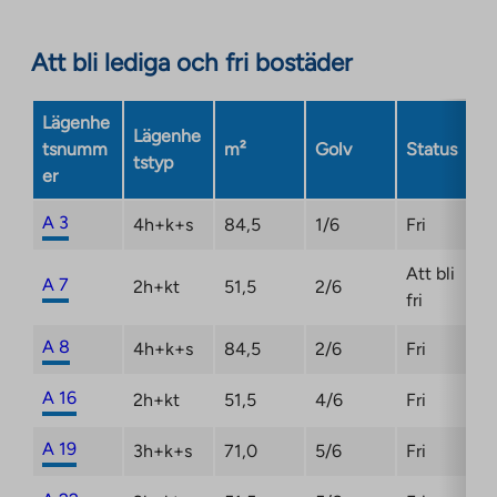
Att bli lediga och fri bostäder
Lägenhe
Lägenhe
tsnumm
m²
Golv
Status
tstyp
er
A 3
4h+k+s
84,5
1/6
Fri
Att bli
A 7
2h+kt
51,5
2/6
fri
A 8
4h+k+s
84,5
2/6
Fri
A 16
2h+kt
51,5
4/6
Fri
A 19
3h+k+s
71,0
5/6
Fri