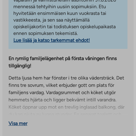
mennessä tehtyihin uusiin sopimuksiin. Etu
hyvitetään ensimmäisen kuun vuokrasta tai
vastikkeesta, ja sen saa näyttämällä
opiskelijakortin tai todistuksen opiskelupaikasta
ennen sopimuksen tekemistä.
Lue lisää ja katso tarkemmat ehdot!
En rymlig familjelägenhet på första våningen finns
tillgänglig!
Detta ljusa hem har fönster i tre olika vädersträck. Det
finns tre sovrum, vilket erbjuder gott om plats för
familjens vardag. Vardagsrummet och köket utgör
hemmets hjärta och ligger bekvämt intill varandra.
Köket öppnar upp mot en trevlig inglasad balkong, där
du kan njuta av lugna stunder. En separat toalett och
ett rymligt badrum, som har en privat bastu – där du
Visa mer
kan koppla av när du vill, gör vardagen mer praktisk.