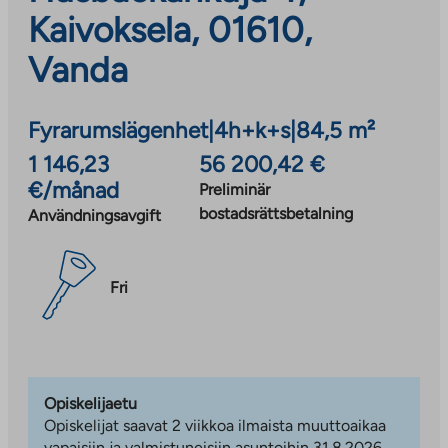
Kaivoksela, 01610,
Vanda
Fyrarumslägenhet
|
4h+k+s
|
84,5 m²
1 146,23
56 200,42 €
€/månad
Preliminär
bostadsrättsbetalning
Användningsavgift
Fri
Opiskelijaetu
Opiskelijat saavat 2 viikkoa ilmaista muuttoaikaa
vapaisiin ja valmistuneisiin asuntoihin 31.8.2026