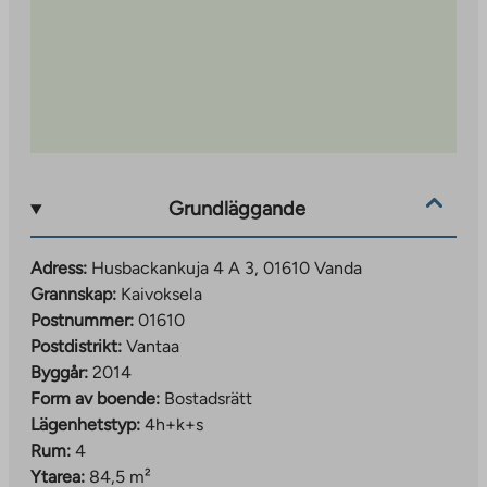
15 minuter.
Malmkartanos berömda fitnesstrappa finns inom
bekvämt joggingavstånd. Bra joggingspår och skidspår
med vackra skogslandskap börjar på andra sidan gatan.
Det finns många trevliga parker i området, inklusive
Malminkartano äppelodling. Kaarela ridhus ligger också
inom gångavstånd för ridentusiaster.
Grundläggande
Adress:
Husbackankuja 4 A 3, 01610 Vanda
Grannskap:
Kaivoksela
Postnummer:
01610
Postdistrikt:
Vantaa
Byggår:
2014
Form av boende:
Bostadsrätt
Lägenhetstyp:
4h+k+s
Rum:
4
Ytarea:
84,5 m²