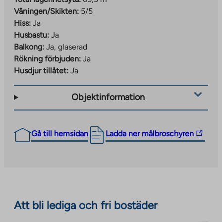
Våningen/Skikten:
5/5
Hiss:
Ja
Husbastu:
Ja
Balkong:
Ja, glaserad
Rökning förbjuden:
Ja
Husdjur tillåtet:
Ja
Objektinformation
The
Gå till hemsidan
Ladda ner målbroschyren
link
takes
you
to
an
Att bli lediga och fri bostäder
external
site.