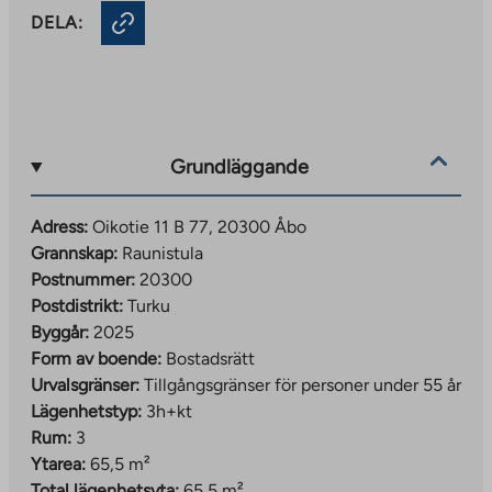
DELA:
Grundläggande
Adress:
Oikotie 11 B 77, 20300 Åbo
Grannskap:
Raunistula
Postnummer:
20300
Postdistrikt:
Turku
Byggår:
2025
Form av boende:
Bostadsrätt
Urvalsgränser:
Tillgångsgränser för personer under 55 år
Lägenhetstyp:
3h+kt
Rum:
3
Ytarea:
65,5 m²
Total lägenhetsyta:
65,5 m²