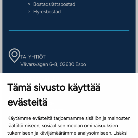
Bostadsrättsbostad
Hyresbostad
TA-YHTIÖT
Vävarsvägen 6-8, 02630 Esbo
ARBETSSTÄLLEN
Tämä sivusto käyttää
Kontaktinformation
evästeitä
KUNDSERVICE
Tel. 045 7734 3777
Käytämme evästeitä tarjoamamme sisällön ja mainosten
(vardagar kl. 8–16)
räätälöimiseen, sosiaalisen median ominaisuuksien
tukemiseen ja kävijämäärämme analysoimiseen. Lisäksi
info@ta.fi