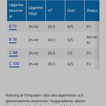
Link
Lägenhe
Lägenhe
opens
tsnumm
m²
Golv
Status
tstyp
in
er
a
new
B 73
3h+kt
65,5
4/5
Fri
tab
Att bli
B 79
2h+kt
43,5
5/5
fri
C 88
3h+kt
65,5
1/5
Fri
C 100
3h+kt
65,5
4/5
Fri
Rökning är förbjuden i alla våra lägenheter och
gemensamma utrymmen i byggnaderna, såsom