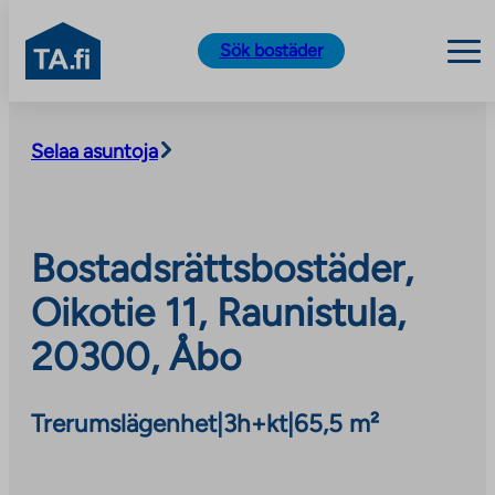
TA.fi
Sök bostäder
Skip
to
Selaa asuntoja
content
Bostadsrättsbostäder,
Oikotie 11, Raunistula,
20300, Åbo
Trerumslägenhet
|
3h+kt
|
65,5 m²