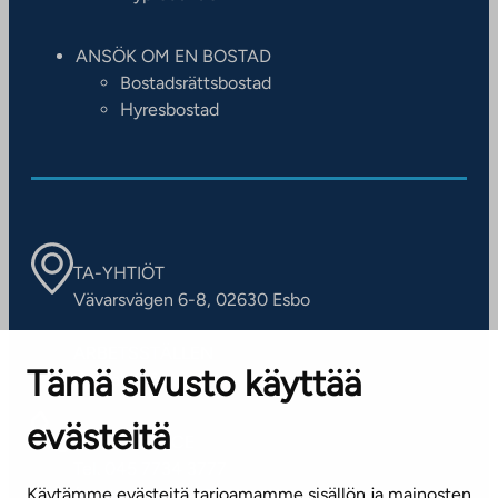
ANSÖK OM EN BOSTAD
Bostadsrättsbostad
Hyresbostad
TA-YHTIÖT
Vävarsvägen 6-8, 02630 Esbo
ARBETSSTÄLLEN
Tämä sivusto käyttää
Kontaktinformation
evästeitä
KUNDSERVICE
Tel. 045 7734 3777
Käytämme evästeitä tarjoamamme sisällön ja mainosten
(vardagar kl. 8–16)