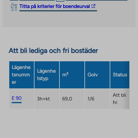
link
The
Titta på kriterier för boendeurval
takes
link
you
takes
to
you
an
to
external
an
site.
Att bli lediga och fri bostäder
external
Link
site.
opens
Link
Lägenhe
in
Lägenhe
opens
tsnumm
m²
Golv
Status
a
tstyp
in
er
new
a
tab
new
Att bli
E 90
3h+kt
69,0
1/6
tab
fri