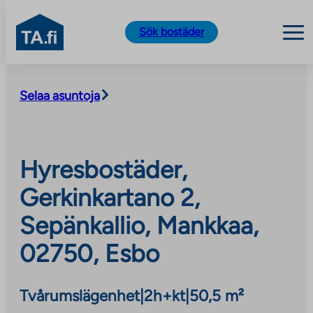
TA.fi
Sök bostäder
Skip
to
Selaa asuntoja
content
Hyresbostäder,
Gerkinkartano 2,
Sepänkallio, Mankkaa,
02750, Esbo
Tvårumslägenhet
|
2h+kt
|
50,5 m²