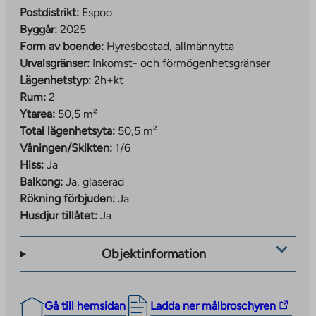
Postdistrikt:
Espoo
Byggår:
2025
Form av boende:
Hyresbostad, allmännytta
Urvalsgränser:
Inkomst- och förmögenhetsgränser
Lägenhetstyp:
2h+kt
Rum:
2
Ytarea:
50,5 m²
Total lägenhetsyta:
50,5 m²
Våningen/Skikten:
1/6
Hiss:
Ja
Balkong:
Ja, glaserad
Rökning förbjuden:
Ja
Husdjur tillåtet:
Ja
Objektinformation
The
Gå till hemsidan
Ladda ner målbroschyren