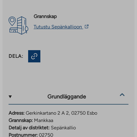
Grannskap
The
Tutustu Sepänkallioon
link
takes
you
to
an
DELA:
external
site.
Link
opens
in
a
new
Grundläggande
tab
Adress:
Gerkinkartano 2 A 2, 02750 Esbo
Grannskap:
Mankkaa
Detalj av distriktet:
Sepänkallio
Postnummer:
02750