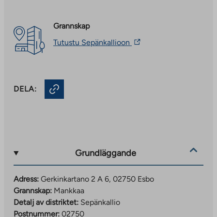
Grannskap
The
Tutustu Sepänkallioon
link
takes
you
to
an
DELA:
external
site.
Link
opens
in
a
new
Grundläggande
tab
Adress:
Gerkinkartano 2 A 6, 02750 Esbo
Grannskap:
Mankkaa
Detalj av distriktet:
Sepänkallio
Postnummer:
02750