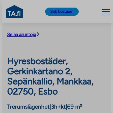
TA.fi
Sök bostäder
Skip
to
Selaa asuntoja
content
Hyresbostäder,
Gerkinkartano 2,
Sepänkallio, Mankkaa,
02750, Esbo
Trerumslägenhet
|
3h+kt
|
69 m²