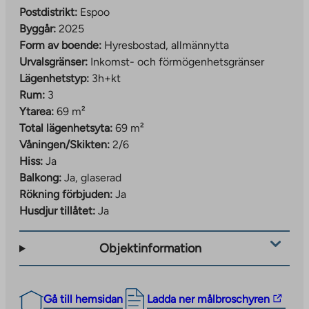
Postdistrikt:
Espoo
Byggår:
2025
Form av boende:
Hyresbostad, allmännytta
Urvalsgränser:
Inkomst- och förmögenhetsgränser
Lägenhetstyp:
3h+kt
Rum:
3
Ytarea:
69 m²
Total lägenhetsyta:
69 m²
Våningen/Skikten:
2/6
Hiss:
Ja
Balkong:
Ja, glaserad
Rökning förbjuden:
Ja
Husdjur tillåtet:
Ja
Objektinformation
The
Gå till hemsidan
Ladda ner målbroschyren