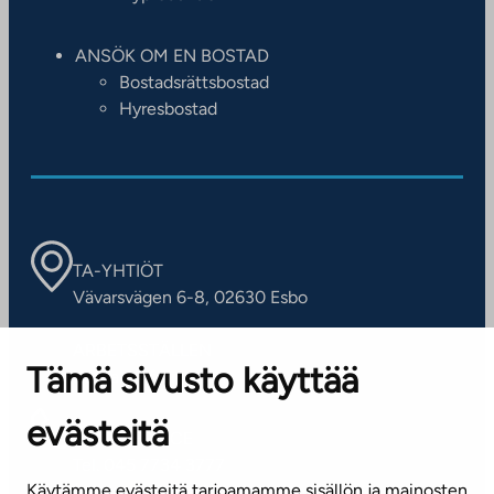
ANSÖK OM EN BOSTAD
Bostadsrättsbostad
Hyresbostad
TA-YHTIÖT
Vävarsvägen 6-8, 02630 Esbo
ARBETSSTÄLLEN
Tämä sivusto käyttää
Kontaktinformation
evästeitä
KUNDSERVICE
Tel. 045 7734 3777
Käytämme evästeitä tarjoamamme sisällön ja mainosten
(vardagar kl. 8–16)