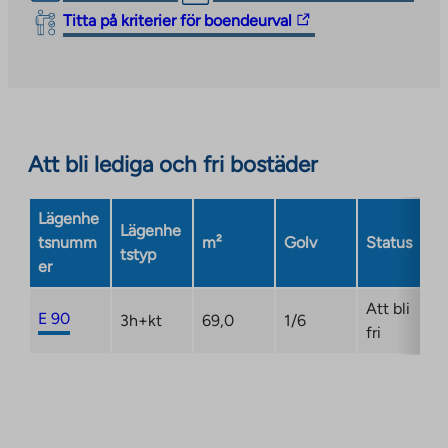
link
The
Titta på kriterier för boendeurval
takes
link
you
takes
to
you
an
to
external
an
site.
Att bli lediga och fri bostäder
external
Link
site.
opens
Link
Lägenhe
in
Lägenhe
opens
tsnumm
m²
Golv
Status
a
tstyp
in
er
new
a
tab
new
Att bli
E 90
3h+kt
69,0
1/6
tab
fri