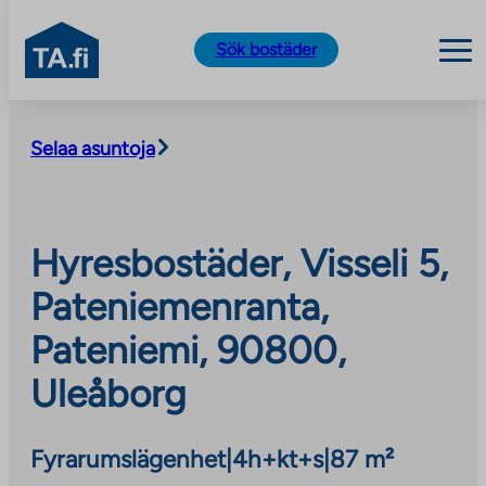
TA.fi
Sök bostäder
Skip
to
Selaa asuntoja
content
Hyresbostäder, Visseli 5,
Pateniemenranta,
Pateniemi, 90800,
Uleåborg
Fyrarumslägenhet
|
4h+kt+s
|
87 m²