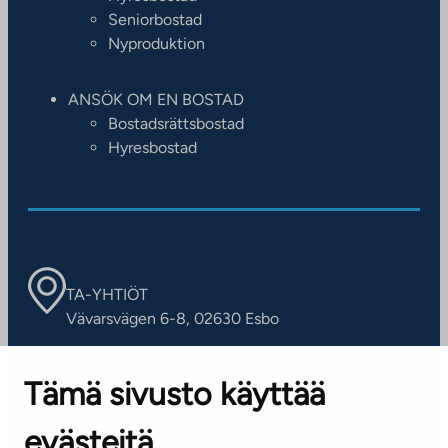
Seniorbostad
Nyproduktion
ANSÖK OM EN BOSTAD
Bostadsrättsbostad
Hyresbostad
TA-YHTIÖT
Vävarsvägen 6-8, 02630 Esbo
ARBETSSTÄLLEN
Tämä sivusto käyttää
Kontaktinformation
evästeitä
KUNDSERVICE