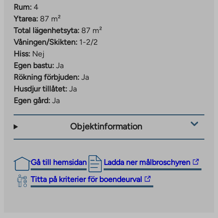
Rum:
4
Ytarea:
87 m²
Total lägenhetsyta:
87 m²
Våningen/Skikten:
1-2/2
Hiss:
Nej
Egen bastu:
Ja
Rökning förbjuden:
Ja
Husdjur tillåtet:
Ja
Egen gård:
Ja
Objektinformation
The
Gå till hemsidan
Ladda ner målbroschyren
link
The
Titta på kriterier för boendeurval
takes
link
you
takes
to
you