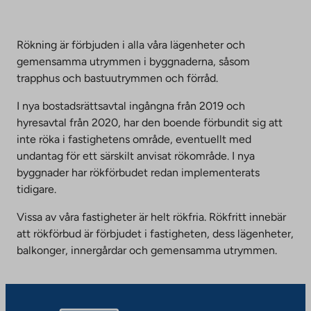
an
to
external
an
site.
external
Rökning är förbjuden i alla våra lägenheter och
Link
site.
gemensamma utrymmen i byggnaderna, såsom
opens
Link
trapphus och bastuutrymmen och förråd.
in
opens
a
I nya bostadsrättsavtal ingångna från 2019 och
in
new
hyresavtal från 2020, har den boende förbundit sig att
a
tab
inte röka i fastighetens område, eventuellt med
new
undantag för ett särskilt anvisat rökområde. I nya
tab
byggnader har rökförbudet redan implementerats
tidigare.
Vissa av våra fastigheter är helt rökfria. Rökfritt innebär
att rökförbud är förbjudet i fastigheten, dess lägenheter,
balkonger, innergårdar och gemensamma utrymmen.