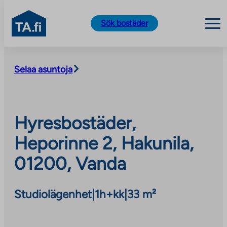
TA.fi
Sök bostäder
Skip
to
Selaa asuntoja
content
Hyresbostäder,
Heporinne 2, Hakunila,
01200, Vanda
Studiolägenhet
|
1h+kk
|
33 m²