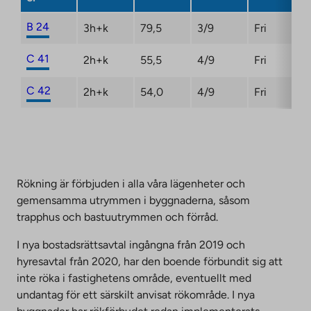
B 24
3h+k
79,5
3/9
Fri
C 41
2h+k
55,5
4/9
Fri
C 42
2h+k
54,0
4/9
Fri
Rökning är förbjuden i alla våra lägenheter och
gemensamma utrymmen i byggnaderna, såsom
trapphus och bastuutrymmen och förråd.
I nya bostadsrättsavtal ingångna från 2019 och
hyresavtal från 2020, har den boende förbundit sig att
inte röka i fastighetens område, eventuellt med
undantag för ett särskilt anvisat rökområde. I nya