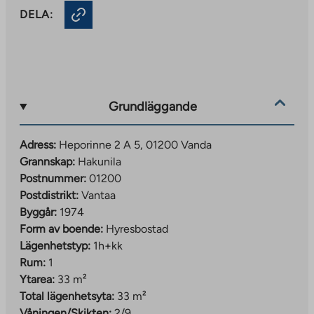
DELA:
Grundläggande
Adress:
Heporinne 2 A 5, 01200 Vanda
Grannskap:
Hakunila
Postnummer:
01200
Postdistrikt:
Vantaa
Byggår:
1974
Form av boende:
Hyresbostad
Lägenhetstyp:
1h+kk
Rum:
1
Ytarea:
33 m²
Total lägenhetsyta:
33 m²
Våningen/Skikten:
2/9