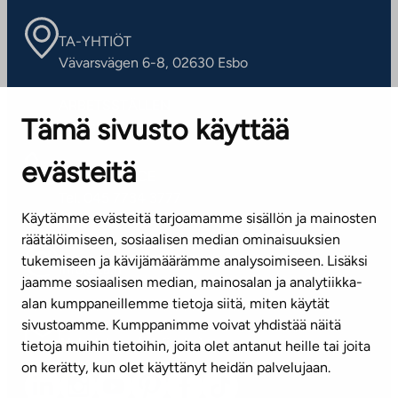
TA-YHTIÖT
Vävarsvägen 6-8, 02630 Esbo
ARBETSSTÄLLEN
Tämä sivusto käyttää
Kontaktinformation
evästeitä
KUNDSERVICE
Tel. 045 7734 3777
Käytämme evästeitä tarjoamamme sisällön ja mainosten
(vardagar kl. 8–16)
räätälöimiseen, sosiaalisen median ominaisuuksien
tukemiseen ja kävijämäärämme analysoimiseen. Lisäksi
info@ta.fi
jaamme sosiaalisen median, mainosalan ja analytiikka-
alan kumppaneillemme tietoja siitä, miten käytät
sivustoamme. Kumppanimme voivat yhdistää näitä
Nyhetsbrev (på finska)
tietoja muihin tietoihin, joita olet antanut heille tai joita
on kerätty, kun olet käyttänyt heidän palvelujaan.