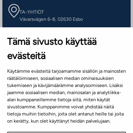
TA-YHTIÖT
Vävarsvägen 6-8, 02630 Esbo
ARBETSSTÄLLEN
Tämä sivusto käyttää
Kontaktinformation
evästeitä
KUNDSERVICE
Tel. 045 7734 3777
Käytämme evästeitä tarjoamamme sisällön ja mainosten
(vardagar kl. 8–16)
räätälöimiseen, sosiaalisen median ominaisuuksien
tukemiseen ja kävijämäärämme analysoimiseen. Lisäksi
info@ta.fi
jaamme sosiaalisen median, mainosalan ja analytiikka-
alan kumppaneillemme tietoja siitä, miten käytät
sivustoamme. Kumppanimme voivat yhdistää näitä
Nyhetsbrev (på finska)
tietoja muihin tietoihin, joita olet antanut heille tai joita
on kerätty, kun olet käyttänyt heidän palvelujaan.