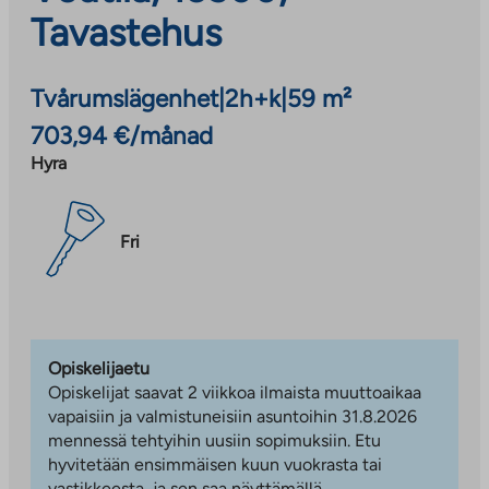
Tavastehus
Tvårumslägenhet
|
2h+k
|
59 m²
703,94 €/månad
Hyra
Fri
Opiskelijaetu
Opiskelijat saavat 2 viikkoa ilmaista muuttoaikaa
vapaisiin ja valmistuneisiin asuntoihin 31.8.2026
mennessä tehtyihin uusiin sopimuksiin. Etu
hyvitetään ensimmäisen kuun vuokrasta tai
vastikkeesta, ja sen saa näyttämällä