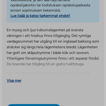
opiskelijakortin tai todistuksen opiskelupaikasta
ennen sopimuksen tekemistä.
Lue lisää ja katso tarkemmat ehdot!
En mysig och ljus tvårumslägenhet på översta
våningen i ett hisshus finns tillgänglig. Det rymliga
vardagsrummet har utgång till en inglasad balkong som
sträcker sig längs hela lägenhetens bredd. Lägenheten
har gott om skåputrymme i både kök och sovrum.
Ytterligare förvaringsutrymme finns i ett separat förråd.
De boende har tillgång till en gratis tvättstuga.
Sahratie 5 ligger på västra sidan av staden, cirka 4
kilometer från stadens centrum. I närheten hittar du en
Visa mer
butik, apotek, vårdcentral och förskola, samt en
grundskola och gymnasium. Centralsjukhuset ligger
cirka en kilometer bort. Ahvenistos storslagna natur-
och idrottscenter ligger också i närheten, så detta