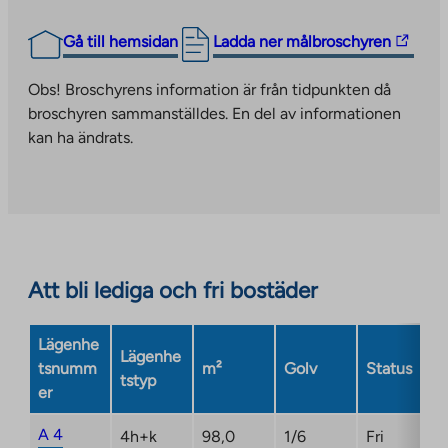
The
Gå till hemsidan
Ladda ner målbroschyren
link
takes
Obs! Broschyrens information är från tidpunkten då
you
broschyren sammanställdes. En del av informationen
to
kan ha ändrats.
an
external
site.
Link
opens
in
Att bli lediga och fri bostäder
a
new
Lägenhe
tab
Lägenhe
tsnumm
m²
Golv
Status
tstyp
er
A 4
4h+k
98,0
1/6
Fri