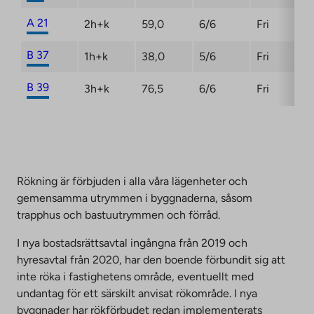
A 21
2h+k
59,0
6/6
Fri
B 37
1h+k
38,0
5/6
Fri
B 39
3h+k
76,5
6/6
Fri
Rökning är förbjuden i alla våra lägenheter och
gemensamma utrymmen i byggnaderna, såsom
trapphus och bastuutrymmen och förråd.
I nya bostadsrättsavtal ingångna från 2019 och
hyresavtal från 2020, har den boende förbundit sig att
inte röka i fastighetens område, eventuellt med
undantag för ett särskilt anvisat rökområde. I nya
byggnader har rökförbudet redan implementerats