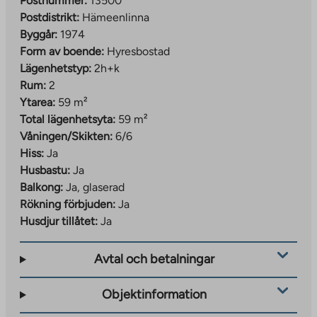
Postnummer:
13500
Postdistrikt:
Hämeenlinna
Byggår:
1974
Form av boende:
Hyresbostad
Lägenhetstyp:
2h+k
Rum:
2
Ytarea:
59 m²
Total lägenhetsyta:
59 m²
Våningen/Skikten:
6/6
Hiss:
Ja
Husbastu:
Ja
Balkong:
Ja, glaserad
Rökning förbjuden:
Ja
Husdjur tillåtet:
Ja
Avtal och betalningar
Objektinformation