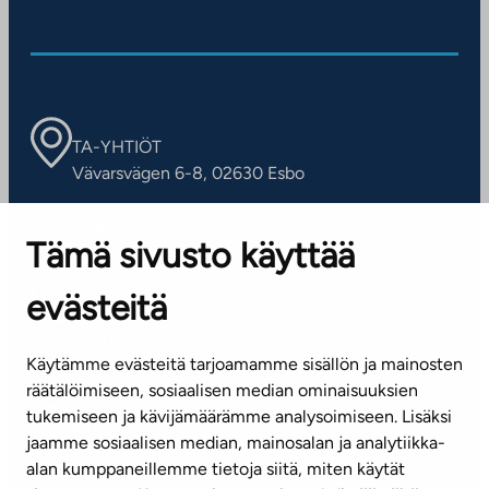
TA-YHTIÖT
Vävarsvägen 6-8, 02630 Esbo
ARBETSSTÄLLEN
Tämä sivusto käyttää
Kontaktinformation
evästeitä
KUNDSERVICE
Tel. 045 7734 3777
Käytämme evästeitä tarjoamamme sisällön ja mainosten
(vardagar kl. 8–16)
räätälöimiseen, sosiaalisen median ominaisuuksien
tukemiseen ja kävijämäärämme analysoimiseen. Lisäksi
info@ta.fi
jaamme sosiaalisen median, mainosalan ja analytiikka-
alan kumppaneillemme tietoja siitä, miten käytät