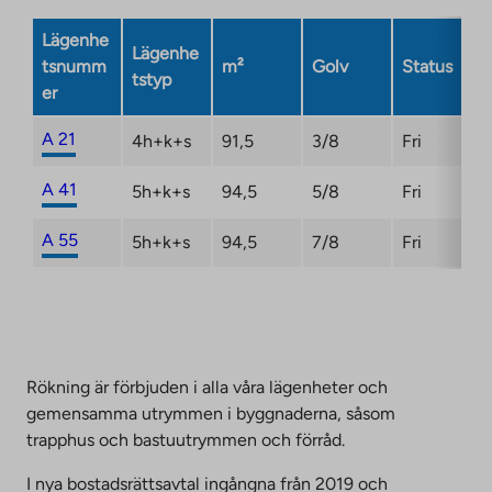
site.
Link
Lägenhe
Lägenhe
opens
tsnumm
m²
Golv
Status
tstyp
in
er
a
new
A 21
4h+k+s
91,5
3/8
Fri
tab
A 41
5h+k+s
94,5
5/8
Fri
A 55
5h+k+s
94,5
7/8
Fri
Rökning är förbjuden i alla våra lägenheter och
gemensamma utrymmen i byggnaderna, såsom
trapphus och bastuutrymmen och förråd.
I nya bostadsrättsavtal ingångna från 2019 och