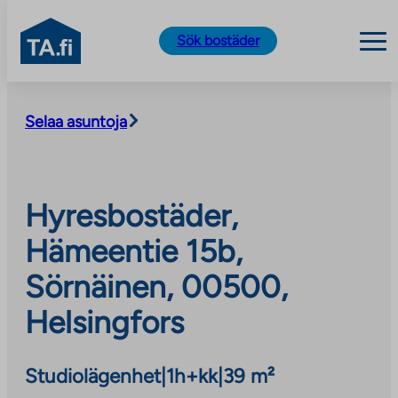
TA.fi
Sök bostäder
Skip
to
Selaa asuntoja
content
Hyresbostäder,
Hämeentie 15b,
Sörnäinen, 00500,
Helsingfors
Studiolägenhet
|
1h+kk
|
39 m²