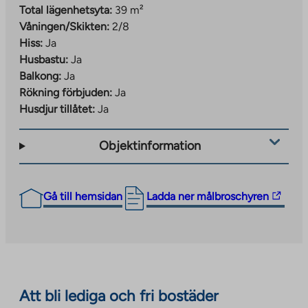
Total lägenhetsyta:
39 m²
Våningen/Skikten:
2/8
Hiss:
Ja
Husbastu:
Ja
Balkong:
Ja
Rökning förbjuden:
Ja
Husdjur tillåtet:
Ja
Objektinformation
The
Gå till hemsidan
Ladda ner målbroschyren
link
takes
you
to
an
Att bli lediga och fri bostäder
external